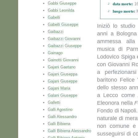
data morte:
Gabbi Giuseppe
16
Gabbi Leonilda
luogo morte:
M
Gabelli
Gabelli Giuseppe
Iniziò lo studi
Gaibazzi
anni a Bologna 
Gaibazzi Giovanni
ammessa alla
Gaibazzi Giuseppe
musica di Parm
Gainago
Lodovico Spiga e,
Gainotti Giovanni
con Giovanni Ro
Gajani Gaetano
a perfezionars
Gajani Giuseppa
baritono Felice V
Gajani Giuseppe
dello stesso ann
Gajani Maria
a Lecco come
Galani Giuseppe
Eleonora nella
F
Galletti
Galli Agostino
Fondo di Napoli.
Galli Alessandro
naturale di mera
Galli Bibiena
non comune e i
Galli Bibiena Alessandro
susseguirsi di co
Galli Bibiena Antonio