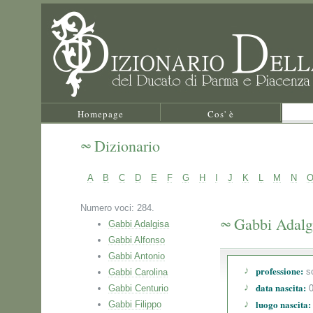
Homepage
Cos' è
Dizionario
A
B
C
D
E
F
G
H
I
J
K
L
M
N
Numero voci: 284.
Gabbi Adalg
Gabbi Adalgisa
Gabbi Alfonso
Gabbi Antonio
professione:
s
Gabbi Carolina
data nascita:
Gabbi Centurio
0
luogo nascita:
Gabbi Filippo