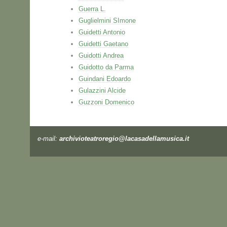
Guerra L.
Guglielmini SImone
Guidetti Antonio
Guidetti Gaetano
Guidotti Andrea
Guidotto da Parma
Guindani Edoardo
Gulazzini Alcide
Guzzoni Domenico
e-mail:
archivioteatroregio@lacasadellamusica.it