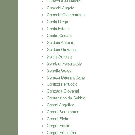
Givazzi Alessandro
Gnocchi Angelo
Gnocchi Giambattista
Gobbi Diego
Gobbi Ettore
Gobbo Cesare
Goldoni Antonio
Goldoni Giovanni
Gollini Antonio
Gondani Ferdinando
Gonella Guido
Gonizzi Barsanti Gino
Gonizzi Ferruccio
Gonzaga Giovanni
Gopransino da Bobbio
Gorgni Angelica
Gorgni Bartolomeo
Gorgni Elvira
Gorgni Emilio
Gorgni Ernestina