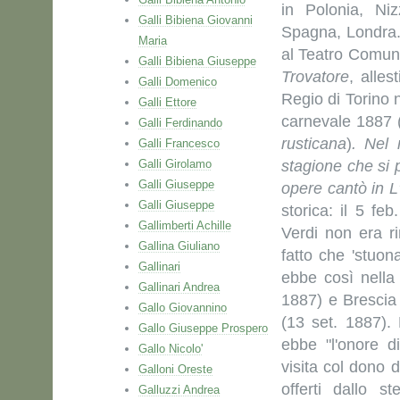
in Polonia, Ni
Galli Bibiena Giovanni
Spagna, Londra. 
Maria
al Teatro Comuna
Galli Bibiena Giuseppe
Trovatore
, alle
Galli Domenico
Regio di Torino 
Galli Ettore
carnevale 1887 
Galli Ferdinando
rusticana
)
. Nel 
Galli Francesco
Galli Girolamo
stagione che si p
Galli Giuseppe
opere cantò in
L
Galli Giuseppe
storica: il 5 fe
Gallimberti Achille
Verdi non era r
Gallina Giuliano
fatto che 'stuon
Gallinari
ebbe così nell
Gallinari Andrea
1887) e Brescia
Gallo Giovannino
(13 set. 1887)
Gallo Giuseppe Prospero
ebbe "l'onore d
Gallo Nicolo'
visita col dono d
Galloni Oreste
offerti dallo 
Galluzzi Andrea