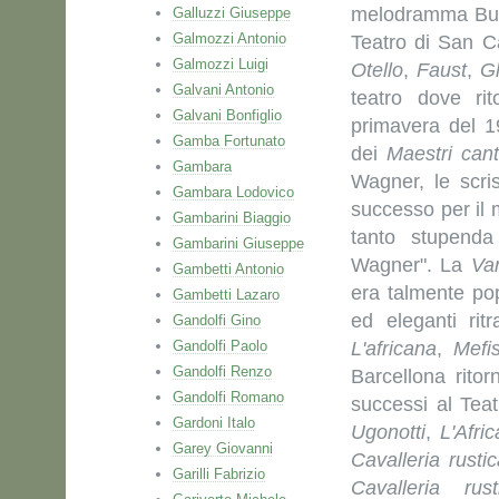
melodramma Buda
Galluzzi Giuseppe
Galmozzi Antonio
Teatro di San Ca
Galmozzi Luigi
Otello
,
Faust
,
Gl
Galvani Antonio
teatro dove ri
Galvani Bonfiglio
primavera del 1
Gamba Fortunato
dei
Maestri cant
Gambara
Wagner, le scri
Gambara Lodovico
successo per il 
Gambarini Biaggio
tanto stupenda
Gambarini Giuseppe
Wagner". La
Va
Gambetti Antonio
era talmente pop
Gambetti Lazaro
ed eleganti rit
Gandolfi Gino
Gandolfi Paolo
L'africana
,
Mefis
Gandolfi Renzo
Barcellona rito
Gandolfi Romano
successi al Tea
Gardoni Italo
Ugonotti
,
L'Afri
Garey Giovanni
Cavalleria rusti
Garilli Fabrizio
Cavalleria rust