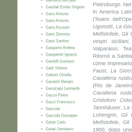
Gariverto Michele
Pietroburgo. Nel
Garofali Emilio Virginio
in America Lati
Garsi Antonio
(Teatro dell'O
Garsi Antonio
Ugonotti
,
La Gi
Garsi Ascanio
Mefistofele
,
Gli 
Garsi Donnino
vespri siciliani
Garsi Santino
Gasparini Andrea
Valparaiso, Te
Gasparotti Ignazio
Ritornò a Santia
Gastelli Gustavo
come impresario
Gatti Vittorio
Faust
,
La Gioc
Gattoni Ornella
Cavalleria rusti
Gavarini Renato
(Rio de Janeiro
Gavazapo Leonardo
Cavalleria rusti
Gazza Pietro
Cristoforo Col
Gazzi Francesco
Tannhäuser
,
La 
Gazzola
Lohengrin
,
Gli 
Gazzola Giuseppe
Mefistofele
,
Gli
Gelati Carlo
Gelati Gerolamo
1900, dopo una 