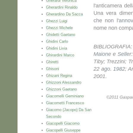
Gherardi Veronica
l'anticamera del
Gherardini Rinaldo
Una vera diment
Gherardino Da Sacca
che non l'annov
Ghezzi Luigi
nome non comp
Ghezzi Michele
Ghidetti Gaetano
Ghidini Carlo
BIBLIOGRAFIA: 
Ghidini Livia
Maione e Seller:
Ghirardini Marco
Tiby; Trezzini; 
Ghiretti
22 ago. 1982; A
Ghisoni
Ghizani Regina
2001.
Ghizzoni Alessandro
Ghizzoni Gaetano
Giacomelli Geminiano
©2011 Gaspare 
Giacometti Francesco
Giacomo (Jacopo) Da San
Secondo
Giacopelli Giacomo
Giacopelli Giuseppe