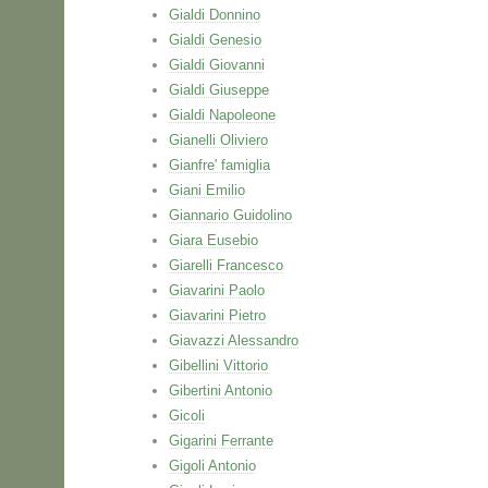
Gialdi Donnino
Gialdi Genesio
Gialdi Giovanni
Gialdi Giuseppe
Gialdi Napoleone
Gianelli Oliviero
Gianfre' famiglia
Giani Emilio
Giannario Guidolino
Giara Eusebio
Giarelli Francesco
Giavarini Paolo
Giavarini Pietro
Giavazzi Alessandro
Gibellini Vittorio
Gibertini Antonio
Gicoli
Gigarini Ferrante
Gigoli Antonio