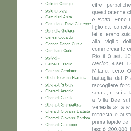
Gelmini Georgio
cifre iperbolich
Gelmini Luigi
questi ottenne ch
Geminiani Anita
e Isotta
. Ebbe u
Geminiano-Tanzi Giuseppe
figlio dal concit
Gendella Giuliano
lei si erano suic
Genesi Odoardo
alla vigilia d
Gennari Daneri Curzio
commerciante cu
Gentilucci Carlo
Rio il 3 set. 18
Gerbella
Nacion
, 4 set. 1
Gerbella Eraclio
Milano, certo Qu
Germani Gerolamo
battaglia del P
Ghelfi Teresina Flaminia
Gherardi Antonio
raccogliere fond
Gherardi Antonio
serata, riuscì a f
Gherardi Camillo
a Villa Bèe su
Gherardi Giambattista
Venezia 34 a Mi
Gherardi Giovanni Battista
modesta e auste
Gherardi Giovanni Battista
prima lapide dei
Gherardi Giuseppe
lasciò 200.000 l