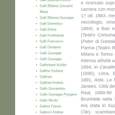
e ricercato sop
Galli Bibiena Giovanni
carriera con mom
Maria
17 ott. 1883, me
Galli Bibiena Giuseppe
necrologio, sme
Galli Domenico
1894), a Bari 
Galli Ettore
(Teatro Comunal
Galli Ferdinando
(
Pater
di Gastal
Galli Francesco
Galli Girolamo
Parma (Teatro R
Galli Giuseppe
Milano e Torino 
Galli Giuseppe
intensa attività 
Gallimberti Achille
1894, in
Cavalle
Gallina Giuliano
(1895), Lima, B
Gallinari
1891,
Aida
,
La 
Gallinari Andrea
Janeiro, Città d
Gallo Giovannino
Real, 1889-90 
Gallo Giuseppe Prospero
Brunhilde nella
Gallo Nicolo'
era stata in Su
Galloni Oreste
Cile), scambia
Galluzzi Andrea