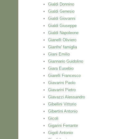
Gialdi Donnino
Gialdi Genesio
Gialdi Giovanni
Gialdi Giuseppe
Gialdi Napoleone
Gianelli Oliviero
Gianfre' famiglia
Giani Emilio
Giannario Guidolino
Giara Eusebio
Giarelli Francesco
Giavarini Paolo
Giavarini Pietro
Giavazzi Alessandro
Gibellini Vittorio
Gibertini Antonio
Gicoli
Gigarini Ferrante
Gigoli Antonio