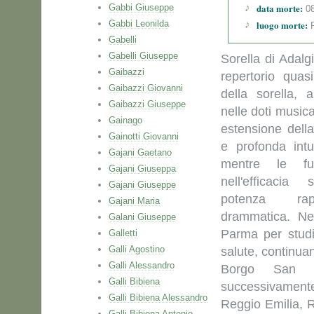
data morte:
Gabbi Giuseppe
08
Gabbi Leonilda
luogo morte:
P
Gabelli
Gabelli Giuseppe
Sorella di Adalg
Gaibazzi
repertorio quas
Gaibazzi Giovanni
della sorella, 
Gaibazzi Giuseppe
nelle doti musica
Gainago
estensione della
Gainotti Giovanni
e profonda int
Gajani Gaetano
mentre le fu
Gajani Giuseppa
nell'efficaci
Gajani Giuseppe
potenza rap
Gajani Maria
drammatica. Nel
Galani Giuseppe
Parma per studi
Galletti
Galli Agostino
salute, continua
Galli Alessandro
Borgo San 
Galli Bibiena
successivamente
Galli Bibiena Alessandro
Reggio Emilia, 
Galli Bibiena Antonio