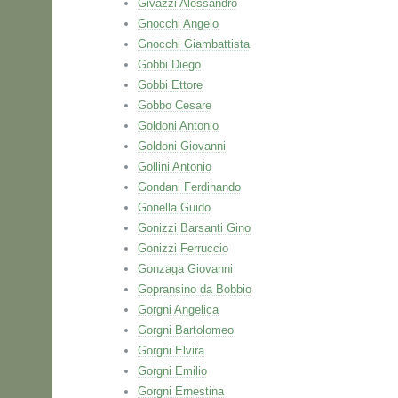
Givazzi Alessandro
Gnocchi Angelo
Gnocchi Giambattista
Gobbi Diego
Gobbi Ettore
Gobbo Cesare
Goldoni Antonio
Goldoni Giovanni
Gollini Antonio
Gondani Ferdinando
Gonella Guido
Gonizzi Barsanti Gino
Gonizzi Ferruccio
Gonzaga Giovanni
Gopransino da Bobbio
Gorgni Angelica
Gorgni Bartolomeo
Gorgni Elvira
Gorgni Emilio
Gorgni Ernestina