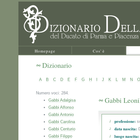
Homepage
Cos' è
Dizionario
A
B
C
D
E
F
G
H
I
J
K
L
M
N
Numero voci: 284.
Gabbi Leoni
Gabbi Adalgisa
Gabbi Alfonso
Gabbi Antonio
professione:
s
Gabbi Carolina
data nascita:
Gabbi Centurio
0
luogo nascita:
Gabbi Filippo