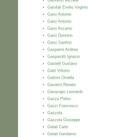
Gariverto Michele
Garofali Emilio Virginio
Garsi Antonio
Garsi Antonio
Garsi Ascanio
Garsi Donnino
Garsi Santino
Gasparini Andrea
Gasparotti Ignazio
Gastelli Gustavo
Gatti Vittorio
Gattoni Ornella
Gavarini Renato
Gavazapo Leonardo
Gazza Pietro
Gazzi Francesco
Gazzola
Gazzola Giuseppe
Gelati Carlo
Gelati Gerolamo