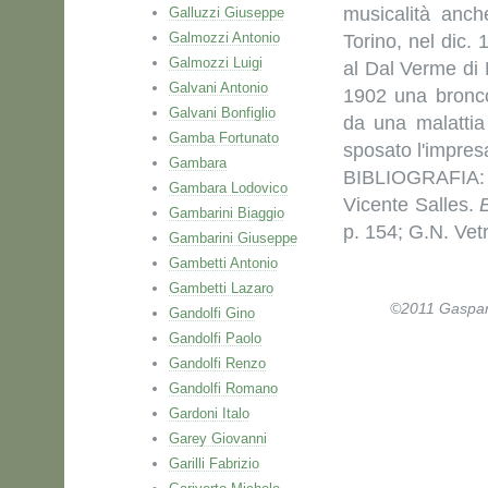
musicalità anch
Galluzzi Giuseppe
Galmozzi Antonio
Torino, nel dic.
Galmozzi Luigi
al Dal Verme di 
Galvani Antonio
1902 una bronco
Galvani Bonfiglio
da una malattia 
Gamba Fortunato
sposato l'impresa
Gambara
BIBLIOGRAFIA: 
Gambara Lodovico
Vicente Salles.
Gambarini Biaggio
p. 154; G.N. Vet
Gambarini Giuseppe
Gambetti Antonio
Gambetti Lazaro
©2011 Gaspare 
Gandolfi Gino
Gandolfi Paolo
Gandolfi Renzo
Gandolfi Romano
Gardoni Italo
Garey Giovanni
Garilli Fabrizio