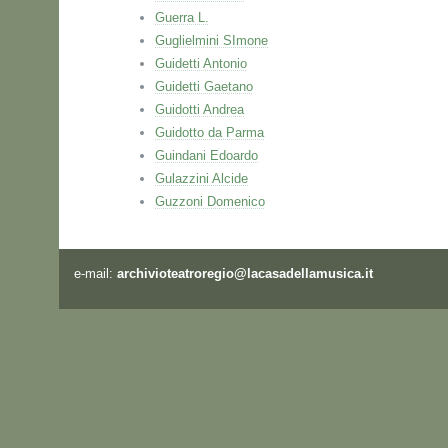
Guerra L.
Guglielmini SImone
Guidetti Antonio
Guidetti Gaetano
Guidotti Andrea
Guidotto da Parma
Guindani Edoardo
Gulazzini Alcide
Guzzoni Domenico
e-mail:
archivioteatroregio@lacasadellamusica.it