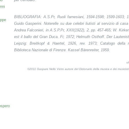
nni
BIBLIOGRAFIA: A.S.Pr,
Ruoli farnesiani
, 1594-1598; 1599-1603; 1
eppe
Guido Gasperini.
Noterelle su due celebri liutisti al servizio di ca
Andrea Falconieri,
in
A.S.P.Pr
, XXII(1922), 2, pp. 457-465;
W
. Kirke
est il ballo del Gran Duca
. Fi; 1972; Helmuth Osthoff
. Der Lautenis
Leipzig: Breitkopf & Haertel, 1926, rev. 1973;
Catalogo della 
Biblioteca Nazionale di Firenze
. Kassel Bärenreiter, 1959.
u
©2011 Gaspare Nello Vetro autore del Dizionario della musica e dei musicis
ospero