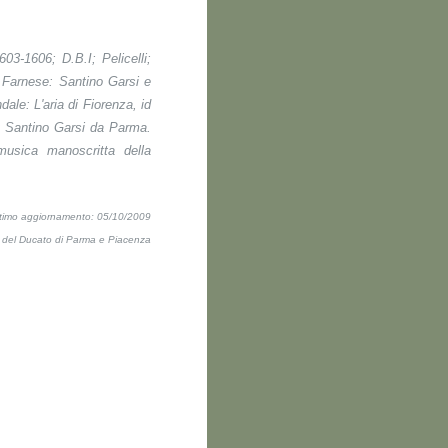
603-1606;
D.B.I
; Pelicelli;
sa Farnese: Santino Garsi e
ndale:
L'aria di Fiorenza, id
t Santino Garsi da Parma
.
musica manoscritta della
ltimo aggiornamento: 05/10/2009
ti del Ducato di Parma e Piacenza