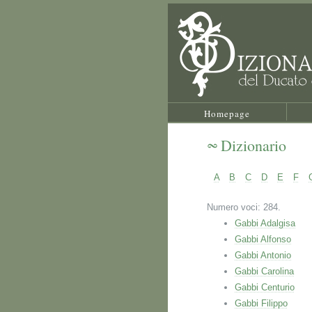
Homepage
Dizionario
A
B
C
D
E
F
Numero voci: 284.
Gabbi Adalgisa
Gabbi Alfonso
Gabbi Antonio
Gabbi Carolina
Gabbi Centurio
Gabbi Filippo