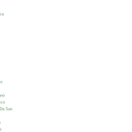
ca
ro
ano
sco
 Da San
o
e