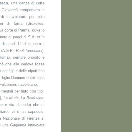
resca, una danza di corte
 Giovanni
) comparvero in
i intavolature per liuto
ri di fama (Bruxelles,
ua corte di Parma, dove lo
nare ai paggi di S.A. et in
 di scudi 12 di moneta il
" (A.S.Pr,
Ruoli farnesiani
).
 Roma), sempre onorato e
dinò che alla vedova fosse
ei figli e delle nipoti fino
 figlio Donnino entrò nella
alconieri, napoletano.
entali per liuto con titoli
],
La Mutia
,
La Balduvina
,
ma
e via dicendo) che si
liarde vi è un capriccio,
ca Nazionale di Firenze si
 una
Gagliarda intavolata