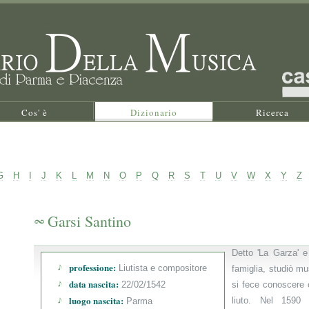
Cos' è
Dizionario
Ricerca
G
H
I
J
K
L
M
N
O
P
Q
R
S
T
U
V
W
X
Y
Z
Garsi Santino
Detto 'La Garza' e
professione:
Liutista e compositore
famiglia, studiò m
data nascita:
22/02/1542
si fece conoscere
luogo nascita:
liuto. Nel 1590
Parma