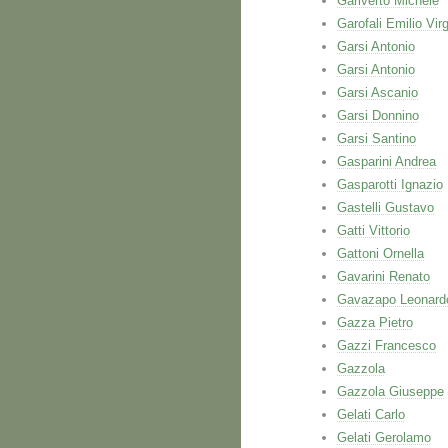
Gariverto Michele
Garofali Emilio Virg
Garsi Antonio
Garsi Antonio
Garsi Ascanio
Garsi Donnino
Garsi Santino
Gasparini Andrea
Gasparotti Ignazio
Gastelli Gustavo
Gatti Vittorio
Gattoni Ornella
Gavarini Renato
Gavazapo Leonard
Gazza Pietro
Gazzi Francesco
Gazzola
Gazzola Giuseppe
Gelati Carlo
Gelati Gerolamo