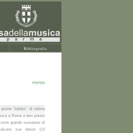
Bibliografia
stampa
 anche 'Valdes', di ottima
usica a Roma e ben presto
 come grande suonatore di
 alcune sue danze (14