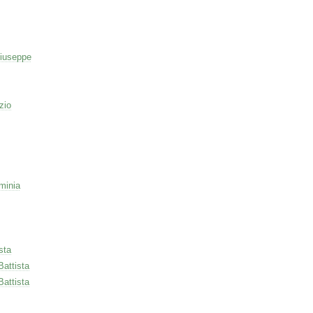
iuseppe
zio
minia
sta
Battista
Battista