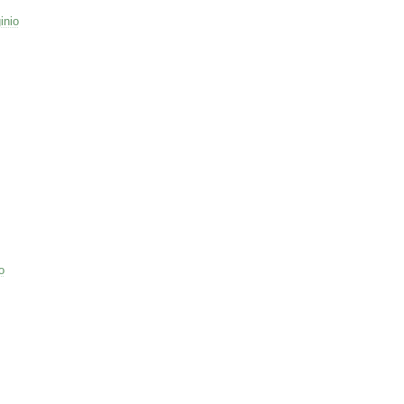
inio
o