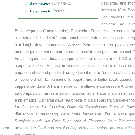
data morte:
gagliarde, una mo
17/01/1604
luogo morte:
intitolata
Viva Don
Parma
una raccolta ms d
assieme ad auto
Bibliothèque du Conservatoire). Ranuccio I Farnese lo chiamò alla s
si trova dal I dic. 1594 "come sonatore di leuto con obbligo di inseg
altri luoghi dove comanderà l'Altezza Serenissima con provvigione
mese et gli comincia a correre dal primo d'ottobre prossimo passato
Fu al seguito del duca ovunque questi si recasse (nel 1600 a
ricoperto di doni. Rimase in servizio fino alla morte e il duca or
pagato lo stesso stipendio di cui godeva il marito "con che abbia cura d
a nuovo ordine". La pensione fu pagata fino al luglio 1619, quando il
cappella del duca. A Parma ebbe come allievo e successore Andrea F
Le composizioni rimaste sono manoscritte: si tratta di danze rinascim
emblematici (
Galliarda della marchesa di Sala
[Barbara Sanseverino
La Giulianina
,
La Cesarina
,
Ballo del Serenissimo Duca di Par
riferiscono a personaggi della corte farnesiana. Tra le varie gag
Ruggiero e aria del Gran Duca (aria di Fiorenza)
. Nella Bibliote
sandro
trovano due
Gagliarda per liuto/I>, un'
Aria intavolata per cembalo
e
io
per cembalo
.