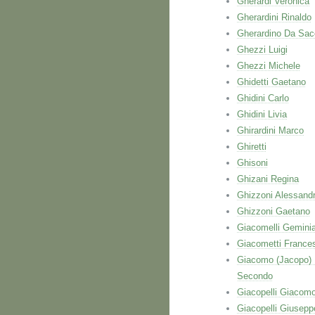
Gherardi Veronica
Gherardini Rinaldo
Gherardino Da Sac
Ghezzi Luigi
Ghezzi Michele
Ghidetti Gaetano
Ghidini Carlo
Ghidini Livia
Ghirardini Marco
Ghiretti
Ghisoni
Ghizani Regina
Ghizzoni Alessand
Ghizzoni Gaetano
Giacomelli Gemini
Giacometti France
Giacomo (Jacopo)
Secondo
Giacopelli Giacom
Giacopelli Giusepp