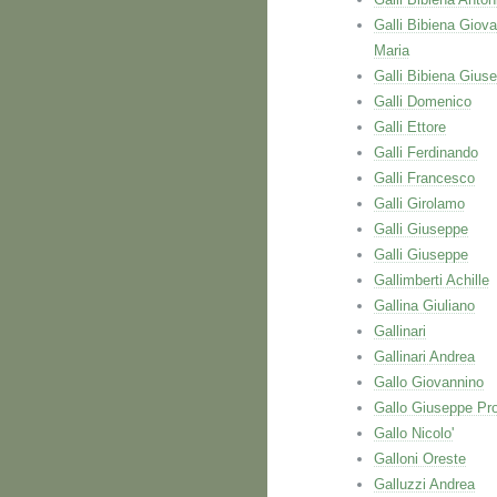
Galli Bibiena Giova
Maria
Galli Bibiena Gius
Galli Domenico
Galli Ettore
Galli Ferdinando
Galli Francesco
Galli Girolamo
Galli Giuseppe
Galli Giuseppe
Gallimberti Achille
Gallina Giuliano
Gallinari
Gallinari Andrea
Gallo Giovannino
Gallo Giuseppe Pr
Gallo Nicolo'
Galloni Oreste
Galluzzi Andrea