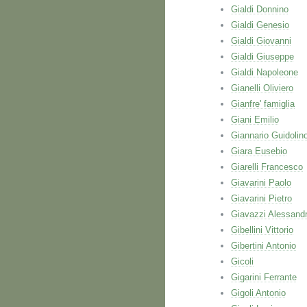
Gialdi Donnino
Gialdi Genesio
Gialdi Giovanni
Gialdi Giuseppe
Gialdi Napoleone
Gianelli Oliviero
Gianfre' famiglia
Giani Emilio
Giannario Guidolin
Giara Eusebio
Giarelli Francesco
Giavarini Paolo
Giavarini Pietro
Giavazzi Alessand
Gibellini Vittorio
Gibertini Antonio
Gicoli
Gigarini Ferrante
Gigoli Antonio