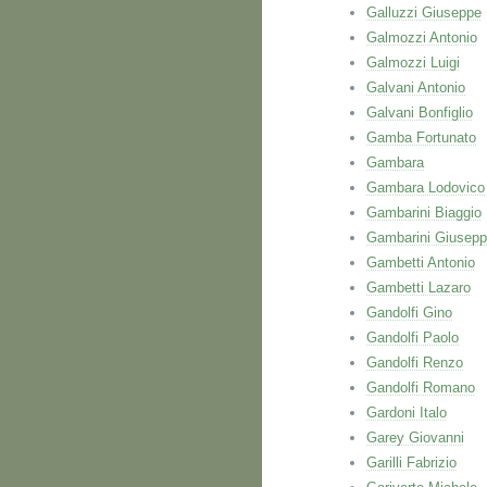
Galluzzi Giuseppe
Galmozzi Antonio
Galmozzi Luigi
Galvani Antonio
Galvani Bonfiglio
Gamba Fortunato
Gambara
Gambara Lodovico
Gambarini Biaggio
Gambarini Giusep
Gambetti Antonio
Gambetti Lazaro
Gandolfi Gino
Gandolfi Paolo
Gandolfi Renzo
Gandolfi Romano
Gardoni Italo
Garey Giovanni
Garilli Fabrizio