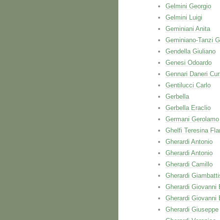
Gelmini Georgio
Gelmini Luigi
Geminiani Anita
Geminiano-Tanzi G
Gendella Giuliano
Genesi Odoardo
Gennari Daneri Cur
Gentilucci Carlo
Gerbella
Gerbella Eraclio
Germani Gerolamo
Ghelfi Teresina Fla
Gherardi Antonio
Gherardi Antonio
Gherardi Camillo
Gherardi Giambatti
Gherardi Giovanni 
Gherardi Giovanni 
Gherardi Giuseppe