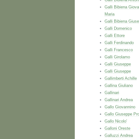
Galli Bibiena Giova
Maria
Galli Bibiena Gius
Galli Domenico
Galli Ettore
Galli Ferdinando
Galli Francesco
Galli Girolamo
Galli Giuseppe
Galli Giuseppe
Gallimberti Achille
Gallina Giuliano
Gallinari
Gallinari Andrea
Gallo Giovannino
Gallo Giuseppe Pr
Gallo Nicolo'
Galloni Oreste
Galluzzi Andrea