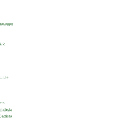
iuseppe
zio
minia
sta
Battista
Battista