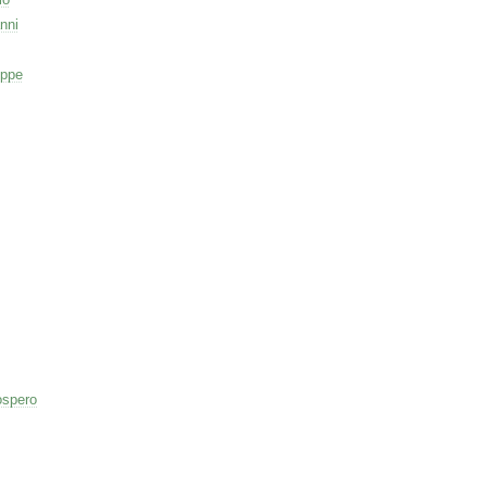
nni
eppe
ospero