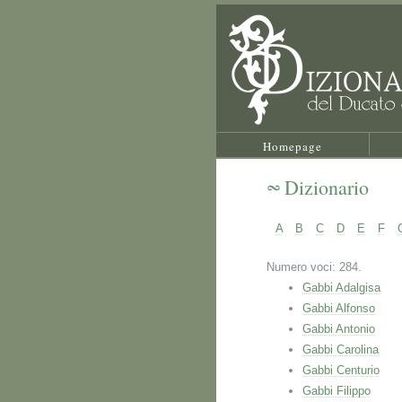
Homepage
Dizionario
A
B
C
D
E
F
Numero voci: 284.
Gabbi Adalgisa
Gabbi Alfonso
Gabbi Antonio
Gabbi Carolina
Gabbi Centurio
Gabbi Filippo