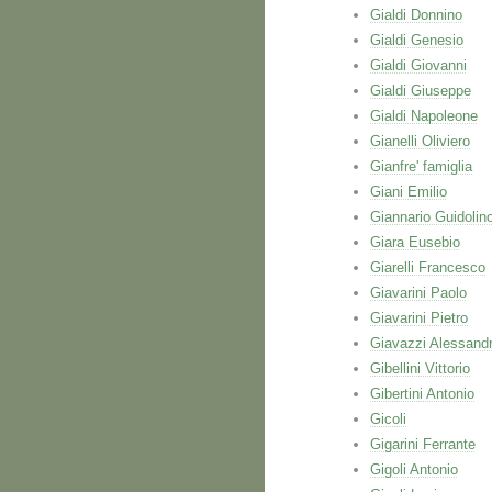
Gialdi Donnino
Gialdi Genesio
Gialdi Giovanni
Gialdi Giuseppe
Gialdi Napoleone
Gianelli Oliviero
Gianfre' famiglia
Giani Emilio
Giannario Guidolin
Giara Eusebio
Giarelli Francesco
Giavarini Paolo
Giavarini Pietro
Giavazzi Alessand
Gibellini Vittorio
Gibertini Antonio
Gicoli
Gigarini Ferrante
Gigoli Antonio