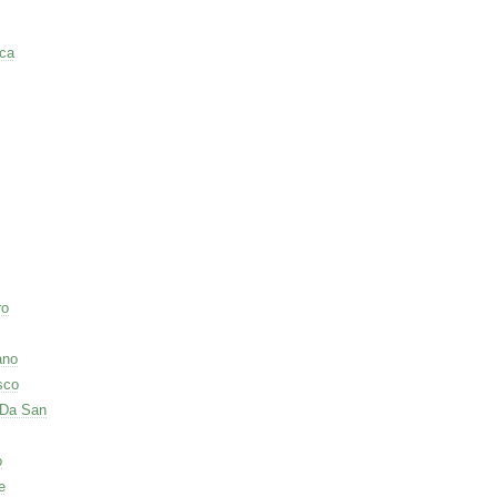
ca
ro
ano
sco
 Da San
o
e