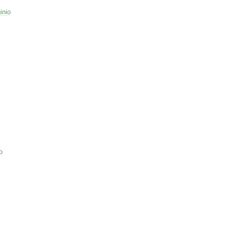
inio
o