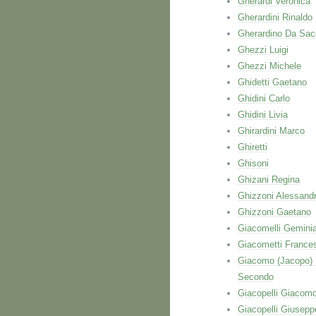
Gherardi Veronica
Gherardini Rinaldo
Gherardino Da Sac
Ghezzi Luigi
Ghezzi Michele
Ghidetti Gaetano
Ghidini Carlo
Ghidini Livia
Ghirardini Marco
Ghiretti
Ghisoni
Ghizani Regina
Ghizzoni Alessand
Ghizzoni Gaetano
Giacomelli Gemini
Giacometti France
Giacomo (Jacopo)
Secondo
Giacopelli Giacom
Giacopelli Giusepp