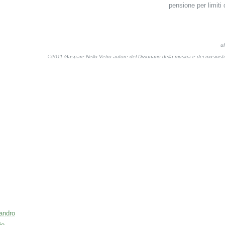
pensione per limiti 
u
©2011 Gaspare Nello Vetro autore del Dizionario della musica e dei musicis
sandro
io