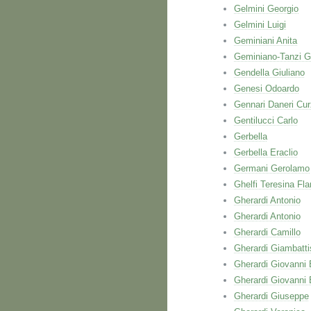
Gelmini Georgio
Gelmini Luigi
Geminiani Anita
Geminiano-Tanzi G
Gendella Giuliano
Genesi Odoardo
Gennari Daneri Cur
Gentilucci Carlo
Gerbella
Gerbella Eraclio
Germani Gerolamo
Ghelfi Teresina Fla
Gherardi Antonio
Gherardi Antonio
Gherardi Camillo
Gherardi Giambatti
Gherardi Giovanni 
Gherardi Giovanni 
Gherardi Giuseppe