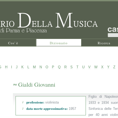
Cos' è
Dizionario
Ricerca
G
H
I
J
K
L
M
N
O
P
Q
R
S
T
U
V
W
X
Y
Z
Gialdi Giovanni
Figlio di Napoleo
professione:
violinista
1933 e 1934 suonò 
data morte approssimativa:
1957
Sinfonica delle T
per 40 anni violi