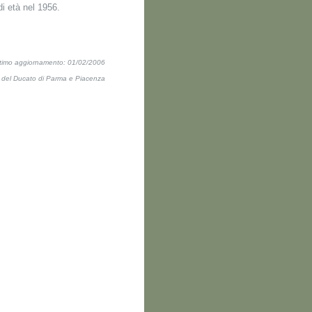
di età nel 1956.
ltimo aggiornamento: 01/02/2006
ti del Ducato di Parma e Piacenza