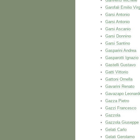
Gariverto Michele
Garofali Emilio Virg
Garsi Antonio
Garsi Antonio
Garsi Ascanio
Garsi Donnino
Garsi Santino
Gasparini Andrea
Gasparotti Ignazio
Gastelli Gustavo
Gatti Vittorio
Gattoni Ornella
Gavarini Renato
Gavazapo Leonard
Gazza Pietro
Gazzi Francesco
Gazzola
Gazzola Giuseppe
Gelati Carlo
Gelati Gerolamo