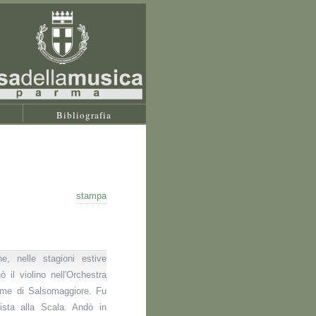
Bibliografia
stampa
ne, nelle stagioni estive
il violino nell'Orchestra
erme di Salsomaggiore. Fu
nista alla Scala. Andò in