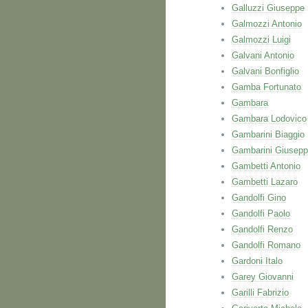
Galluzzi Giuseppe
Galmozzi Antonio
Galmozzi Luigi
Galvani Antonio
Galvani Bonfiglio
Gamba Fortunato
Gambara
Gambara Lodovico
Gambarini Biaggio
Gambarini Giusep
Gambetti Antonio
Gambetti Lazaro
Gandolfi Gino
Gandolfi Paolo
Gandolfi Renzo
Gandolfi Romano
Gardoni Italo
Garey Giovanni
Garilli Fabrizio