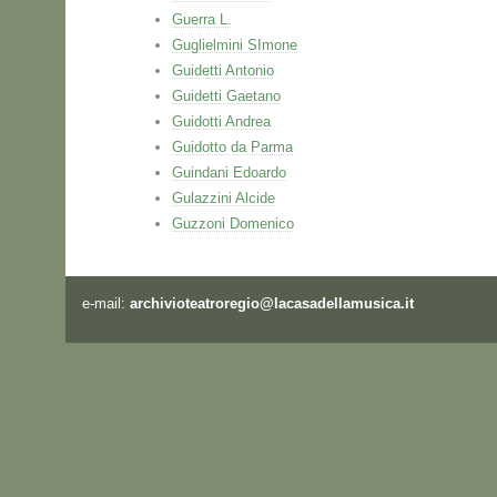
Guerra L.
Guglielmini SImone
Guidetti Antonio
Guidetti Gaetano
Guidotti Andrea
Guidotto da Parma
Guindani Edoardo
Gulazzini Alcide
Guzzoni Domenico
e-mail:
archivioteatroregio@lacasadellamusica.it