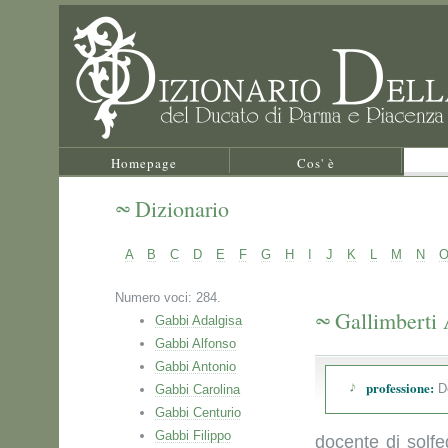
Homepage
Cos' è
Dizionario
A
B
C
D
E
F
G
H
I
J
K
L
M
N
Numero voci: 284.
Gallimberti 
Gabbi Adalgisa
Gabbi Alfonso
Gabbi Antonio
professione:
D
Gabbi Carolina
Gabbi Centurio
Gabbi Filippo
docente di solfe