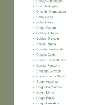
Givazzi Alessandro
Gnocchi Angelo
Gnocchi Giambattista
Gobbi Diego
Gobbi Ettore
Gobbo Cesare
Goldoni Antonio
Goldoni Giovanni
Gollini Antonio
Gondani Ferdinando
Gonella Guido
Gonizzi Barsanti Gino
Gonizzi Ferruccio
Gonzaga Giovanni
Gopransino da Bobbio
Gorgni Angelica
Gorgni Bartolomeo
Gorgni Elvira
Gorgni Emilio
Gorgni Ernestina