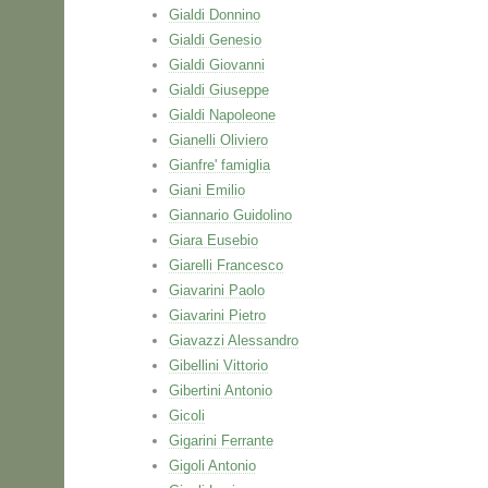
Gialdi Donnino
Gialdi Genesio
Gialdi Giovanni
Gialdi Giuseppe
Gialdi Napoleone
Gianelli Oliviero
Gianfre' famiglia
Giani Emilio
Giannario Guidolino
Giara Eusebio
Giarelli Francesco
Giavarini Paolo
Giavarini Pietro
Giavazzi Alessandro
Gibellini Vittorio
Gibertini Antonio
Gicoli
Gigarini Ferrante
Gigoli Antonio