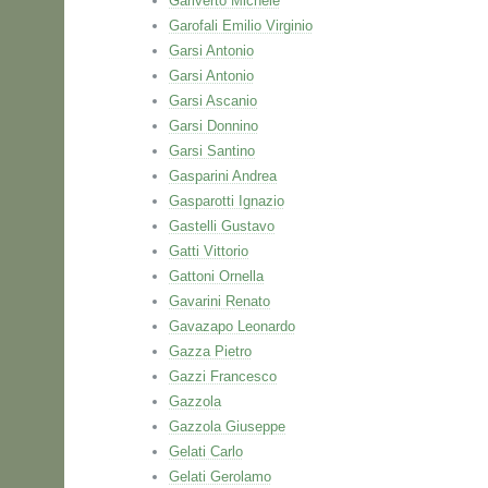
Gariverto Michele
Garofali Emilio Virginio
Garsi Antonio
Garsi Antonio
Garsi Ascanio
Garsi Donnino
Garsi Santino
Gasparini Andrea
Gasparotti Ignazio
Gastelli Gustavo
Gatti Vittorio
Gattoni Ornella
Gavarini Renato
Gavazapo Leonardo
Gazza Pietro
Gazzi Francesco
Gazzola
Gazzola Giuseppe
Gelati Carlo
Gelati Gerolamo