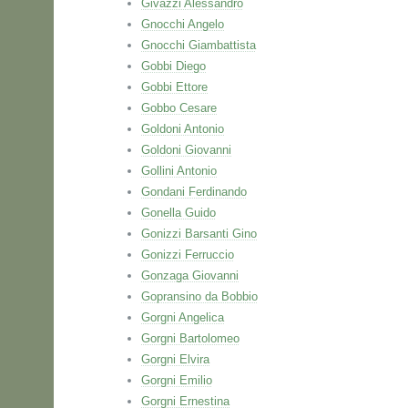
Givazzi Alessandro
Gnocchi Angelo
Gnocchi Giambattista
Gobbi Diego
Gobbi Ettore
Gobbo Cesare
Goldoni Antonio
Goldoni Giovanni
Gollini Antonio
Gondani Ferdinando
Gonella Guido
Gonizzi Barsanti Gino
Gonizzi Ferruccio
Gonzaga Giovanni
Gopransino da Bobbio
Gorgni Angelica
Gorgni Bartolomeo
Gorgni Elvira
Gorgni Emilio
Gorgni Ernestina