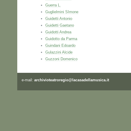
Guerra L.
Guglielmini SImone
Guidetti Antonio
Guidetti Gaetano
Guidotti Andrea
Guidotto da Parma
Guindani Edoardo
Gulazzini Alcide
Guzzoni Domenico
e-mail:
archivioteatroregio@lacasadellamusica.it