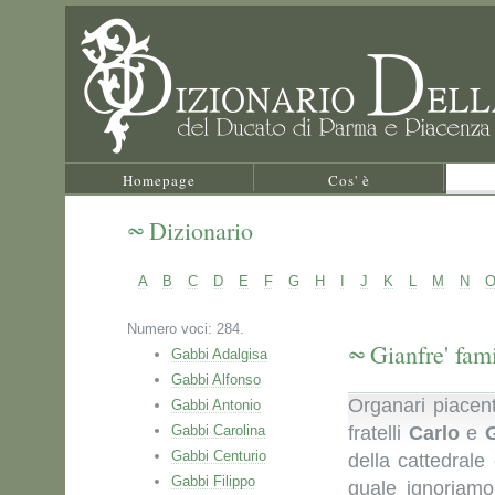
Homepage
Cos' è
Dizionario
A
B
C
D
E
F
G
H
I
J
K
L
M
N
Numero voci: 284.
Gianfre' fam
Gabbi Adalgisa
Gabbi Alfonso
Organari piacent
Gabbi Antonio
Gabbi Carolina
fratelli
Carlo
e
Gabbi Centurio
della cattedral
Gabbi Filippo
quale ignoriamo