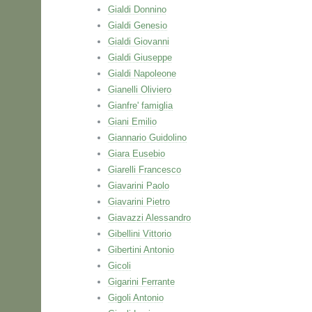
Gialdi Donnino
Gialdi Genesio
Gialdi Giovanni
Gialdi Giuseppe
Gialdi Napoleone
Gianelli Oliviero
Gianfre' famiglia
Giani Emilio
Giannario Guidolino
Giara Eusebio
Giarelli Francesco
Giavarini Paolo
Giavarini Pietro
Giavazzi Alessandro
Gibellini Vittorio
Gibertini Antonio
Gicoli
Gigarini Ferrante
Gigoli Antonio