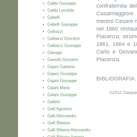
Gabbi Giuseppe
confraternita de
Gabbi Leonilda
Casalmaggiore.
Gabelli
mentre Cesare ne
Gabelli Giuseppe
nel 1860 restau
Gaibazzi
Piacenza, strum
Gaibazzi Giovanni
1861, 1864 e 18
Gaibazzi Giuseppe
Carlo e Giovann
Gainago
Piacenza.
Gainotti Giovanni
Gajani Gaetano
Gajani Giuseppa
BIBLIOGRAFIA: Fi
Gajani Giuseppe
Gajani Maria
©2011 Gaspare 
Galani Giuseppe
Galletti
Galli Agostino
Galli Alessandro
Galli Bibiena
Galli Bibiena Alessandro
Galli Bibiena Antonio