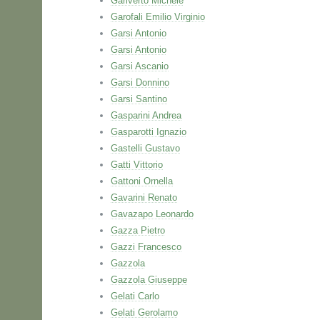
Gariverto Michele
Garofali Emilio Virginio
Garsi Antonio
Garsi Antonio
Garsi Ascanio
Garsi Donnino
Garsi Santino
Gasparini Andrea
Gasparotti Ignazio
Gastelli Gustavo
Gatti Vittorio
Gattoni Ornella
Gavarini Renato
Gavazapo Leonardo
Gazza Pietro
Gazzi Francesco
Gazzola
Gazzola Giuseppe
Gelati Carlo
Gelati Gerolamo