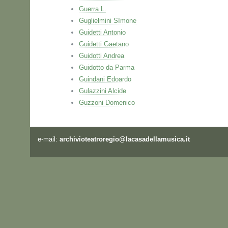
Guerra L.
Guglielmini SImone
Guidetti Antonio
Guidetti Gaetano
Guidotti Andrea
Guidotto da Parma
Guindani Edoardo
Gulazzini Alcide
Guzzoni Domenico
e-mail:
archivioteatroregio@lacasadellamusica.it