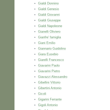
Gialdi Donnino
Gialdi Genesio
Gialdi Giovanni
Gialdi Giuseppe
Gialdi Napoleone
Gianelli Oliviero
Gianfre' famiglia
Giani Emilio
Giannario Guidolino
Giara Eusebio
Giarelli Francesco
Giavarini Paolo
Giavarini Pietro
Giavazzi Alessandro
Gibellini Vittorio
Gibertini Antonio
Gicoli
Gigarini Ferrante
Gigoli Antonio