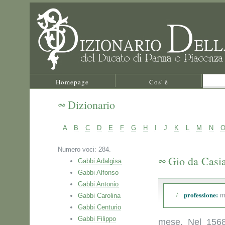
Homepage
Cos' è
Dizionario
A
B
C
D
E
F
G
H
I
J
K
L
M
N
Numero voci: 284.
Gio da Casi
Gabbi Adalgisa
Gabbi Alfonso
Gabbi Antonio
professione:
m
Gabbi Carolina
Gabbi Centurio
Gabbi Filippo
mese. Nel 1568