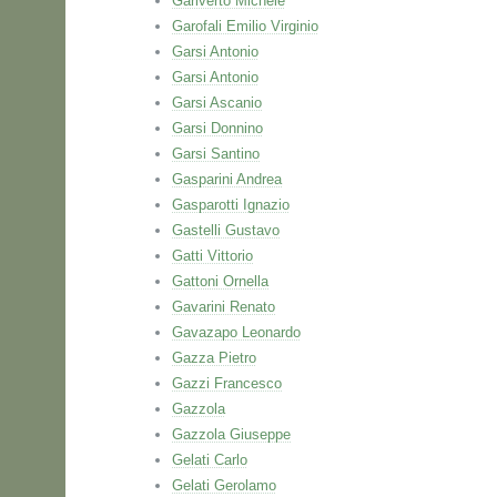
Gariverto Michele
Garofali Emilio Virginio
Garsi Antonio
Garsi Antonio
Garsi Ascanio
Garsi Donnino
Garsi Santino
Gasparini Andrea
Gasparotti Ignazio
Gastelli Gustavo
Gatti Vittorio
Gattoni Ornella
Gavarini Renato
Gavazapo Leonardo
Gazza Pietro
Gazzi Francesco
Gazzola
Gazzola Giuseppe
Gelati Carlo
Gelati Gerolamo