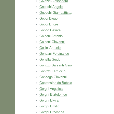
Givazzi Alessandro
Gnocchi Angelo
Gnocchi Giambattista
Gobbi Diego
Gobbi Ettore
Gobbo Cesare
Goldoni Antonio
Goldoni Giovanni
Gollini Antonio
Gondani Ferdinando
Gonella Guido
Gonizzi Barsanti Gino
Gonizzi Ferruccio
Gonzaga Giovanni
Gopransino da Bobbio
Gorgni Angelica
Gorgni Bartolomeo
Gorgni Elvira
Gorgni Emilio
Gorgni Ernestina