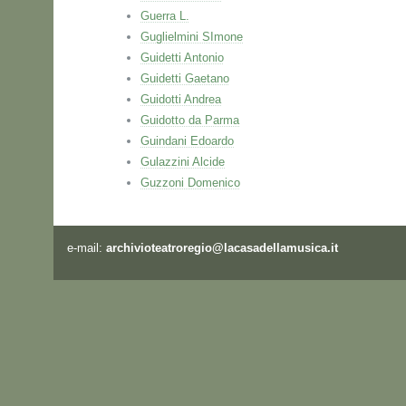
Guerra L.
Guglielmini SImone
Guidetti Antonio
Guidetti Gaetano
Guidotti Andrea
Guidotto da Parma
Guindani Edoardo
Gulazzini Alcide
Guzzoni Domenico
e-mail:
archivioteatroregio@lacasadellamusica.it