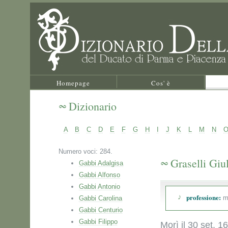
Homepage
Cos' è
Dizionario
A
B
C
D
E
F
G
H
I
J
K
L
M
N
Numero voci: 284.
Graselli Giu
Gabbi Adalgisa
Gabbi Alfonso
Gabbi Antonio
professione:
m
Gabbi Carolina
Gabbi Centurio
Gabbi Filippo
Morì il 30 set. 1