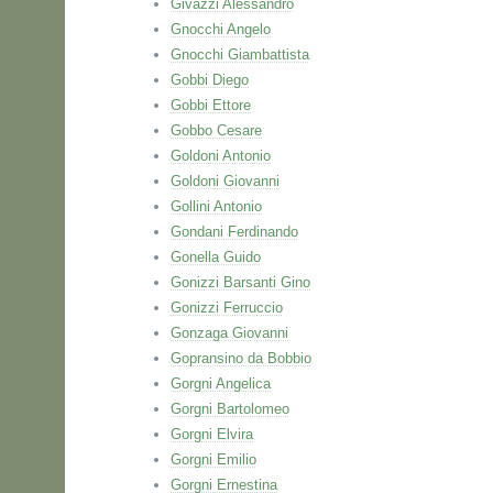
Givazzi Alessandro
Gnocchi Angelo
Gnocchi Giambattista
Gobbi Diego
Gobbi Ettore
Gobbo Cesare
Goldoni Antonio
Goldoni Giovanni
Gollini Antonio
Gondani Ferdinando
Gonella Guido
Gonizzi Barsanti Gino
Gonizzi Ferruccio
Gonzaga Giovanni
Gopransino da Bobbio
Gorgni Angelica
Gorgni Bartolomeo
Gorgni Elvira
Gorgni Emilio
Gorgni Ernestina