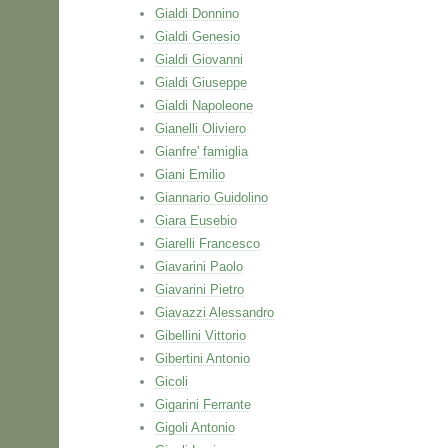
Gialdi Donnino
Gialdi Genesio
Gialdi Giovanni
Gialdi Giuseppe
Gialdi Napoleone
Gianelli Oliviero
Gianfre' famiglia
Giani Emilio
Giannario Guidolino
Giara Eusebio
Giarelli Francesco
Giavarini Paolo
Giavarini Pietro
Giavazzi Alessandro
Gibellini Vittorio
Gibertini Antonio
Gicoli
Gigarini Ferrante
Gigoli Antonio