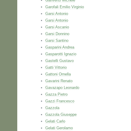
Gariverto Michele
Garofali Emilio Virginio
Garsi Antonio
Garsi Antonio
Garsi Ascanio
Garsi Donnino
Garsi Santino
Gasparini Andrea
Gasparotti Ignazio
Gastelli Gustavo
Gatti Vittorio
Gattoni Ornella
Gavarini Renato
Gavazapo Leonardo
Gazza Pietro
Gazzi Francesco
Gazzola
Gazzola Giuseppe
Gelati Carlo
Gelati Gerolamo