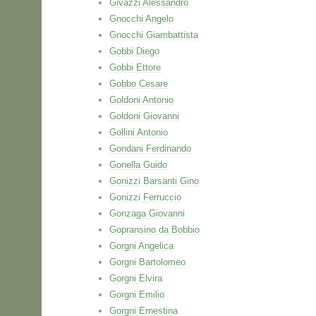
Givazzi Alessandro
Gnocchi Angelo
Gnocchi Giambattista
Gobbi Diego
Gobbi Ettore
Gobbo Cesare
Goldoni Antonio
Goldoni Giovanni
Gollini Antonio
Gondani Ferdinando
Gonella Guido
Gonizzi Barsanti Gino
Gonizzi Ferruccio
Gonzaga Giovanni
Gopransino da Bobbio
Gorgni Angelica
Gorgni Bartolomeo
Gorgni Elvira
Gorgni Emilio
Gorgni Ernestina