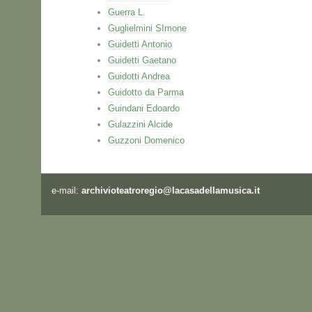
Guerra L.
Guglielmini SImone
Guidetti Antonio
Guidetti Gaetano
Guidotti Andrea
Guidotto da Parma
Guindani Edoardo
Gulazzini Alcide
Guzzoni Domenico
e-mail:
archivioteatroregio@lacasadellamusica.it