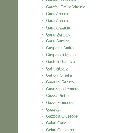
Gariverto Michele
Garofali Emilio Virginio
Garsi Antonio
Garsi Antonio
Garsi Ascanio
Garsi Donnino
Garsi Santino
Gasparini Andrea
Gasparotti Ignazio
Gastelli Gustavo
Gatti Vittorio
Gattoni Ornella
Gavarini Renato
Gavazapo Leonardo
Gazza Pietro
Gazzi Francesco
Gazzola
Gazzola Giuseppe
Gelati Carlo
Gelati Gerolamo