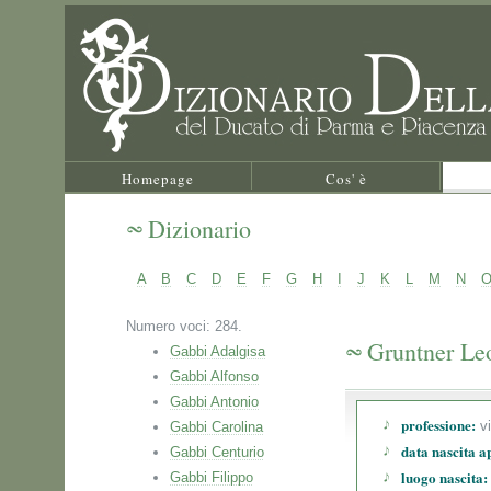
Homepage
Cos' è
Dizionario
A
B
C
D
E
F
G
H
I
J
K
L
M
N
Numero voci: 284.
Gruntner Le
Gabbi Adalgisa
Gabbi Alfonso
Gabbi Antonio
professione:
vi
Gabbi Carolina
data nascita a
Gabbi Centurio
luogo nascita:
Gabbi Filippo