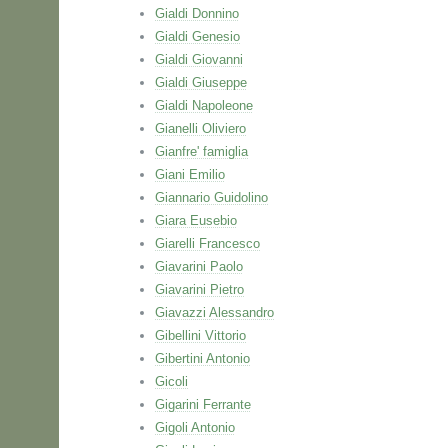
Gialdi Donnino
Gialdi Genesio
Gialdi Giovanni
Gialdi Giuseppe
Gialdi Napoleone
Gianelli Oliviero
Gianfre' famiglia
Giani Emilio
Giannario Guidolino
Giara Eusebio
Giarelli Francesco
Giavarini Paolo
Giavarini Pietro
Giavazzi Alessandro
Gibellini Vittorio
Gibertini Antonio
Gicoli
Gigarini Ferrante
Gigoli Antonio