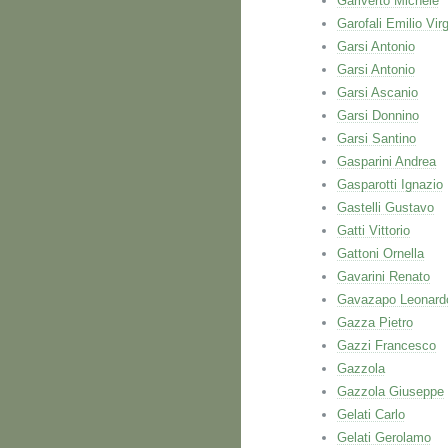
Gariverto Michele
Garofali Emilio Virg
Garsi Antonio
Garsi Antonio
Garsi Ascanio
Garsi Donnino
Garsi Santino
Gasparini Andrea
Gasparotti Ignazio
Gastelli Gustavo
Gatti Vittorio
Gattoni Ornella
Gavarini Renato
Gavazapo Leonard
Gazza Pietro
Gazzi Francesco
Gazzola
Gazzola Giuseppe
Gelati Carlo
Gelati Gerolamo