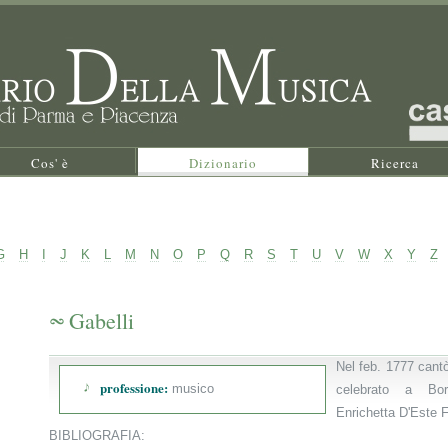
Cos' è
Dizionario
Ricerca
G
H
I
J
K
L
M
N
O
P
Q
R
S
T
U
V
W
X
Y
Z
Gabelli
Nel feb. 1777 cantò
professione:
musico
celebrato a Bo
Enrichetta D'Este 
BIBLIOGRAFIA: