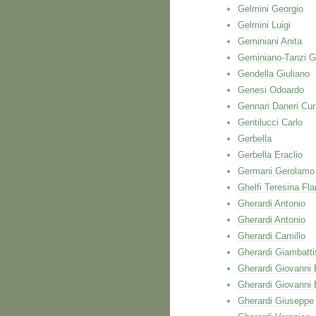
Gelmini Georgio
Gelmini Luigi
Geminiani Anita
Geminiano-Tanzi G
Gendella Giuliano
Genesi Odoardo
Gennari Daneri Cur
Gentilucci Carlo
Gerbella
Gerbella Eraclio
Germani Gerolamo
Ghelfi Teresina Fla
Gherardi Antonio
Gherardi Antonio
Gherardi Camillo
Gherardi Giambatti
Gherardi Giovanni 
Gherardi Giovanni 
Gherardi Giuseppe