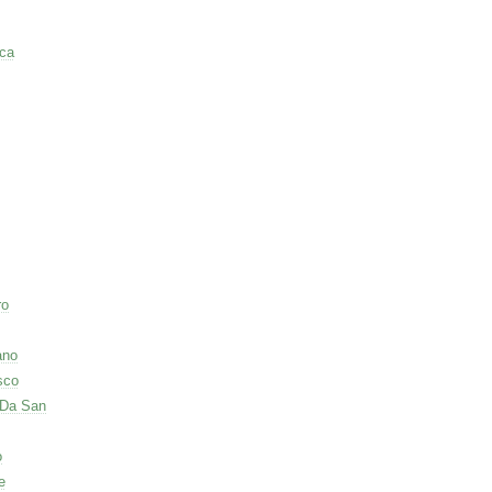
ca
ro
ano
sco
 Da San
o
e