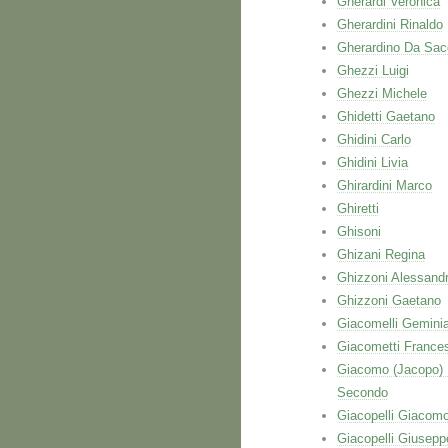
Gherardi Veronica
Gherardini Rinaldo
Gherardino Da Sac
Ghezzi Luigi
Ghezzi Michele
Ghidetti Gaetano
Ghidini Carlo
Ghidini Livia
Ghirardini Marco
Ghiretti
Ghisoni
Ghizani Regina
Ghizzoni Alessand
Ghizzoni Gaetano
Giacomelli Gemini
Giacometti France
Giacomo (Jacopo)
Secondo
Giacopelli Giacom
Giacopelli Giusepp