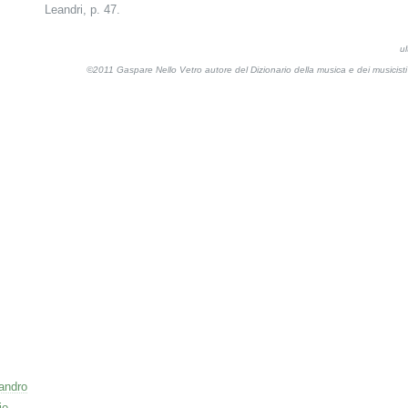
Leandri, p. 47.
u
©2011 Gaspare Nello Vetro autore del Dizionario della musica e dei musicis
sandro
io