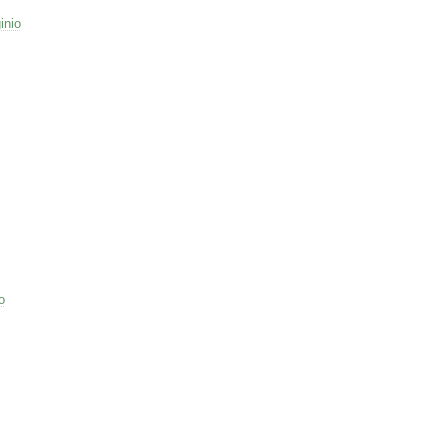
inio
o