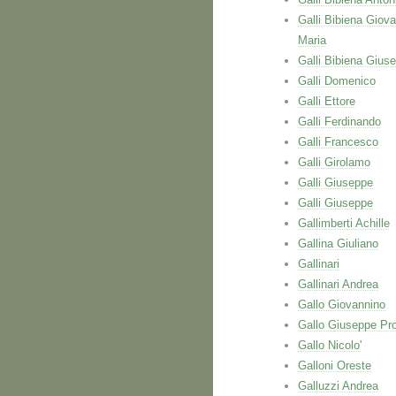
Galli Bibiena Giova
Maria
Galli Bibiena Gius
Galli Domenico
Galli Ettore
Galli Ferdinando
Galli Francesco
Galli Girolamo
Galli Giuseppe
Galli Giuseppe
Gallimberti Achille
Gallina Giuliano
Gallinari
Gallinari Andrea
Gallo Giovannino
Gallo Giuseppe Pr
Gallo Nicolo'
Galloni Oreste
Galluzzi Andrea