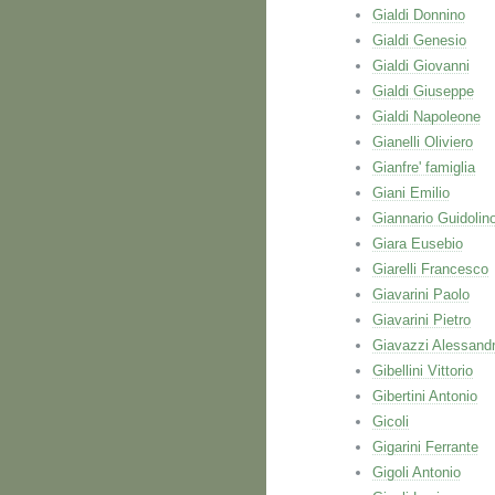
Gialdi Donnino
Gialdi Genesio
Gialdi Giovanni
Gialdi Giuseppe
Gialdi Napoleone
Gianelli Oliviero
Gianfre' famiglia
Giani Emilio
Giannario Guidolin
Giara Eusebio
Giarelli Francesco
Giavarini Paolo
Giavarini Pietro
Giavazzi Alessand
Gibellini Vittorio
Gibertini Antonio
Gicoli
Gigarini Ferrante
Gigoli Antonio