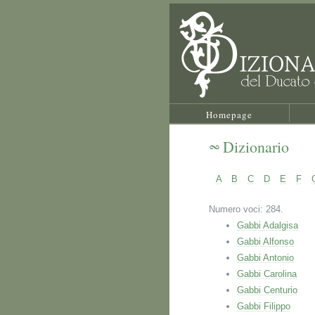
Homepage
Dizionario
A
B
C
D
E
F
Numero voci: 284.
Gabbi Adalgisa
Gabbi Alfonso
Gabbi Antonio
Gabbi Carolina
Gabbi Centurio
Gabbi Filippo