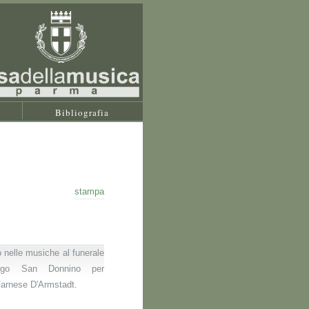
Bibliografia
stampa
 nelle musiche al funerale
rgo San Donnino per
Farnese D'Armstadt.