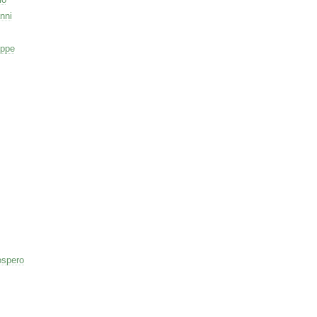
nni
eppe
ospero