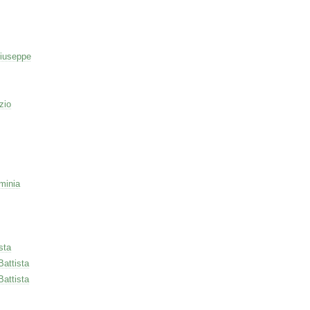
iuseppe
zio
minia
sta
Battista
Battista