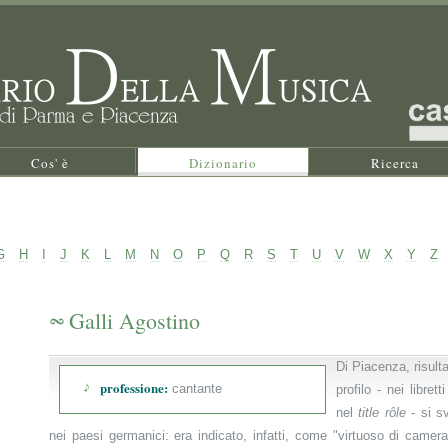
Cos' è
Dizionario
Ricerca
G
H
I
J
K
L
M
N
O
P
Q
R
S
T
U
V
W
X
Y
Z
Galli Agostino
Di Piacenza, risulta
professione:
cantante
profilo - nei libret
nel
title rôle
- si s
nei paesi germanici: era indicato, infatti, come "virtuoso di came