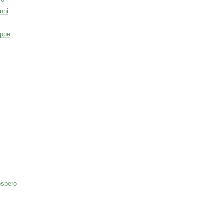
nni
eppe
ospero