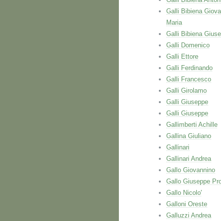
Galli Bibiena Giova
Maria
Galli Bibiena Gius
Galli Domenico
Galli Ettore
Galli Ferdinando
Galli Francesco
Galli Girolamo
Galli Giuseppe
Galli Giuseppe
Gallimberti Achille
Gallina Giuliano
Gallinari
Gallinari Andrea
Gallo Giovannino
Gallo Giuseppe Pr
Gallo Nicolo'
Galloni Oreste
Galluzzi Andrea