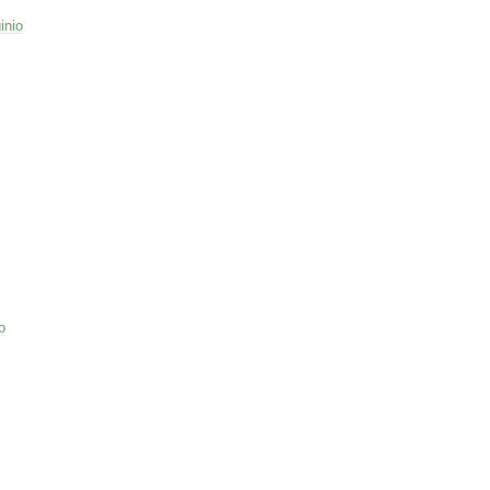
inio
o