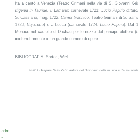
Italia cantò a Venezia (Teatro Grimani nella via di S. Giovanni Gr
Ifigenia in Tauride
,
Il Lamano
; carnevale 1721:
Lucio Papirio dittato
S. Cassiano, mag. 1722:
L'amor tirannico
; Teatro Grimani di S. Samu
1723;
Bajazette
) e a Lucca (carnevale 1724:
Lucio Papirio
). Dal 
Monaco nel castello di Dachau per le nozze del principe elettore (
D
ininterrottamente in un grande numero di opere.
BIBLIOGRAFIA: Sartori; Wiel.
©2011 Gaspare Nello Vetro autore del Dizionario della musica e dei musicis
sandro
io