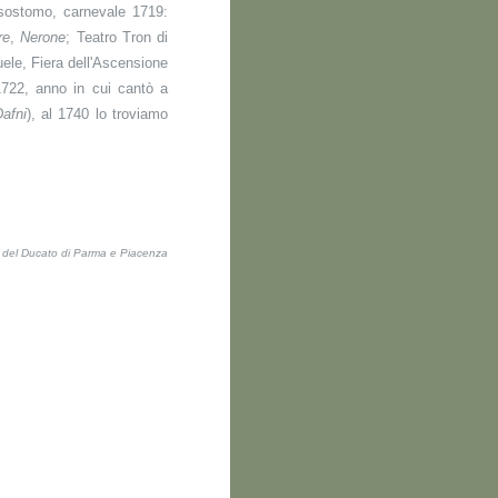
isostomo, carnevale 1719:
re
,
Nerone
; Teatro Tron di
ele, Fiera dell'Ascensione
1722, anno in cui cantò a
afni
), al 1740 lo troviamo
ti del Ducato di Parma e Piacenza