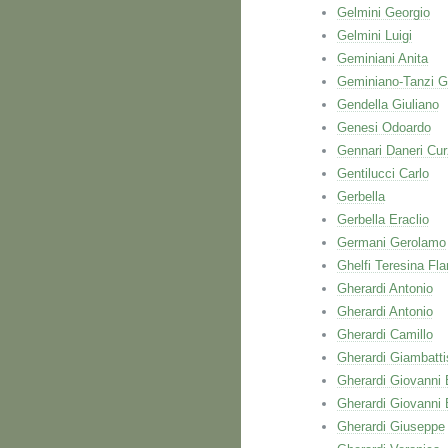
Gelmini Georgio
Gelmini Luigi
Geminiani Anita
Geminiano-Tanzi G
Gendella Giuliano
Genesi Odoardo
Gennari Daneri Cur
Gentilucci Carlo
Gerbella
Gerbella Eraclio
Germani Gerolamo
Ghelfi Teresina Fla
Gherardi Antonio
Gherardi Antonio
Gherardi Camillo
Gherardi Giambatti
Gherardi Giovanni 
Gherardi Giovanni 
Gherardi Giuseppe