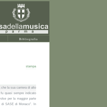
Bibliografia
stampa
 che la sua carriera di alto
ti fu quasi sempre indicato
volse per la maggior parte
ra di SASE di Monaco". In