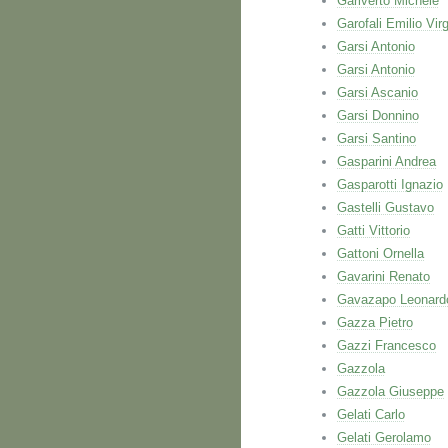
Gariverto Michele
Garofali Emilio Virg
Garsi Antonio
Garsi Antonio
Garsi Ascanio
Garsi Donnino
Garsi Santino
Gasparini Andrea
Gasparotti Ignazio
Gastelli Gustavo
Gatti Vittorio
Gattoni Ornella
Gavarini Renato
Gavazapo Leonard
Gazza Pietro
Gazzi Francesco
Gazzola
Gazzola Giuseppe
Gelati Carlo
Gelati Gerolamo