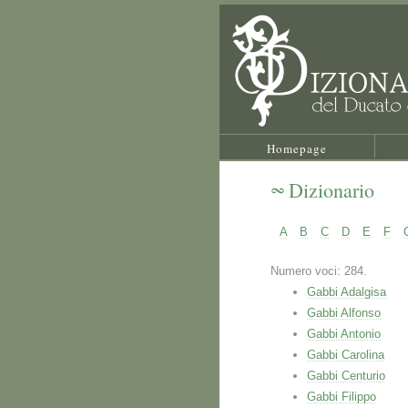
Homepage
Dizionario
A
B
C
D
E
F
Numero voci: 284.
Gabbi Adalgisa
Gabbi Alfonso
Gabbi Antonio
Gabbi Carolina
Gabbi Centurio
Gabbi Filippo