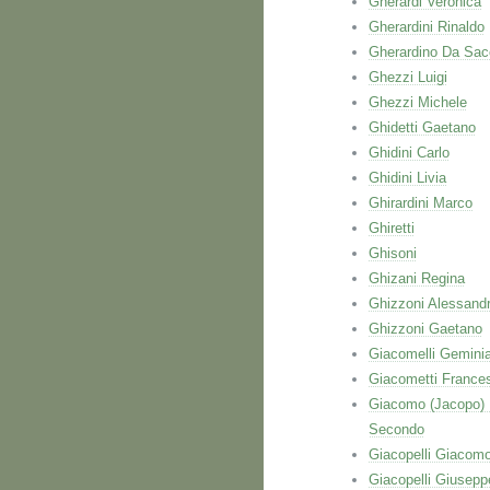
Gherardi Veronica
Gherardini Rinaldo
Gherardino Da Sac
Ghezzi Luigi
Ghezzi Michele
Ghidetti Gaetano
Ghidini Carlo
Ghidini Livia
Ghirardini Marco
Ghiretti
Ghisoni
Ghizani Regina
Ghizzoni Alessand
Ghizzoni Gaetano
Giacomelli Gemini
Giacometti France
Giacomo (Jacopo)
Secondo
Giacopelli Giacom
Giacopelli Giusepp