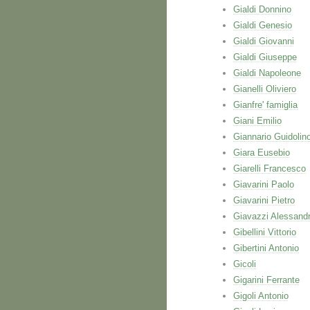
Gialdi Donnino
Gialdi Genesio
Gialdi Giovanni
Gialdi Giuseppe
Gialdi Napoleone
Gianelli Oliviero
Gianfre' famiglia
Giani Emilio
Giannario Guidolin
Giara Eusebio
Giarelli Francesco
Giavarini Paolo
Giavarini Pietro
Giavazzi Alessand
Gibellini Vittorio
Gibertini Antonio
Gicoli
Gigarini Ferrante
Gigoli Antonio