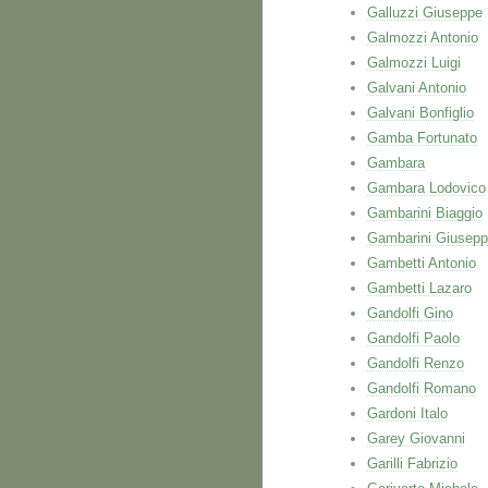
Galluzzi Giuseppe
Galmozzi Antonio
Galmozzi Luigi
Galvani Antonio
Galvani Bonfiglio
Gamba Fortunato
Gambara
Gambara Lodovico
Gambarini Biaggio
Gambarini Giusep
Gambetti Antonio
Gambetti Lazaro
Gandolfi Gino
Gandolfi Paolo
Gandolfi Renzo
Gandolfi Romano
Gardoni Italo
Garey Giovanni
Garilli Fabrizio