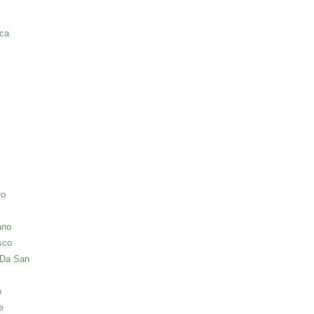
ca
ro
ano
sco
 Da San
o
e