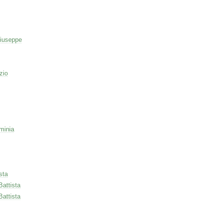
iuseppe
zio
minia
sta
Battista
Battista