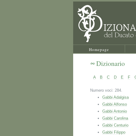
Homepage
Dizionario
A
B
C
D
E
F
Numero voci: 284.
Gabbi Adalgisa
Gabbi Alfonso
Gabbi Antonio
Gabbi Carolina
Gabbi Centurio
Gabbi Filippo