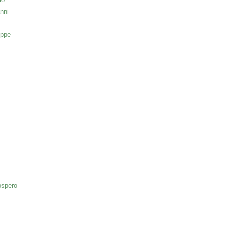
nni
eppe
ospero