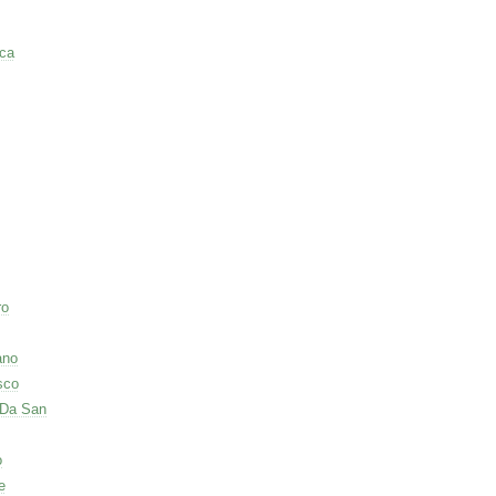
ca
ro
ano
sco
 Da San
o
e