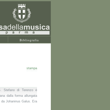
Bibliografia
stampa
S. Stefano di Terenzo è
na dalla forma allungata
a da Johaninus Galus. Era