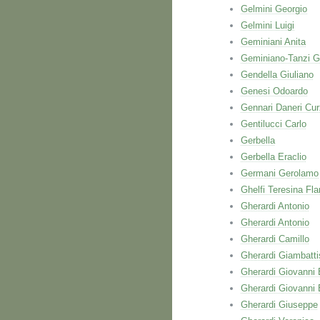
Gelmini Georgio
Gelmini Luigi
Geminiani Anita
Geminiano-Tanzi G
Gendella Giuliano
Genesi Odoardo
Gennari Daneri Cur
Gentilucci Carlo
Gerbella
Gerbella Eraclio
Germani Gerolamo
Ghelfi Teresina Fla
Gherardi Antonio
Gherardi Antonio
Gherardi Camillo
Gherardi Giambatti
Gherardi Giovanni 
Gherardi Giovanni 
Gherardi Giuseppe