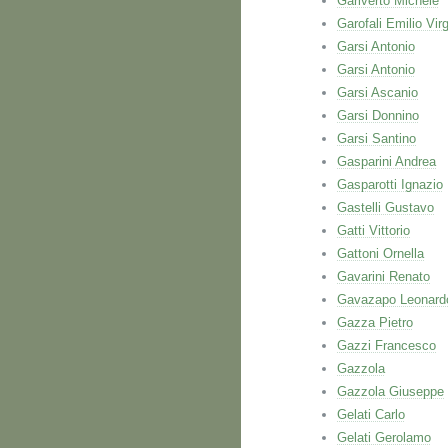
Gariverto Michele
Garofali Emilio Virg
Garsi Antonio
Garsi Antonio
Garsi Ascanio
Garsi Donnino
Garsi Santino
Gasparini Andrea
Gasparotti Ignazio
Gastelli Gustavo
Gatti Vittorio
Gattoni Ornella
Gavarini Renato
Gavazapo Leonard
Gazza Pietro
Gazzi Francesco
Gazzola
Gazzola Giuseppe
Gelati Carlo
Gelati Gerolamo