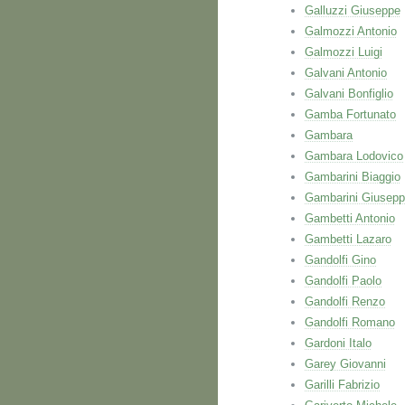
Galluzzi Giuseppe
Galmozzi Antonio
Galmozzi Luigi
Galvani Antonio
Galvani Bonfiglio
Gamba Fortunato
Gambara
Gambara Lodovico
Gambarini Biaggio
Gambarini Giusep
Gambetti Antonio
Gambetti Lazaro
Gandolfi Gino
Gandolfi Paolo
Gandolfi Renzo
Gandolfi Romano
Gardoni Italo
Garey Giovanni
Garilli Fabrizio