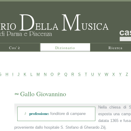
Cos' è
Dizionario
Ricerca
G
H
I
J
K
L
M
N
O
P
Q
R
S
T
U
V
W
X
Y
Z
Gallo Giovannino
Nella chiesa di 
professione:
fonditore di campane
esposta una campa
datata 1365 e fus
proveniente dallo hospitale S. Stefano di Gherardo Zilj.