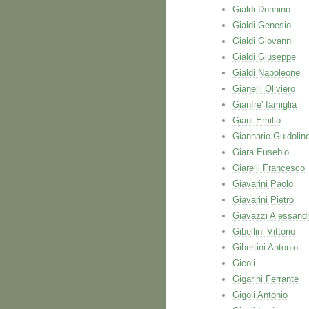
Gialdi Donnino
Gialdi Genesio
Gialdi Giovanni
Gialdi Giuseppe
Gialdi Napoleone
Gianelli Oliviero
Gianfre' famiglia
Giani Emilio
Giannario Guidolin
Giara Eusebio
Giarelli Francesco
Giavarini Paolo
Giavarini Pietro
Giavazzi Alessand
Gibellini Vittorio
Gibertini Antonio
Gicoli
Gigarini Ferrante
Gigoli Antonio