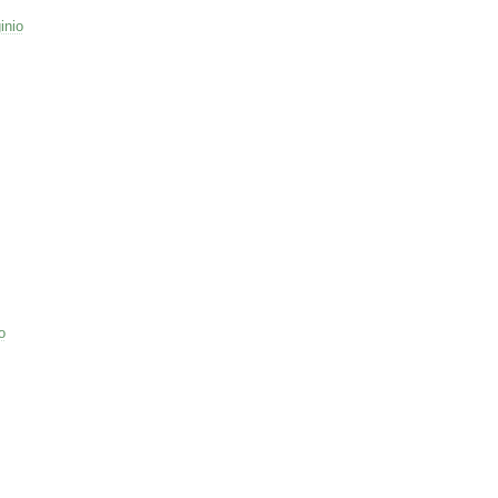
inio
o