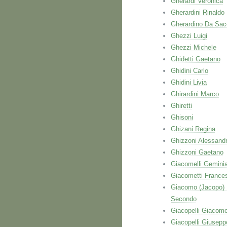
Gherardi Veronica
Gherardini Rinaldo
Gherardino Da Sac
Ghezzi Luigi
Ghezzi Michele
Ghidetti Gaetano
Ghidini Carlo
Ghidini Livia
Ghirardini Marco
Ghiretti
Ghisoni
Ghizani Regina
Ghizzoni Alessand
Ghizzoni Gaetano
Giacomelli Gemini
Giacometti France
Giacomo (Jacopo)
Secondo
Giacopelli Giacom
Giacopelli Giusepp