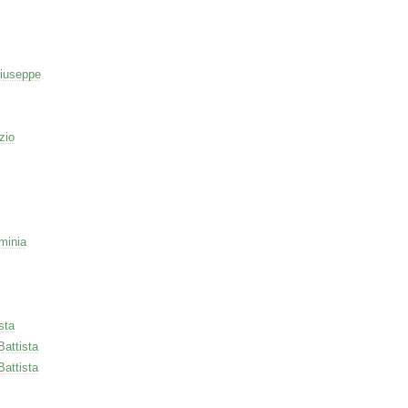
iuseppe
zio
minia
sta
Battista
Battista