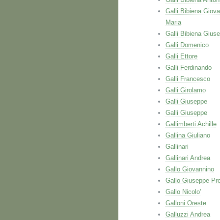
Galli Bibiena Giova
Maria
Galli Bibiena Gius
Galli Domenico
Galli Ettore
Galli Ferdinando
Galli Francesco
Galli Girolamo
Galli Giuseppe
Galli Giuseppe
Gallimberti Achille
Gallina Giuliano
Gallinari
Gallinari Andrea
Gallo Giovannino
Gallo Giuseppe Pr
Gallo Nicolo'
Galloni Oreste
Galluzzi Andrea