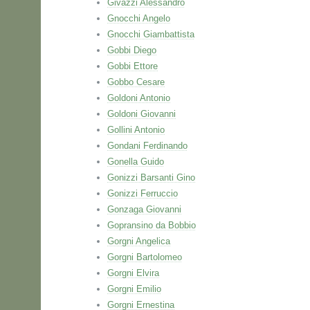
Givazzi Alessandro
Gnocchi Angelo
Gnocchi Giambattista
Gobbi Diego
Gobbi Ettore
Gobbo Cesare
Goldoni Antonio
Goldoni Giovanni
Gollini Antonio
Gondani Ferdinando
Gonella Guido
Gonizzi Barsanti Gino
Gonizzi Ferruccio
Gonzaga Giovanni
Gopransino da Bobbio
Gorgni Angelica
Gorgni Bartolomeo
Gorgni Elvira
Gorgni Emilio
Gorgni Ernestina