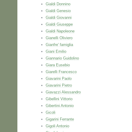
Gialdi Donnino
Gialdi Genesio
Gialdi Giovanni
Gialdi Giuseppe
Gialdi Napoleone
Gianelli Oliviero
Gianfre' famiglia
Giani Emilio
Giannario Guidolino
Giara Eusebio
Giarelli Francesco
Giavarini Paolo
Giavarini Pietro
Giavazzi Alessandro
Gibellini Vittorio
Gibertini Antonio
Gicoli
Gigarini Ferrante
Gigoli Antonio