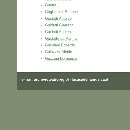
Guerra L.
Guglielmini SImone
Guidetti Antonio
Guidetti Gaetano
Guidotti Andrea
Guidotto da Parma
Guindani Edoardo
Gulazzini Alcide
Guzzoni Domenico
e-mail:
archivioteatroregio@lacasadellamusica.it