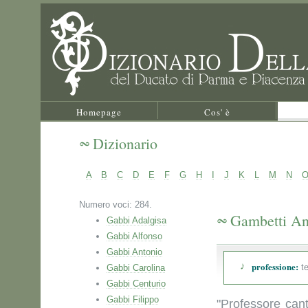
Homepage
Cos' è
Dizionario
A
B
C
D
E
F
G
H
I
J
K
L
M
N
Numero voci: 284.
Gambetti An
Gabbi Adalgisa
Gabbi Alfonso
Gabbi Antonio
professione:
te
Gabbi Carolina
Gabbi Centurio
Gabbi Filippo
"Professore can