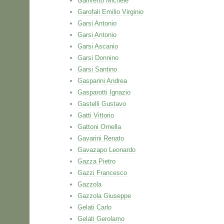
Gariverto Michele
Garofali Emilio Virginio
Garsi Antonio
Garsi Antonio
Garsi Ascanio
Garsi Donnino
Garsi Santino
Gasparini Andrea
Gasparotti Ignazio
Gastelli Gustavo
Gatti Vittorio
Gattoni Ornella
Gavarini Renato
Gavazapo Leonardo
Gazza Pietro
Gazzi Francesco
Gazzola
Gazzola Giuseppe
Gelati Carlo
Gelati Gerolamo