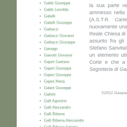
Gabbi Giuseppe
la sua parte ne
Gabbi Leonilda
ammesso nella d
Gabelli
(A.S.T.R.
Carte
Gabelli Giuseppe
nuovamente una 
Gaibazzi
Reale Chiesa di 
Gaibazzi Giovanni
assunto fra gli 
Gaibazzi Giuseppe
Stefano Sanvita
Gainago
un elemento uti
Gainotti Giovanni
Corte e che a P
Gajani Gaetano
Gajani Giuseppa
Segreteria di Ga
Gajani Giuseppe
Gajani Maria
Galani Giuseppe
©2011 Gaspare 
Galletti
Galli Agostino
Galli Alessandro
Galli Bibiena
Galli Bibiena Alessandro
Galli Bibiena Antonio