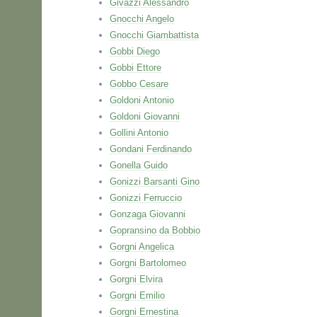
Givazzi Alessandro
Gnocchi Angelo
Gnocchi Giambattista
Gobbi Diego
Gobbi Ettore
Gobbo Cesare
Goldoni Antonio
Goldoni Giovanni
Gollini Antonio
Gondani Ferdinando
Gonella Guido
Gonizzi Barsanti Gino
Gonizzi Ferruccio
Gonzaga Giovanni
Gopransino da Bobbio
Gorgni Angelica
Gorgni Bartolomeo
Gorgni Elvira
Gorgni Emilio
Gorgni Ernestina