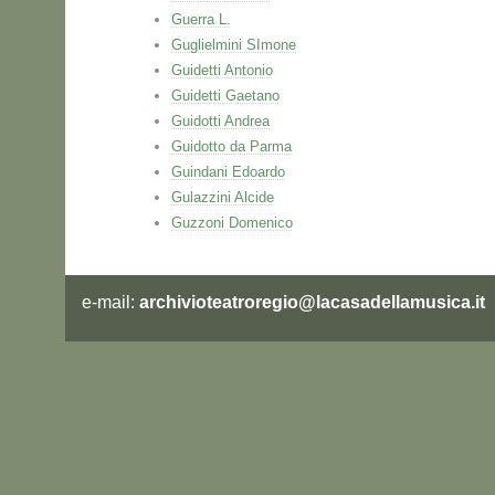
Guerra L.
Guglielmini SImone
Guidetti Antonio
Guidetti Gaetano
Guidotti Andrea
Guidotto da Parma
Guindani Edoardo
Gulazzini Alcide
Guzzoni Domenico
e-mail:
archivioteatroregio@lacasadellamusica.it