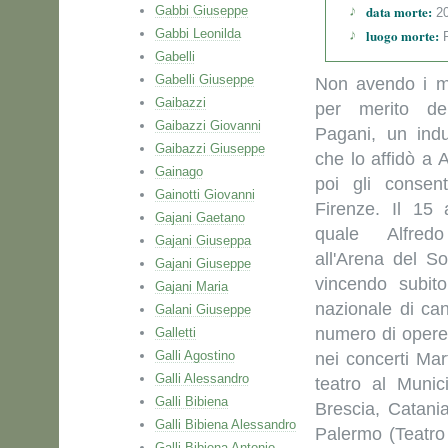
data morte:
Gabbi Giuseppe
20
Gabbi Leonilda
luogo morte:
P
Gabelli
Gabelli Giuseppe
Non avendo i me
Gaibazzi
per merito d
Gaibazzi Giovanni
Pagani, un indu
Gaibazzi Giuseppe
che lo affidò a A
Gainago
poi gli consen
Gainotti Giovanni
Firenze. Il 15
Gajani Gaetano
quale Alfre
Gajani Giuseppa
all'Arena del S
Gajani Giuseppe
vincendo subit
Gajani Maria
nazionale di ca
Galani Giuseppe
numero di opere
Galletti
Galli Agostino
nei concerti Mar
Galli Alessandro
teatro al Munic
Galli Bibiena
Brescia, Catani
Galli Bibiena Alessandro
Palermo (Teatro
Galli Bibiena Antonio