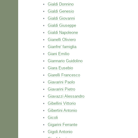
Gialdi Donnino
Gialdi Genesio
Gialdi Giovanni
Gialdi Giuseppe
Gialdi Napoleone
Gianelli Oliviero
Gianfre' famiglia
Giani Emilio
Giannario Guidolino
Giara Eusebio
Giarelli Francesco
Giavarini Paolo
Giavarini Pietro
Giavazzi Alessandro
Gibellini Vittorio
Gibertini Antonio
Gicoli
Gigarini Ferrante
Gigoli Antonio