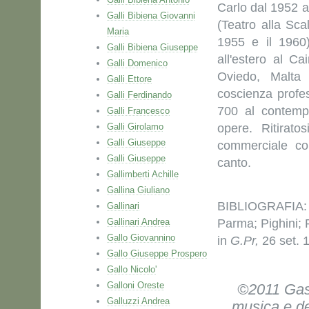
Carlo dal 1952 a
Galli Bibiena Giovanni
(Teatro alla Sca
Maria
1955 e il 1960
Galli Bibiena Giuseppe
all'estero al Ca
Galli Domenico
Oviedo, Malta
Galli Ettore
coscienza profe
Galli Ferdinando
700 al contemp
Galli Francesco
Galli Girolamo
opere. Ritirato
Galli Giuseppe
commerciale co
Galli Giuseppe
canto.
Gallimberti Achille
Gallina Giuliano
BIBLIOGRAFIA: 
Gallinari
Gallinari Andrea
Parma; Pighini; 
Gallo Giovannino
in
G.Pr,
26 set. 
Gallo Giuseppe Prospero
Gallo Nicolo'
Galloni Oreste
©2011 Gasp
Galluzzi Andrea
musica e de