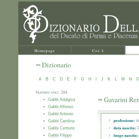
Homepage
Cos' è
Dizionario
A
B
C
D
E
F
G
H
I
J
K
L
M
N
Numero voci: 284.
Gavarini Re
Gabbi Adalgisa
Gabbi Alfonso
Gabbi Antonio
professione:
te
Gabbi Carolina
data nascita:
Gabbi Centurio
0
luogo nascita:
Gabbi Filippo