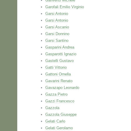
Gariverto Michele
Garofali Emilio Virginio
Garsi Antonio
Garsi Antonio
Garsi Ascanio
Garsi Donnino
Garsi Santino
Gasparini Andrea
Gasparotti Ignazio
Gastelli Gustavo
Gatti Vittorio
Gattoni Ornella
Gavarini Renato
Gavazapo Leonardo
Gazza Pietro
Gazzi Francesco
Gazzola
Gazzola Giuseppe
Gelati Carlo
Gelati Gerolamo