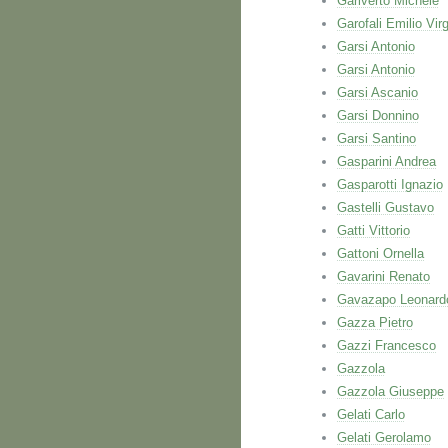
Gariverto Michele
Garofali Emilio Virg
Garsi Antonio
Garsi Antonio
Garsi Ascanio
Garsi Donnino
Garsi Santino
Gasparini Andrea
Gasparotti Ignazio
Gastelli Gustavo
Gatti Vittorio
Gattoni Ornella
Gavarini Renato
Gavazapo Leonard
Gazza Pietro
Gazzi Francesco
Gazzola
Gazzola Giuseppe
Gelati Carlo
Gelati Gerolamo