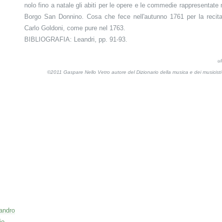
nolo fino a natale gli abiti per le opere e le commedie rappresentate 
Borgo San Donnino. Cosa che fece nell'autunno 1761 per la reci
Carlo Goldoni, come pure nel 1763.
BIBLIOGRAFIA: Leandri, pp. 91-93.
u
©2011 Gaspare Nello Vetro autore del Dizionario della musica e dei musicis
sandro
io