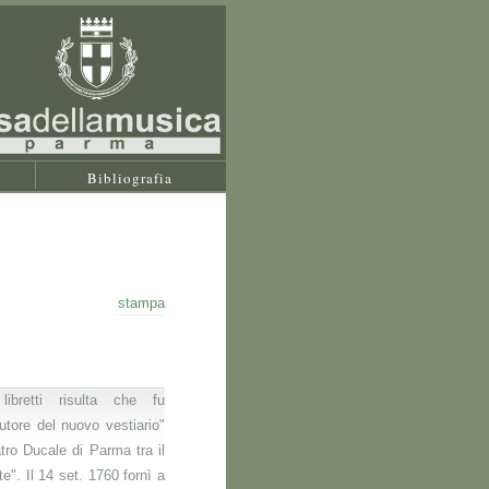
Bibliografia
stampa
libretti risulta che fu
utore del nuovo vestiario"
tro Ducale di Parma tra il
e". Il 14 set. 1760 fornì a