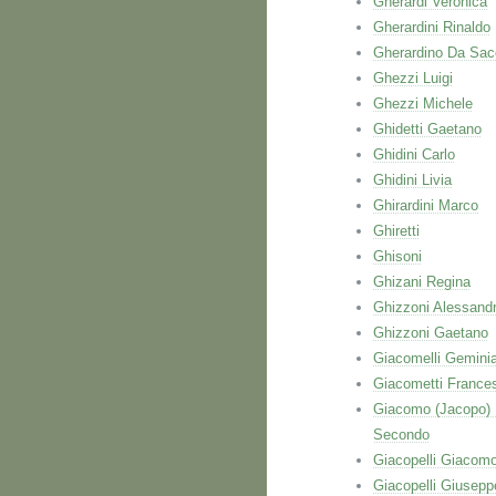
Gherardi Veronica
Gherardini Rinaldo
Gherardino Da Sac
Ghezzi Luigi
Ghezzi Michele
Ghidetti Gaetano
Ghidini Carlo
Ghidini Livia
Ghirardini Marco
Ghiretti
Ghisoni
Ghizani Regina
Ghizzoni Alessand
Ghizzoni Gaetano
Giacomelli Gemini
Giacometti France
Giacomo (Jacopo)
Secondo
Giacopelli Giacom
Giacopelli Giusepp