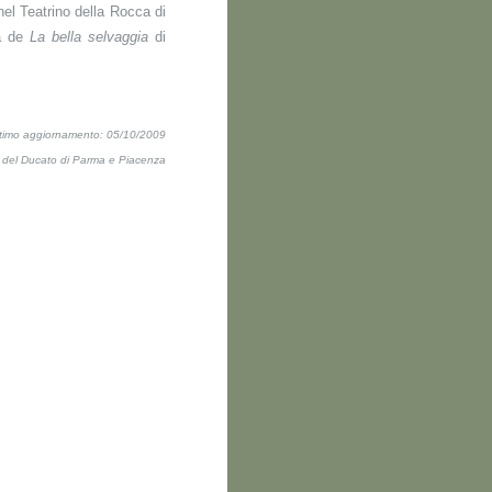
nel Teatrino della Rocca di
ta de
La bella selvaggia
di
ltimo aggiornamento: 05/10/2009
ti del Ducato di Parma e Piacenza