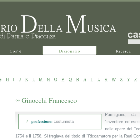
Cos' è
Dizionario
Ricerca
G
H
I
J
K
L
M
N
O
P
Q
R
S
T
U
V
W
X
Y
Z
Ginocchi Francesco
Parmigiano, dai 
professione:
costumista
"inventore ed esec
nelle opere del Tea
1754 e il 1758. Si fregiava del titolo di "Riccamatore per la Real Cort