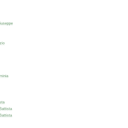
iuseppe
zio
minia
sta
Battista
Battista