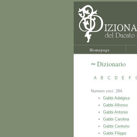
Homepage
Dizionario
A
B
C
D
E
F
Numero voci: 284.
Gabbi Adalgisa
Gabbi Alfonso
Gabbi Antonio
Gabbi Carolina
Gabbi Centurio
Gabbi Filippo