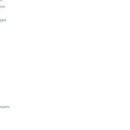
nni
eppe
ospero