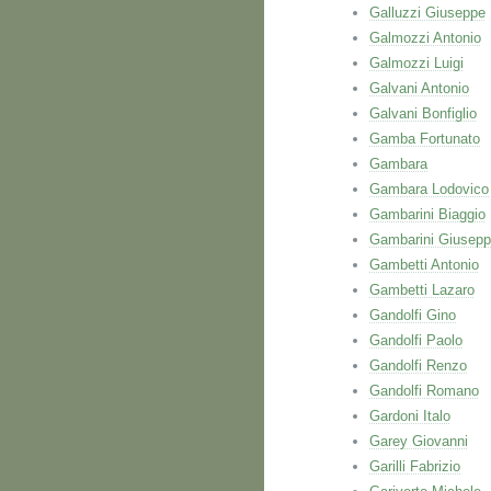
Galluzzi Giuseppe
Galmozzi Antonio
Galmozzi Luigi
Galvani Antonio
Galvani Bonfiglio
Gamba Fortunato
Gambara
Gambara Lodovico
Gambarini Biaggio
Gambarini Giusep
Gambetti Antonio
Gambetti Lazaro
Gandolfi Gino
Gandolfi Paolo
Gandolfi Renzo
Gandolfi Romano
Gardoni Italo
Garey Giovanni
Garilli Fabrizio