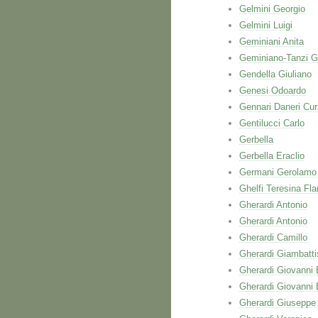
Gelmini Georgio
Gelmini Luigi
Geminiani Anita
Geminiano-Tanzi G
Gendella Giuliano
Genesi Odoardo
Gennari Daneri Cur
Gentilucci Carlo
Gerbella
Gerbella Eraclio
Germani Gerolamo
Ghelfi Teresina Fla
Gherardi Antonio
Gherardi Antonio
Gherardi Camillo
Gherardi Giambatti
Gherardi Giovanni 
Gherardi Giovanni 
Gherardi Giuseppe