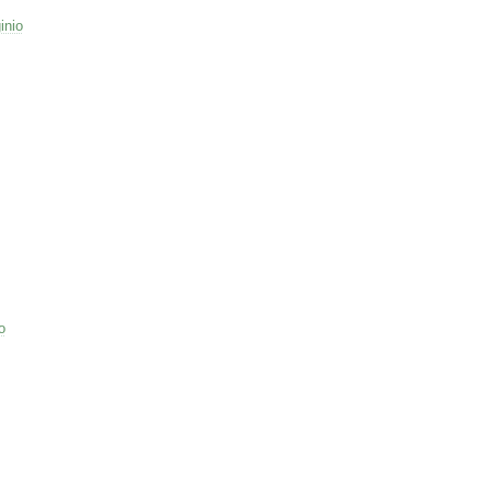
inio
o