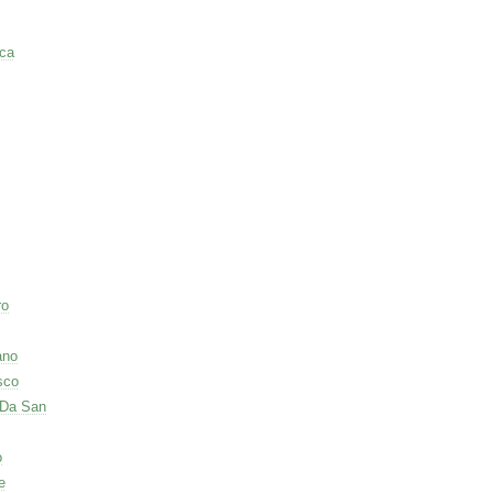
ca
ro
ano
sco
 Da San
o
e