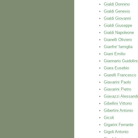
Gialdi Donnino
Gialdi Genesio
Gialdi Giovanni
Gialdi Giuseppe
Gialdi Napoleone
Gianelli Oliviero
Gianfre' famiglia
Giani Emilio
Giannario Guidolin
Giara Eusebio
Giarelli Francesco
Giavarini Paolo
Giavarini Pietro
Giavazzi Alessand
Gibellini Vittorio
Gibertini Antonio
Gicoli
Gigarini Ferrante
Gigoli Antonio