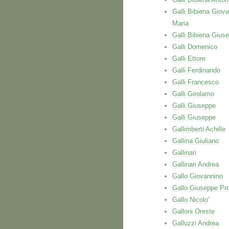
Galli Bibiena Giova
Maria
Galli Bibiena Gius
Galli Domenico
Galli Ettore
Galli Ferdinando
Galli Francesco
Galli Girolamo
Galli Giuseppe
Galli Giuseppe
Gallimberti Achille
Gallina Giuliano
Gallinari
Gallinari Andrea
Gallo Giovannino
Gallo Giuseppe Pr
Gallo Nicolo'
Galloni Oreste
Galluzzi Andrea