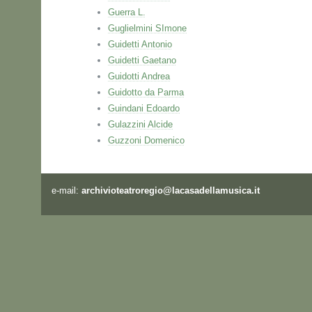
Guerra L.
Guglielmini SImone
Guidetti Antonio
Guidetti Gaetano
Guidotti Andrea
Guidotto da Parma
Guindani Edoardo
Gulazzini Alcide
Guzzoni Domenico
e-mail:
archivioteatroregio@lacasadellamusica.it