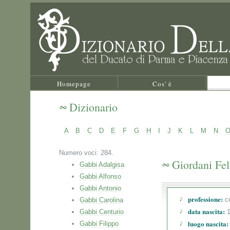
Homepage
Cos' è
Dizionario
A
B
C
D
E
F
G
H
I
J
K
L
M
N
Numero voci: 284.
Giordani Fel
Gabbi Adalgisa
Gabbi Alfonso
Gabbi Antonio
professione:
co
Gabbi Carolina
data nascita:
Gabbi Centurio
1
luogo nascita:
Gabbi Filippo