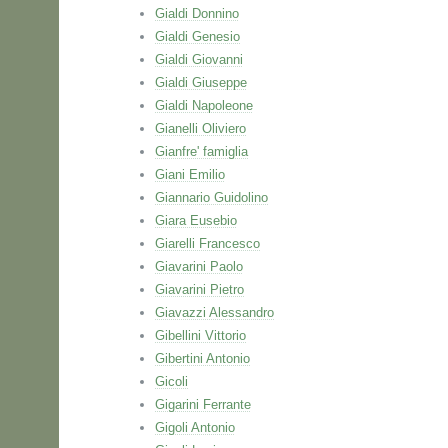
Gialdi Donnino
Gialdi Genesio
Gialdi Giovanni
Gialdi Giuseppe
Gialdi Napoleone
Gianelli Oliviero
Gianfre' famiglia
Giani Emilio
Giannario Guidolino
Giara Eusebio
Giarelli Francesco
Giavarini Paolo
Giavarini Pietro
Giavazzi Alessandro
Gibellini Vittorio
Gibertini Antonio
Gicoli
Gigarini Ferrante
Gigoli Antonio