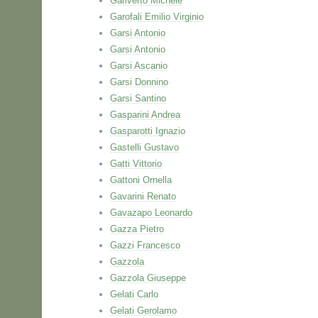
Gariverto Michele
Garofali Emilio Virginio
Garsi Antonio
Garsi Antonio
Garsi Ascanio
Garsi Donnino
Garsi Santino
Gasparini Andrea
Gasparotti Ignazio
Gastelli Gustavo
Gatti Vittorio
Gattoni Ornella
Gavarini Renato
Gavazapo Leonardo
Gazza Pietro
Gazzi Francesco
Gazzola
Gazzola Giuseppe
Gelati Carlo
Gelati Gerolamo