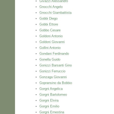
Givazzi Alessandro
Gnocchi Angelo
Gnocchi Giambattista
Gobbi Diego
Gobbi Ettore
Gobbo Cesare
Goldoni Antonio
Goldoni Giovanni
Gollini Antonio
Gondani Ferdinando
Gonella Guido
Gonizzi Barsanti Gino
Gonizzi Ferruccio
Gonzaga Giovanni
Gopransino da Bobbio
Gorgni Angelica
Gorgni Bartolomeo
Gorgni Elvira
Gorgni Emilio
Gorgni Ernestina