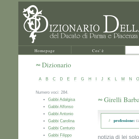
Homepage
Cos' è
Dizionario
A
B
C
D
E
F
G
H
I
J
K
L
M
N
Numero voci: 284.
Girelli Barb
Gabbi Adalgisa
Gabbi Alfonso
Gabbi Antonio
professione:
ca
Gabbi Carolina
Gabbi Centurio
Gabbi Filippo
notizia di lei sol