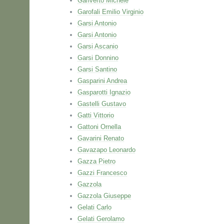
Gariverto Michele
Garofali Emilio Virginio
Garsi Antonio
Garsi Antonio
Garsi Ascanio
Garsi Donnino
Garsi Santino
Gasparini Andrea
Gasparotti Ignazio
Gastelli Gustavo
Gatti Vittorio
Gattoni Ornella
Gavarini Renato
Gavazapo Leonardo
Gazza Pietro
Gazzi Francesco
Gazzola
Gazzola Giuseppe
Gelati Carlo
Gelati Gerolamo