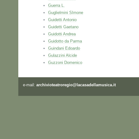
Guerra L.
Guglielmini SImone
Guidetti Antonio
Guidetti Gaetano
Guidotti Andrea
Guidotto da Parma
Guindani Edoardo
Gulazzini Alcide
Guzzoni Domenico
e-mail:
archivioteatroregio@lacasadellamusica.it