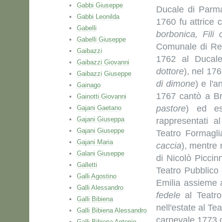
Gabbi Giuseppe
Ducale di Parm
Gabbi Leonilda
1760 fu attrice 
Gabelli
borbonica, Fili c
Gabelli Giuseppe
Comunale di Reg
Gaibazzi
1762 al Ducal
Gaibazzi Giovanni
dottore
), nel 17
Gaibazzi Giuseppe
di dimone
) e l'
Gainago
1767 cantò a Br
Gainotti Giovanni
pastore
) ed es
Gajani Gaetano
Gajani Giuseppa
rappresentati a
Gajani Giuseppe
Teatro Formagli
Gajani Maria
caccia
), mentre 
Galani Giuseppe
di Nicolò Piccin
Galletti
Teatro Pubblico 
Galli Agostino
Emilia assieme
Galli Alessandro
fedele
al Teatro
Galli Bibiena
nell'estate al Te
Galli Bibiena Alessandro
carnevale 1773 ca
Galli Bibiena Antonio