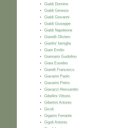
Gialdi Donnino
Gialdi Genesio
Gialdi Giovanni
Gialdi Giuseppe
Gialdi Napoleone
Gianelli Oliviero
Gianfre' famiglia
Giani Emilio
Giannario Guidolino
Giara Eusebio
Giarelli Francesco
Giavarini Paolo
Giavarini Pietro
Giavazzi Alessandro
Gibellini Vittorio
Gibertini Antonio
Gicoli
Gigarini Ferrante
Gigoli Antonio