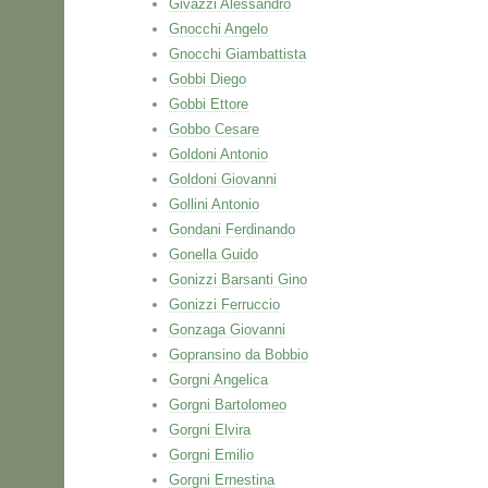
Givazzi Alessandro
Gnocchi Angelo
Gnocchi Giambattista
Gobbi Diego
Gobbi Ettore
Gobbo Cesare
Goldoni Antonio
Goldoni Giovanni
Gollini Antonio
Gondani Ferdinando
Gonella Guido
Gonizzi Barsanti Gino
Gonizzi Ferruccio
Gonzaga Giovanni
Gopransino da Bobbio
Gorgni Angelica
Gorgni Bartolomeo
Gorgni Elvira
Gorgni Emilio
Gorgni Ernestina