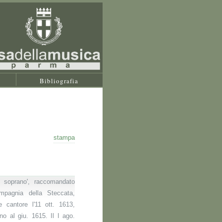
Bibliografia
stampa
o soprano', raccomandato
mpagnia della Steccata,
 cantore l'11 ott. 1613,
no al giu. 1615. Il I ago.