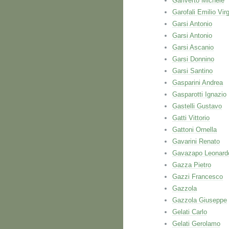
Gariverto Michele
Garofali Emilio Virg
Garsi Antonio
Garsi Antonio
Garsi Ascanio
Garsi Donnino
Garsi Santino
Gasparini Andrea
Gasparotti Ignazio
Gastelli Gustavo
Gatti Vittorio
Gattoni Ornella
Gavarini Renato
Gavazapo Leonard
Gazza Pietro
Gazzi Francesco
Gazzola
Gazzola Giuseppe
Gelati Carlo
Gelati Gerolamo