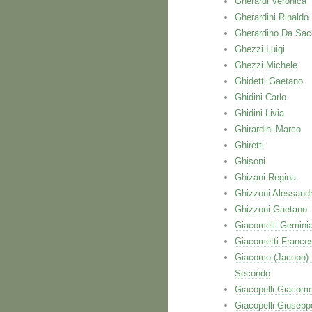
Gherardi Veronica
Gherardini Rinaldo
Gherardino Da Sac
Ghezzi Luigi
Ghezzi Michele
Ghidetti Gaetano
Ghidini Carlo
Ghidini Livia
Ghirardini Marco
Ghiretti
Ghisoni
Ghizani Regina
Ghizzoni Alessand
Ghizzoni Gaetano
Giacomelli Gemini
Giacometti France
Giacomo (Jacopo)
Secondo
Giacopelli Giacom
Giacopelli Giusepp