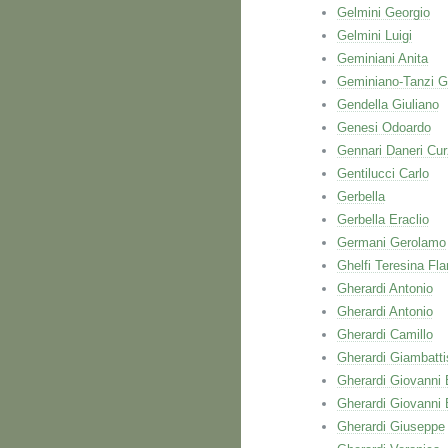
Gelmini Georgio
Gelmini Luigi
Geminiani Anita
Geminiano-Tanzi G
Gendella Giuliano
Genesi Odoardo
Gennari Daneri Cur
Gentilucci Carlo
Gerbella
Gerbella Eraclio
Germani Gerolamo
Ghelfi Teresina Fla
Gherardi Antonio
Gherardi Antonio
Gherardi Camillo
Gherardi Giambatti
Gherardi Giovanni 
Gherardi Giovanni 
Gherardi Giuseppe