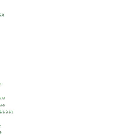
ca
ro
ano
sco
 Da San
o
e