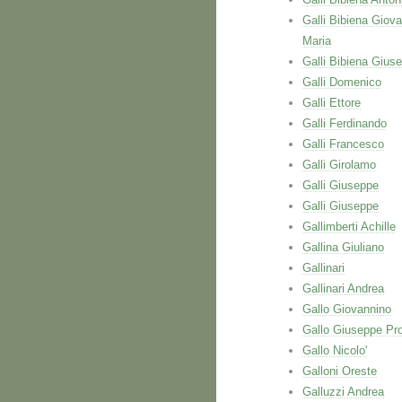
Galli Bibiena Giova
Maria
Galli Bibiena Gius
Galli Domenico
Galli Ettore
Galli Ferdinando
Galli Francesco
Galli Girolamo
Galli Giuseppe
Galli Giuseppe
Gallimberti Achille
Gallina Giuliano
Gallinari
Gallinari Andrea
Gallo Giovannino
Gallo Giuseppe Pr
Gallo Nicolo'
Galloni Oreste
Galluzzi Andrea