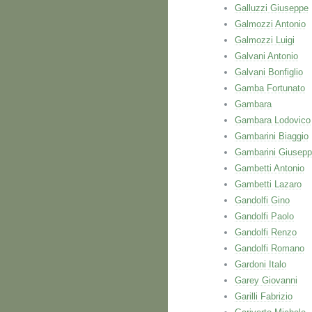
Galluzzi Giuseppe
Galmozzi Antonio
Galmozzi Luigi
Galvani Antonio
Galvani Bonfiglio
Gamba Fortunato
Gambara
Gambara Lodovico
Gambarini Biaggio
Gambarini Giusep
Gambetti Antonio
Gambetti Lazaro
Gandolfi Gino
Gandolfi Paolo
Gandolfi Renzo
Gandolfi Romano
Gardoni Italo
Garey Giovanni
Garilli Fabrizio