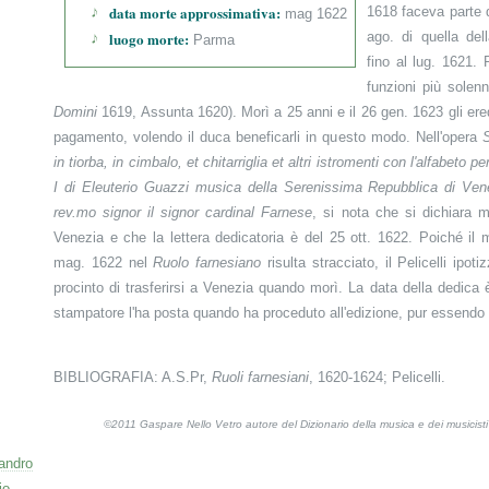
data morte approssimativa:
1618 faceva parte d
mag 1622
luogo morte:
ago. di quella de
Parma
fino al lug. 1621.
funzioni più solenn
Domini
1619, Assunta 1620). Morì a 25 anni e il 26 gen. 1623 gli ere
pagamento, volendo il duca beneficarli in questo modo. Nell'opera
S
in tiorba, in cimbalo, et chitarriglia et altri istromenti con l'alfabeto pe
I di Eleuterio Guazzi musica della Serenissima Repubblica di Venetia
rev.mo signor il signor cardinal
Farnese
, si nota che si dichiara 
Venezia e che la lettera dedicatoria è del 25 ott. 1622. Poiché il
mag. 1622 nel
Ruolo farnesiano
risulta stracciato, il Pelicelli ipot
procinto di trasferirsi a Venezia quando morì. La data della dedica 
stampatore l'ha posta quando ha proceduto all'edizione, pur essendo 
BIBLIOGRAFIA: A.S.Pr,
Ruoli farnesiani
, 1620-1624; Pelicelli.
©2011 Gaspare Nello Vetro autore del Dizionario della musica e dei musicis
sandro
io