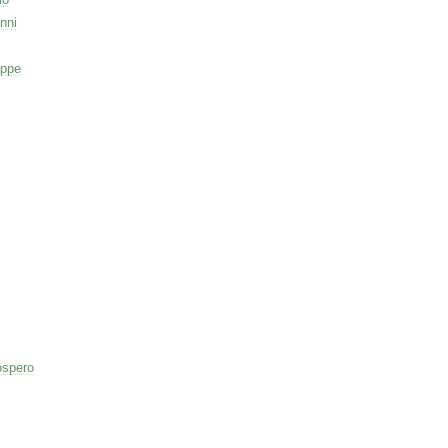
nni
eppe
ospero