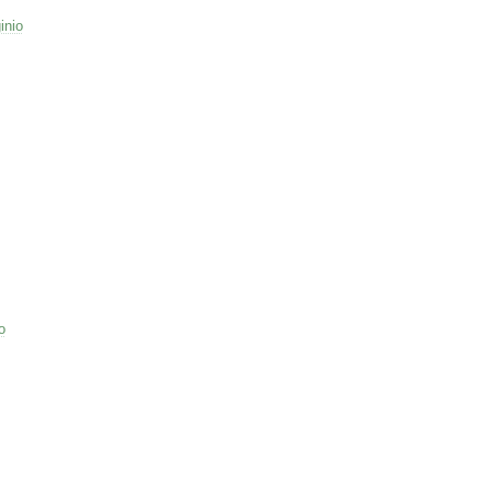
inio
o