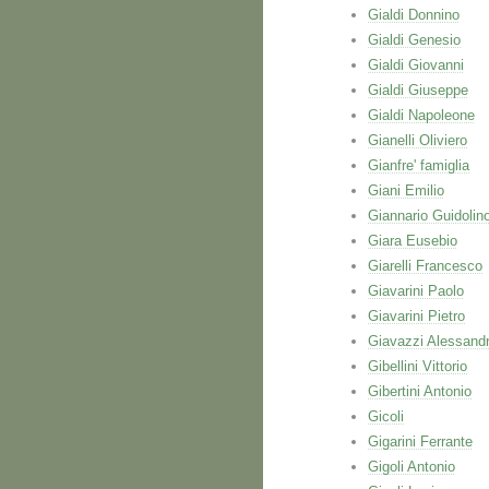
Gialdi Donnino
Gialdi Genesio
Gialdi Giovanni
Gialdi Giuseppe
Gialdi Napoleone
Gianelli Oliviero
Gianfre' famiglia
Giani Emilio
Giannario Guidolin
Giara Eusebio
Giarelli Francesco
Giavarini Paolo
Giavarini Pietro
Giavazzi Alessand
Gibellini Vittorio
Gibertini Antonio
Gicoli
Gigarini Ferrante
Gigoli Antonio