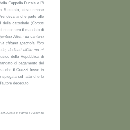
ella Cappella Ducale e l'8
lla Steccata, dove rimase
 Prendeva anche parte alle
i della cattedrale (
Corpus
di riscossero il mandato di
piritosi Affetti da cantarsi
r la chitarra spagnola, libro
, dedicati all'illtr.mo et
musico della Repubblica di
 mandato di pagamento del
izza che il Guazzi fosse in
è spiegata col fatto che lo
l'autore deceduto.
ti del Ducato di Parma e Piacenza