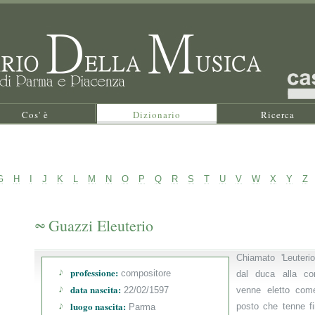
Cos' è
Dizionario
Ricerca
G
H
I
J
K
L
M
N
O
P
Q
R
S
T
U
V
W
X
Y
Z
Guazzi Eleuterio
Chiamato 'Leuteri
professione:
compositore
dal duca alla co
data nascita:
22/02/1597
venne eletto come
luogo nascita:
posto che tenne fi
Parma