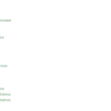
iuseppe
zio
minia
sta
Battista
Battista