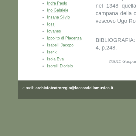
Indra Paolo
nel 1348 quell
Ino Gabriele
campana della c
Insana Silvio
vescovo Ugo Ros
Iossi
Iovanes
Ippolito di Piacenza
BIBLIOGRAFIA:
Isabelli Jacopo
4, p.248.
Iserik
Isola Eva
©2011 Gaspare 
Isorelli Diorisio
e-mail:
archivioteatroregio@lacasadellamusica.it