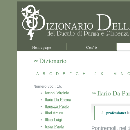
Homepage
Cos' è
Dizionario
A
B
C
D
E
F
G
H
I
J
K
L
M
N
Numero voci: 16.
Ilario Da Pa
Iattoni Virginio
Ilario Da Parma
Ilariuzzi Paolo
professione:
fo
Illari Arturo
Illica Luigi
India Paolo
Pontremoli, nel 