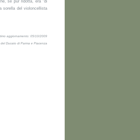
e, se pur ridotta, era "di
sorella del violoncellista
ltimo aggiornamento: 05/10/2009
ti del Ducato di Parma e Piacenza