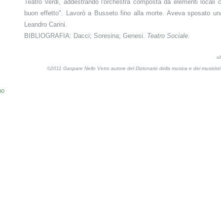
Teatro Verdi, addestrando l'orchestra composta da elementi locali ch
buon effetto". Lavorò a Busseto fino alla morte. Aveva sposato una 
Leandro Carini.
BIBLIOGRAFIA: Dacci; Soresina; Genesi.
Teatro Sociale
.
u
©2011 Gaspare Nello Vetro autore del Dizionario della musica e dei musicis
no