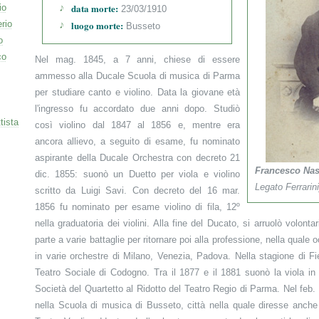
data morte:
io
23/03/1910
rio
luogo morte:
Busseto
o
co
Nel mag. 1845, a 7 anni, chiese di essere
ammesso alla Ducale Scuola di musica di Parma
per studiare canto e violino. Data la giovane età
l'ingresso fu accordato due anni dopo. Studiò
tista
così violino dal 1847 al 1856 e, mentre era
ancora allievo, a seguito di esame, fu nominato
aspirante della Ducale Orchestra con decreto 21
Francesco Nas
dic. 1855: suonò un Duetto per viola e violino
Legato Ferrarini
scritto da Luigi Savi. Con decreto del 16 mar.
1856 fu nominato per esame violino di fila, 12º
nella graduatoria dei violini. Alla fine del Ducato, si arruolò volontar
parte a varie battaglie per ritornare poi alla professione, nella quale
in varie orchestre di Milano, Venezia, Padova. Nella stagione di Fie
Teatro Sociale di Codogno. Tra il 1877 e il 1881 suonò la viola in
Società del Quartetto al Ridotto del Teatro Regio di Parma. Nel feb
nella Scuola di musica di Busseto, città nella quale diresse anche