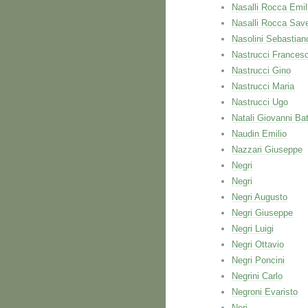
Nasalli Rocca Emil
Nasalli Rocca Save
Nasolini Sebastian
Nastrucci Frances
Nastrucci Gino
Nastrucci Maria
Nastrucci Ugo
Natali Giovanni Bat
Naudin Emilio
Nazzari Giuseppe
Negri
Negri
Negri Augusto
Negri Giuseppe
Negri Luigi
Negri Ottavio
Negri Poncini
Negrini Carlo
Negroni Evaristo
Neri