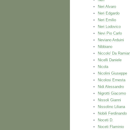
Neri Alvaro
Neri Edgardo
Neri Emilio
Neri Lodovico
Nevi Pio Carlo
Neviano Arduini
Nibbiano
Niccolo' Da Ramia
Nicelli Daniele
Nicola
Nicolini Giuseppe
Nicolosi Ernesta
Nidi Alessandro
Nigrotti Giacomo
Nissoli Gianni
Nissolino Liliana
Nobili Ferdinando
Noceti D.
Noceti Flaminio