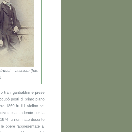
trucci
- violinista (foto
)
io tra i garibaldini e prese
 occupò posti di primo piano
ra 1869 fu il I violino nel
 diverse accademie per la
. 1874 fu nominato docente
 le opere rappresentate al