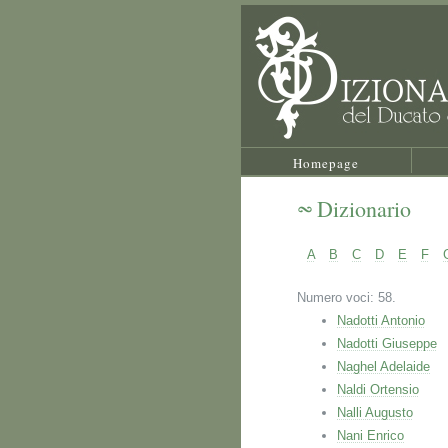
Homepage
Dizionario
A
B
C
D
E
F
Numero voci: 58.
Nadotti Antonio
Nadotti Giuseppe
Naghel Adelaide
Naldi Ortensio
Nalli Augusto
Nani Enrico