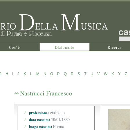
Cos' è
Dizionario
Ricerca
G
H
I
J
K
L
M
N
O
P
Q
R
S
T
U
V
W
X
Y
Z
Nastrucci Francesco
professione:
violinista
data nascita:
19/01/1839
luogo nascita:
Parma