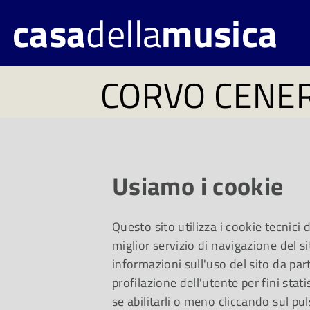
casa
della
musica
CORVO CENE
(Lat. Corvus cinis)
Usiamo i cookie
Questo sito utilizza i cookie tecnici
Proprio come la fe
miglior servizio di navigazione del si
informazioni sull'uso del sito da part
profilazione dell'utente per fini stati
Corvo cenerino rin
se abilitarli o meno cliccando sul pul