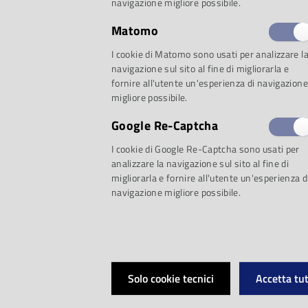
navigazione migliore possibile.
Lo stile di vita de
Matomo
I cookie di Matomo sono usati per analizzare l
seconda della stag
navigazione sul sito al fine di migliorarla e
fornire all'utente un'esperienza di navigazione
migliore possibile.
migratorie si com
Google Re-Captcha
acquatico, caccia
I cookie di Google Re-Captcha sono usati per
analizzare la navigazione sul sito al fine di
migliorarla e fornire all'utente un'esperienza d
appena raggiunge 
navigazione migliore possibile.
ricomincia a viver
terrestre.
Solo cookie tecnici
Accetta tut