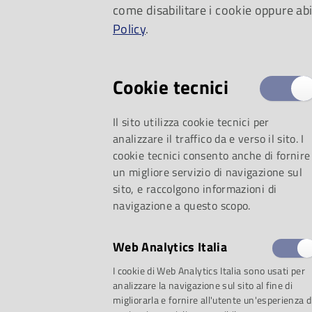
come disabilitare i cookie oppure abi
primavera. Tuttavi
Policy
.
cadenza annuale e
Cookie tecnici
sempre dello stess
Il sito utilizza cookie tecnici per
appariscente, non
analizzare il traffico da e verso il sito. I
cookie tecnici consento anche di fornire
un migliore servizio di navigazione sul
della fenice. Prese
sito, e raccolgono informazioni di
navigazione a questo scopo.
Francia meridionale
Web Analytics Italia
trascorre l’inverno 
I cookie di Web Analytics Italia sono usati per
analizzare la navigazione sul sito al fine di
Africa.
migliorarla e fornire all'utente un'esperienza d