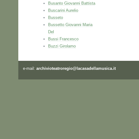
Busanto Giovanni Battista
Buscarini Aurelio
Busseto
Bussetto Giovanni Maria
Del
Bussi Francesco
Buzzi Girolamo
e-mail:
archivioteatroregio@lacasadellamusica.it