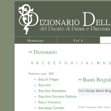
Homepage
Cos' è
Dizionario
A
B
C
D
E
F
G
H
I
J
K
L
M
N
Numero voci: 458.
Banti Brigid
Bacchi Filippo
Bacchini
Bacchini Benedetto
Vedi
Giorgi Banti Bri
Bacchini Giovanni Battista
Bacci Vincenzo
©2011 Gaspare Nello Vetro au
Bacialupi Cornelio