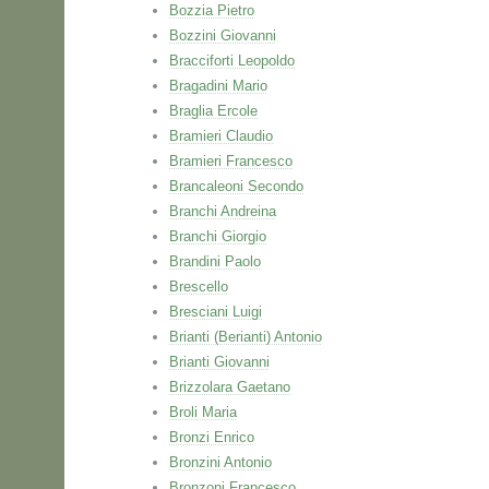
Bozzia Pietro
Bozzini Giovanni
Bracciforti Leopoldo
Bragadini Mario
Braglia Ercole
Bramieri Claudio
Bramieri Francesco
Brancaleoni Secondo
Branchi Andreina
Branchi Giorgio
Brandini Paolo
Brescello
Bresciani Luigi
Brianti (Berianti) Antonio
Brianti Giovanni
Brizzolara Gaetano
Broli Maria
Bronzi Enrico
Bronzini Antonio
Bronzoni Francesco