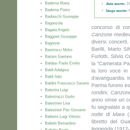
data morte:
Baderna Maria
16
Baderna Pietro
luogo morte:
P
Badiaschi Giuseppe
Baganzola
concorso di co
Bagata Angelo
Canzone mediev
Baggiani Giuseppe
diversi concert
Bagnone
Barilli, Mario S
Baistrocci Mirko
Furlotti, Silvio
Baitani Gaetano
la "Camerata Par
Baldasi Paolo Emilio
Baldi Adalgisa
la loro voce i
Baldi Italo
d'avanguardia. I
Baldini Francesco Saverio
Parma furono ese
Balestra Luigi
rondini
,
Canzone
Balestrazzi Giulio
anno
vinse un c
Balestrieri Lina
fu segnalato a 
Balestrieri Pier Giovanni
notte di Mara
(
Ballerini Luigi Vittorio
libretto del Gu
Balletti Bernardino
leggenda
(1912-1
Ballotta Paolo