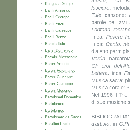
meste
, lirica;
N
Barigazzi Sergio
lasciare
, melodi
Barilli Armando
Tule
, canzone;
Barilli Cecrope
parole del XVI
Barilli Enzo
Lontano, lontan
Barilli Giuseppe
lirica;
Povero fi
Barilli Renzo
lirica;
Canto, né
Bariola Italo
Barisi Domenico
dialetto parmigi
Barmini Alessandro
Vorrìa
, barcaro
Baroni Antonio
Gli eroi dell'Al
Baroni Ferdinando
Lettera
, lirica;
Fa
Baroni Giuseppe
Musica sacra: pi
Baroni Giuseppe
Musica corale: 3
Baroni Mederico
Nel 1996 il Tri
Bartolomei Domenico
di sue musiche s
Bartolomeo
Bartolomeo
BIBLIOGRAFIA: A
Bartolomeo da Sacca
d'artista
, in
G.Pr
Baruffini Paolo