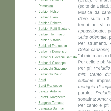
(1923); le mar
Barbieri Giovanni
(edite da Belati,
Domenico
Barbieri Nelson
Musica da cam
Barbieri Piero
d'oro,
suite in 3 
Barbieri Roberto
tempi per vl, c
Barbieri Roffi Gaetano
appassionato
, p
Barbieri Tommaso
Suite orientale
, 
Barbieri Vittorio
Per strumenti. 
Barbisini Francesco
Dolce canzone
;
Barborini Domenico
"al mio maestro 
Barborini Giovanni Battista
Per cello e pf:
Me
Barborini Giuseppe
Per pf:
Preludi
Barbucchi Giacomo
min
;
Canto d'I
Barbucchi Pietro
Bardi
sublime
, impres
Bardi Francesco
meriggio di lugli
Barezzi Antonio
parole;
Prelud
Barezzi Margherita
sonatina;
Amor c
Bargonio Tomaso
Per canto e pf:
Barigazzi Barimar