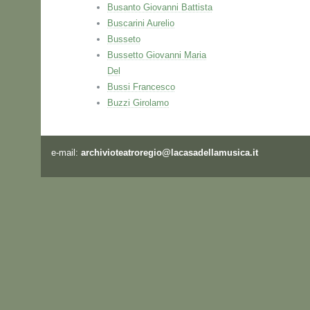
Busanto Giovanni Battista
Buscarini Aurelio
Busseto
Bussetto Giovanni Maria
Del
Bussi Francesco
Buzzi Girolamo
e-mail:
archivioteatroregio@lacasadellamusica.it