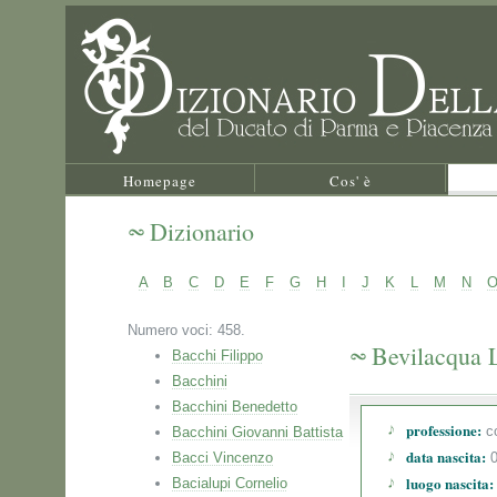
Homepage
Cos' è
Dizionario
A
B
C
D
E
F
G
H
I
J
K
L
M
N
Numero voci: 458.
Bevilacqua 
Bacchi Filippo
Bacchini
Bacchini Benedetto
professione:
co
Bacchini Giovanni Battista
data nascita:
Bacci Vincenzo
0
luogo nascita:
Bacialupi Cornelio