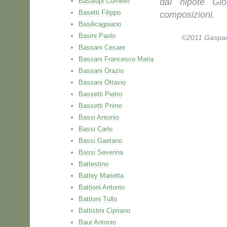
Basalupi Cornelio
dal nipote Gio
Basetti Filippo
composizioni.
Basilicagoiano
Basini Paolo
©2011 Gaspare 
Bassani Cesare
Bassani Francesco Maria
Bassani Orazio
Bassani Ottavio
Bassetti Pietro
Bassetti Primo
Bassi Antonio
Bassi Carlo
Bassi Gaetano
Bassi Severina
Battestino
Battey Marietta
Battioni Antonio
Battioni Tullo
Battistini Cipriano
Baur Antonio