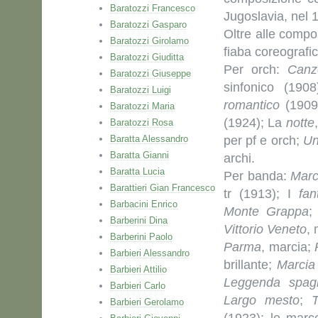
Baratozzi Francesco
Jugoslavia, nel 1
Baratozzi Gasparo
Oltre alle compo
Baratozzi Girolamo
fiaba coreografic
Baratozzi Giuditta
Per orch:
Canz
Baratozzi Giuseppe
sinfonico (190
Baratozzi Luigi
romantico
(1909
Baratozzi Maria
(1924); La
notte
Baratozzi Rosa
Baratta Alessandro
per pf e orch;
Un
Baratta Gianni
archi.
Baratta Lucia
Per banda:
Mar
Barattieri Gian Francesco
tr (1913); I
fan
Barbacini Enrico
Monte Grappa
Barberini Dina
Vittorio Veneto
, 
Barberini Paolo
Parma
, marcia;
Barbieri Alessandro
brillante;
Marcia 
Barbieri Attilio
Leggenda spag
Barbieri Carlo
Largo mesto
;
Barbieri Gerolamo