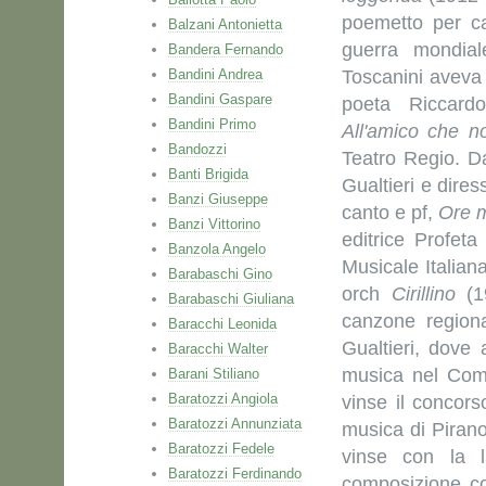
poemetto per c
Balzani Antonietta
guerra mondial
Bandera Fernando
Bandini Andrea
Toscanini aveva ra
Bandini Gaspare
poeta Riccardo
Bandini Primo
All'amico che no
Bandozzi
Teatro Regio. D
Banti Brigida
Gualtieri e dire
Banzi Giuseppe
canto e pf,
Ore 
Banzi Vittorino
editrice Profeta
Banzola Angelo
Musicale Italian
Barabaschi Gino
orch
Cirillino
(19
Barabaschi Giuliana
canzone regiona
Baracchi Leonida
Gualtieri, dove
Baracchi Walter
musica nel Com
Barani Stiliano
Baratozzi Angiola
vinse il concor
Baratozzi Annunziata
musica di Pirano
Baratozzi Fedele
vinse con la l
Baratozzi Ferdinando
composizione co