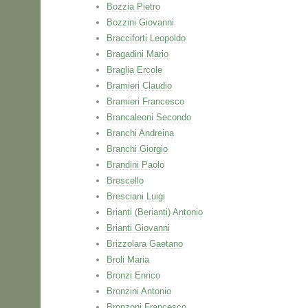
Bozzia Pietro
Bozzini Giovanni
Bracciforti Leopoldo
Bragadini Mario
Braglia Ercole
Bramieri Claudio
Bramieri Francesco
Brancaleoni Secondo
Branchi Andreina
Branchi Giorgio
Brandini Paolo
Brescello
Bresciani Luigi
Brianti (Berianti) Antonio
Brianti Giovanni
Brizzolara Gaetano
Broli Maria
Bronzi Enrico
Bronzini Antonio
Bronzoni Francesco