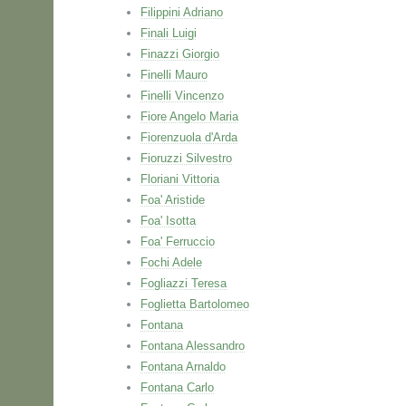
Filippini Adriano
Finali Luigi
Finazzi Giorgio
Finelli Mauro
Finelli Vincenzo
Fiore Angelo Maria
Fiorenzuola d'Arda
Fioruzzi Silvestro
Floriani Vittoria
Foa' Aristide
Foa' Isotta
Foa' Ferruccio
Fochi Adele
Fogliazzi Teresa
Foglietta Bartolomeo
Fontana
Fontana Alessandro
Fontana Arnaldo
Fontana Carlo