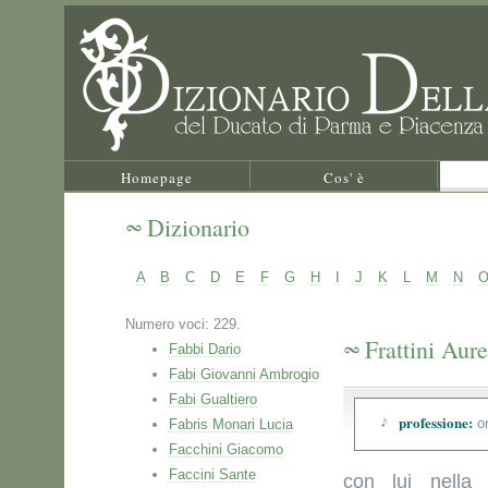
Homepage
Cos' è
Dizionario
A
B
C
D
E
F
G
H
I
J
K
L
M
N
Numero voci: 229.
Frattini Aure
Fabbi Dario
Fabi Giovanni Ambrogio
Fabi Gualtiero
professione:
or
Fabris Monari Lucia
Facchini Giacomo
Faccini Sante
con lui nella 