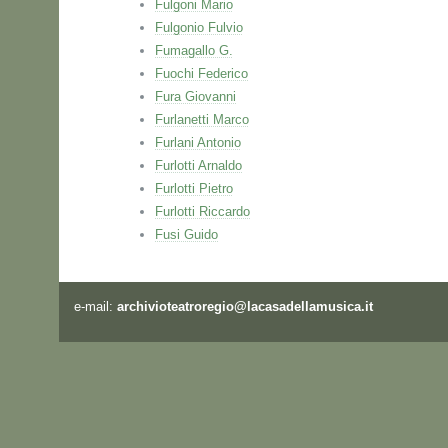
Fulgoni Mario
Fulgonio Fulvio
Fumagallo G.
Fuochi Federico
Fura Giovanni
Furlanetti Marco
Furlani Antonio
Furlotti Arnaldo
Furlotti Pietro
Furlotti Riccardo
Fusi Guido
e-mail:
archivioteatroregio@lacasadellamusica.it