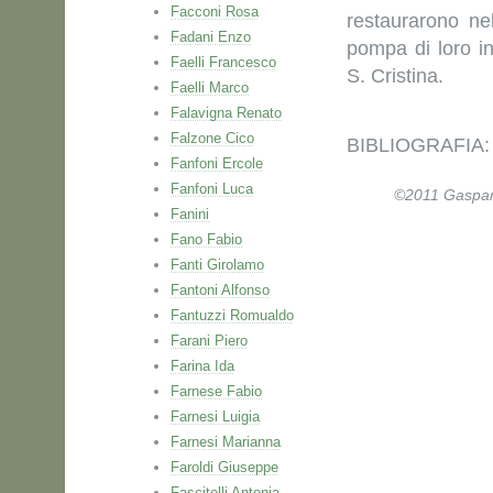
Facconi Rosa
restaurarono ne
Fadani Enzo
pompa di loro i
Faelli Francesco
S. Cristina.
Faelli Marco
Falavigna Renato
Falzone Cico
BIBLIOGRAFIA: I
Fanfoni Ercole
Fanfoni Luca
©2011 Gaspare 
Fanini
Fano Fabio
Fanti Girolamo
Fantoni Alfonso
Fantuzzi Romualdo
Farani Piero
Farina Ida
Farnese Fabio
Farnesi Luigia
Farnesi Marianna
Faroldi Giuseppe
Fascitelli Antonia