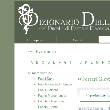
Homepage
Cos' è
Dizionario
A
B
C
D
E
F
G
H
I
J
K
L
M
N
Numero voci: 229.
Ferrari Giov
Fabbi Dario
Fabi Giovanni Ambrogio
Fabi Gualtiero
professione:
or
Fabris Monari Lucia
Facchini Giacomo
Faccini Sante
realizzazione 