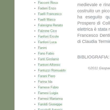
Facconi Rosa
medievale e rina
Fadani Enzo
costruito un pi
Faelli Francesco
ha eseguito qu
Faelli Marco
Prospero di Coll
Falavigna Renato
elettrica è stata
Falzone Cico
Francesco Denti.
Fanfoni Ercole
di Claudia Termin
Fanfoni Luca
Fanini
Fano Fabio
BIBLIOGRAFIA
Fanti Girolamo
Fantoni Alfonso
©2011 Gaspare 
Fantuzzi Romualdo
Farani Piero
Farina Ida
Farnese Fabio
Farnesi Luigia
Farnesi Marianna
Faroldi Giuseppe
Fascitelli Antonia