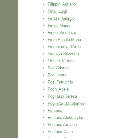
Filippini Adriano
Finali Luigi
Finazzi Giorgio
Finelli Mauro
Finelli Vincenzo
Fiore Angelo Maria
Fiorenzuola d'Arda
Fioruzzi Silvestro
Floriani Vittoria
Foa' Aristide
Foa' Isotta
Foa' Ferruccio
Fochi Adele
Fogliazzi Teresa
Foglietta Bartolomeo
Fontana
Fontana Alessandro
Fontana Arnaldo
Fontana Carlo