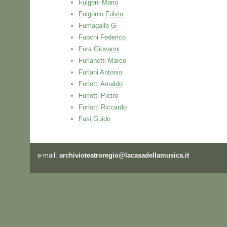
Fulgoni Mario
Fulgonio Fulvio
Fumagallo G.
Fuochi Federico
Fura Giovanni
Furlanetti Marco
Furlani Antonio
Furlotti Arnaldo
Furlotti Pietro
Furlotti Riccardo
Fusi Guido
e-mail:
archivioteatroregio@lacasadellamusica.it