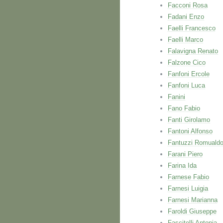
Facconi Rosa
Fadani Enzo
Faelli Francesco
Faelli Marco
Falavigna Renato
Falzone Cico
Fanfoni Ercole
Fanfoni Luca
Fanini
Fano Fabio
Fanti Girolamo
Fantoni Alfonso
Fantuzzi Romuald
Farani Piero
Farina Ida
Farnese Fabio
Farnesi Luigia
Farnesi Marianna
Faroldi Giuseppe
Fascitelli Antonia