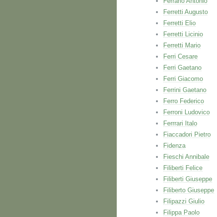
Ferrario Antonio
Ferretti Augusto
Ferretti Elio
Ferretti Licinio
Ferretti Mario
Ferri Cesare
Ferri Gaetano
Ferri Giacomo
Ferrini Gaetano
Ferro Federico
Ferroni Ludovico
Ferrrari Italo
Fiaccadori Pietro
Fidenza
Fieschi Annibale
Filiberti Felice
Filiberti Giuseppe
Filiberto Giuseppe
Filipazzi Giulio
Filippa Paolo