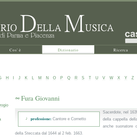
Cos' è
Dizionario
Ricerca
G
H
I
J
K
L
M
N
O
P
Q
R
S
T
U
V
W
X
Y
Z
Fura Giovanni
rogio
Sacerdote, nel 163
professione:
Cantore e Cornetto
a
della cappella del
anche suonatore d
della Steccata dal 1644 al 2 feb. 1663.