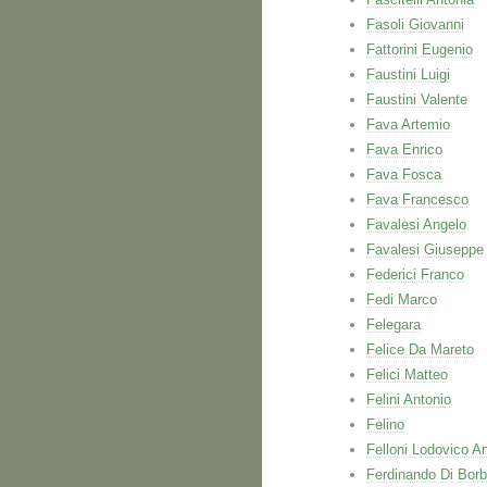
Fasoli Giovanni
Fattorini Eugenio
Faustini Luigi
Faustini Valente
Fava Artemio
Fava Enrico
Fava Fosca
Fava Francesco
Favalesi Angelo
Favalesi Giuseppe
Federici Franco
Fedi Marco
Felegara
Felice Da Mareto
Felici Matteo
Felini Antonio
Felino
Felloni Lodovico A
Ferdinando Di Bor