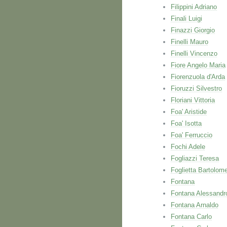
Filippini Adriano
Finali Luigi
Finazzi Giorgio
Finelli Mauro
Finelli Vincenzo
Fiore Angelo Maria
Fiorenzuola d'Arda
Fioruzzi Silvestro
Floriani Vittoria
Foa' Aristide
Foa' Isotta
Foa' Ferruccio
Fochi Adele
Fogliazzi Teresa
Foglietta Bartolom
Fontana
Fontana Alessandr
Fontana Arnaldo
Fontana Carlo