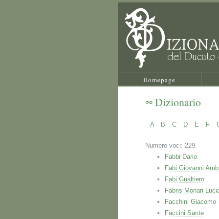
Homepage
Dizionario
A
B
C
D
E
F
Numero voci: 229.
Fabbi Dario
Fabi Giovanni Amb
Fabi Gualtiero
Fabris Monari Luci
Facchini Giacomo
Faccini Sante