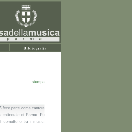
Bibliografia
stampa
5 fece parte come cantore
la cattedrale di Parma. Fu
i cornetto e tra i musici