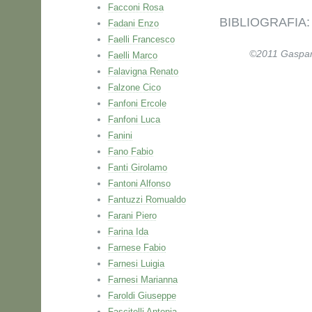
Facconi Rosa
BIBLIOGRAFIA: Am
Fadani Enzo
Faelli Francesco
©2011 Gaspare 
Faelli Marco
Falavigna Renato
Falzone Cico
Fanfoni Ercole
Fanfoni Luca
Fanini
Fano Fabio
Fanti Girolamo
Fantoni Alfonso
Fantuzzi Romualdo
Farani Piero
Farina Ida
Farnese Fabio
Farnesi Luigia
Farnesi Marianna
Faroldi Giuseppe
Fascitelli Antonia