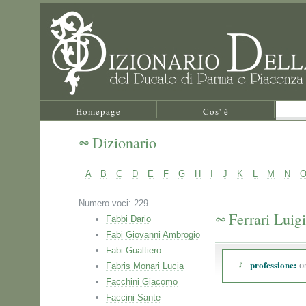
Homepage
Cos' è
Dizionario
A
B
C
D
E
F
G
H
I
J
K
L
M
N
Numero voci: 229.
Ferrari Luigi
Fabbi Dario
Fabi Giovanni Ambrogio
Fabi Gualtiero
professione:
or
Fabris Monari Lucia
Facchini Giacomo
Faccini Sante