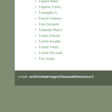
Fulgoni Mario
Fulgonio Fulvio
Fumagallo G.
Fuochi Federico
Fura Giovanni
Furlanetti Marco
Furlani Antonio
Furlotti Arnaldo
Furlotti Pietro
Furlotti Riccardo
Fusi Guido
e-mail:
archivioteatroregio@lacasadellamusica.it