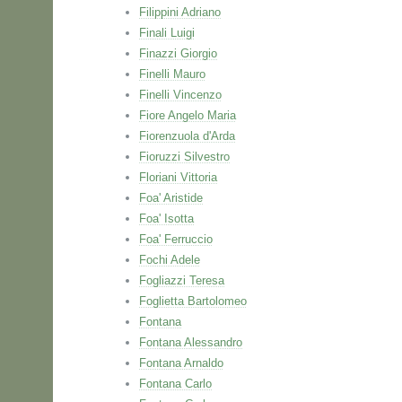
Filippini Adriano
Finali Luigi
Finazzi Giorgio
Finelli Mauro
Finelli Vincenzo
Fiore Angelo Maria
Fiorenzuola d'Arda
Fioruzzi Silvestro
Floriani Vittoria
Foa' Aristide
Foa' Isotta
Foa' Ferruccio
Fochi Adele
Fogliazzi Teresa
Foglietta Bartolomeo
Fontana
Fontana Alessandro
Fontana Arnaldo
Fontana Carlo