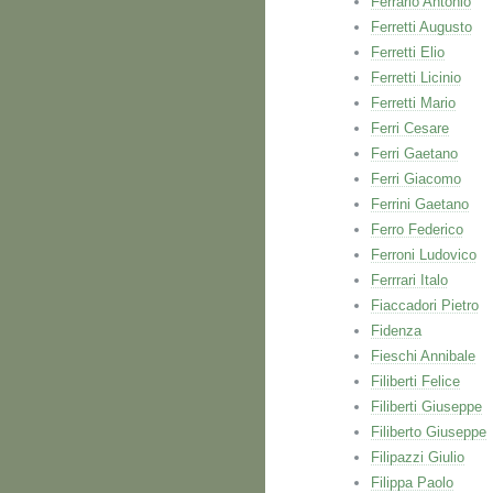
Ferrario Antonio
Ferretti Augusto
Ferretti Elio
Ferretti Licinio
Ferretti Mario
Ferri Cesare
Ferri Gaetano
Ferri Giacomo
Ferrini Gaetano
Ferro Federico
Ferroni Ludovico
Ferrrari Italo
Fiaccadori Pietro
Fidenza
Fieschi Annibale
Filiberti Felice
Filiberti Giuseppe
Filiberto Giuseppe
Filipazzi Giulio
Filippa Paolo