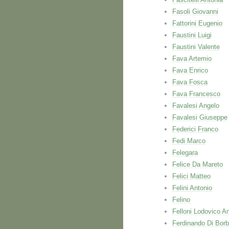
Fasoli Giovanni
Fattorini Eugenio
Faustini Luigi
Faustini Valente
Fava Artemio
Fava Enrico
Fava Fosca
Fava Francesco
Favalesi Angelo
Favalesi Giuseppe
Federici Franco
Fedi Marco
Felegara
Felice Da Mareto
Felici Matteo
Felini Antonio
Felino
Felloni Lodovico A
Ferdinando Di Bor