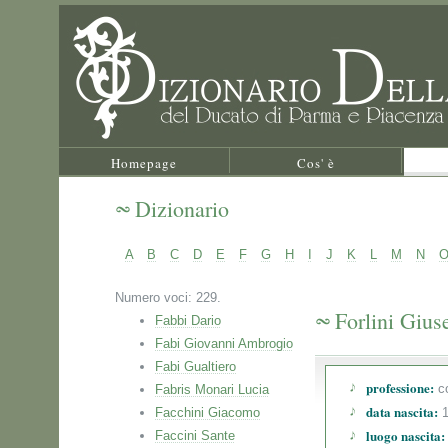
Homepage
Cos' è
Dizionario
A
B
C
D
E
F
G
H
I
J
K
L
M
N
Numero voci: 229.
Forlini Gius
Fabbi Dario
Fabi Giovanni Ambrogio
Fabi Gualtiero
professione:
co
Fabris Monari Lucia
data nascita:
Facchini Giacomo
1
luogo nascita:
Faccini Sante