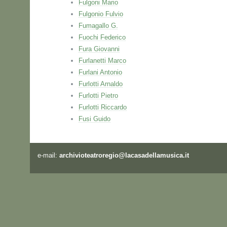
Fulgoni Mario
Fulgonio Fulvio
Fumagallo G.
Fuochi Federico
Fura Giovanni
Furlanetti Marco
Furlani Antonio
Furlotti Arnaldo
Furlotti Pietro
Furlotti Riccardo
Fusi Guido
e-mail:
archivioteatroregio@lacasadellamusica.it