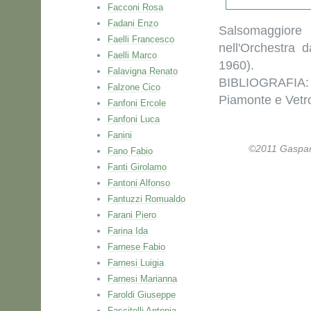
Facconi Rosa
Fadani Enzo
Salsomaggiore
Faelli Francesco
nell'Orchestra 
Faelli Marco
1960).
Falavigna Renato
BIBLIOGRAFIA:
Falzone Cico
Piamonte e Vetr
Fanfoni Ercole
Fanfoni Luca
Fanini
©2011 Gaspare 
Fano Fabio
Fanti Girolamo
Fantoni Alfonso
Fantuzzi Romualdo
Farani Piero
Farina Ida
Farnese Fabio
Farnesi Luigia
Farnesi Marianna
Faroldi Giuseppe
Fascitelli Antonia