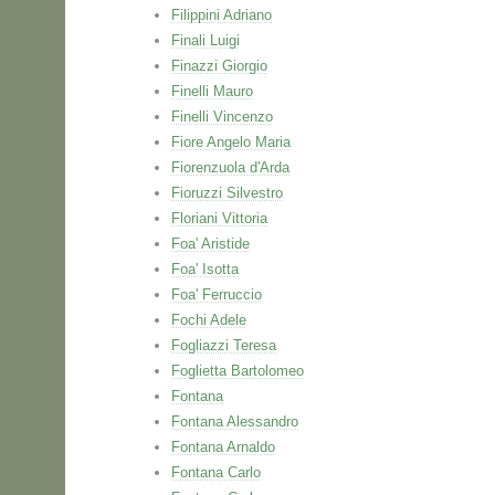
Filippini Adriano
Finali Luigi
Finazzi Giorgio
Finelli Mauro
Finelli Vincenzo
Fiore Angelo Maria
Fiorenzuola d'Arda
Fioruzzi Silvestro
Floriani Vittoria
Foa' Aristide
Foa' Isotta
Foa' Ferruccio
Fochi Adele
Fogliazzi Teresa
Foglietta Bartolomeo
Fontana
Fontana Alessandro
Fontana Arnaldo
Fontana Carlo