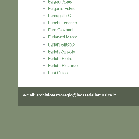
Fulgoni Mario
Fulgonio Fulvio
Fumagallo G.
Fuochi Federico
Fura Giovanni
Furlanetti Marco
Furlani Antonio
Furlotti Arnaldo
Furlotti Pietro
Furlotti Riccardo
Fusi Guido
e-mail:
archivioteatroregio@lacasadellamusica.it