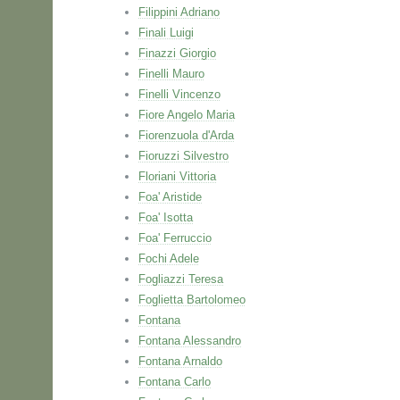
Filippini Adriano
Finali Luigi
Finazzi Giorgio
Finelli Mauro
Finelli Vincenzo
Fiore Angelo Maria
Fiorenzuola d'Arda
Fioruzzi Silvestro
Floriani Vittoria
Foa' Aristide
Foa' Isotta
Foa' Ferruccio
Fochi Adele
Fogliazzi Teresa
Foglietta Bartolomeo
Fontana
Fontana Alessandro
Fontana Arnaldo
Fontana Carlo