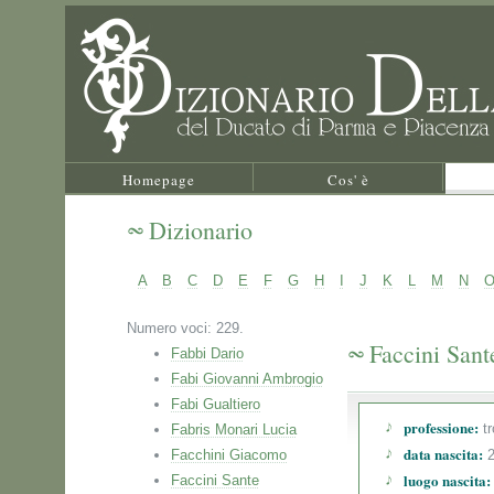
Homepage
Cos' è
Dizionario
A
B
C
D
E
F
G
H
I
J
K
L
M
N
Numero voci: 229.
Faccini Sant
Fabbi Dario
Fabi Giovanni Ambrogio
Fabi Gualtiero
professione:
t
Fabris Monari Lucia
data nascita:
Facchini Giacomo
2
luogo nascita:
Faccini Sante