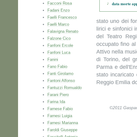
data morte ap
Facconi Rosa
Fadani Enzo
Faelli Francesco
stato uno dei fo
Faelli Marco
lirici e sinfonici
Falavigna Renato
del Teatro Reg
Falzone Cico
occupato fino a
Fanfoni Ercole
Attivo nella mus
Fanfoni Luca
di Torino, del g
Fanini
Parma e dell'En
Fano Fabio
Fanti Girolamo
stato incaricato
Fantoni Alfonso
Reggio Emilia do
Fantuzzi Romualdo
Farani Piero
Farina Ida
©2011 Gaspare 
Farnese Fabio
Farnesi Luigia
Farnesi Marianna
Faroldi Giuseppe
Fascitelli Antonia