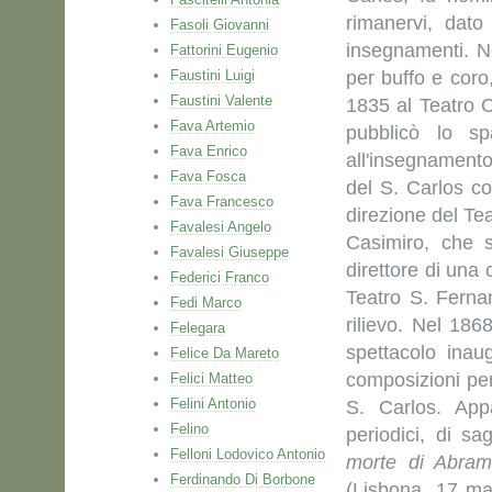
rimanervi, dato
Fasoli Giovanni
insegnamenti. N
Fattorini Eugenio
Faustini Luigi
per buffo e coro
Faustini Valente
1835 al Teatro C
Fava Artemio
pubblicò lo sp
Fava Enrico
all'insegnament
Fava Fosca
del S. Carlos c
Fava Francesco
direzione del T
Favalesi Angelo
Casimiro, che s
Favalesi Giuseppe
direttore di una
Federici Franco
Teatro S. Ferna
Fedi Marco
rilievo. Nel 186
Felegara
spettacolo inau
Felice Da Mareto
composizioni per
Felici Matteo
Felini Antonio
S. Carlos. Appa
Felino
periodici, di s
Felloni Lodovico Antonio
morte di Abramo
Ferdinando Di Borbone
(Lisbona, 17 ma