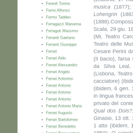
Fereoli Tonino
musica
(1877)
Fermi Alfonso
Lohengrin
(188
Fermo Taddeo
(1888).Composiz
Ferragazzi Marianna
Scala, 29 giu. 1
Ferraguti Massimo
(Mi, Teatro Car
Ferranti Gaetano
Teatro delle Mu
Ferranti Giuseppe
Cesare Perini d
Ferrari
Ferrari Aldo
(Il bacio), farsa
Ferrari Alessandro
da Silva Leal,
Ferrari Angelo
(Lisbona, Teatr
Ferrari Antonino
cacciatore) (ibi
Ferrari Antonio
(ibidem, 6 gen.
Ferrari Antonio
in lingua frances
Ferrari Antonio
privato del conte
Ferrari Antonio Maria
Qual dos Dois?
Ferrari Augusto
Ginasio, 13 ott.
Ferrari Bartolomeo
1 atto (ibidem,
Ferrari Benedetto