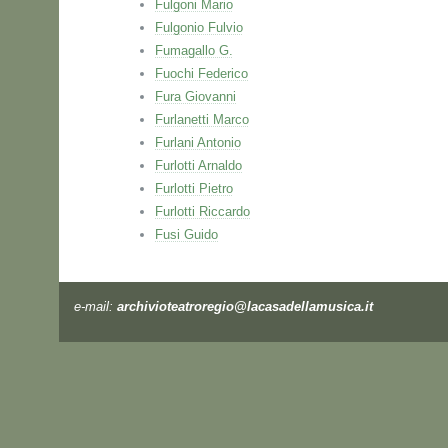
Fulgoni Mario
Fulgonio Fulvio
Fumagallo G.
Fuochi Federico
Fura Giovanni
Furlanetti Marco
Furlani Antonio
Furlotti Arnaldo
Furlotti Pietro
Furlotti Riccardo
Fusi Guido
e-mail:
archivioteatroregio@lacasadellamusica.it