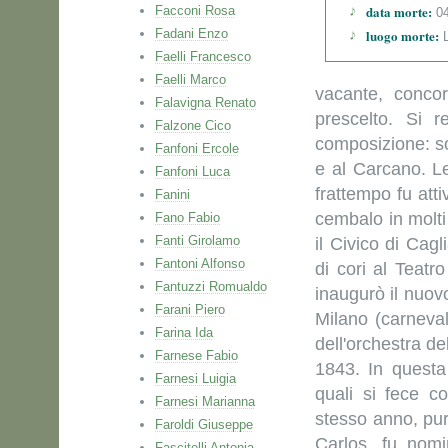
data morte:
Facconi Rosa
04
Fadani Enzo
luogo morte:
L
Faelli Francesco
Faelli Marco
vacante, conco
Falavigna Renato
prescelto. Si 
Falzone Cico
composizione: sc
Fanfoni Ercole
e al Carcano. Le
Fanfoni Luca
frattempo fu att
Fanini
cembalo in molti 
Fano Fabio
Fanti Girolamo
il Civico di Cagl
Fantoni Alfonso
di cori al Teatr
Fantuzzi Romualdo
inaugurò il nuovo
Farani Piero
Milano (carneval
Farina Ida
dell'orchestra de
Farnese Fabio
1843. In questa c
Farnesi Luigia
quali si fece c
Farnesi Marianna
stesso anno, pur
Faroldi Giuseppe
Carlos, fu nomi
Fascitelli Antonia