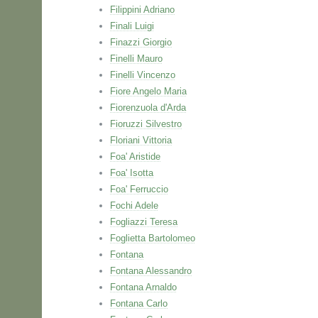
Filippini Adriano
Finali Luigi
Finazzi Giorgio
Finelli Mauro
Finelli Vincenzo
Fiore Angelo Maria
Fiorenzuola d'Arda
Fioruzzi Silvestro
Floriani Vittoria
Foa' Aristide
Foa' Isotta
Foa' Ferruccio
Fochi Adele
Fogliazzi Teresa
Foglietta Bartolomeo
Fontana
Fontana Alessandro
Fontana Arnaldo
Fontana Carlo