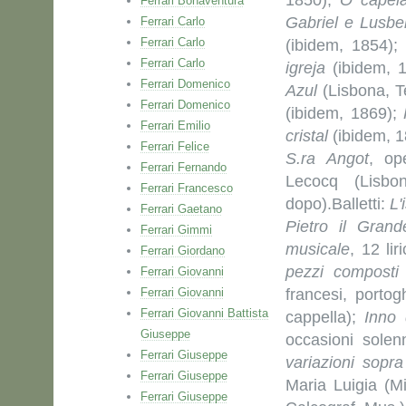
1850);
O capel
Ferrari Bonaventura
Gabriel e Lusbe
Ferrari Carlo
Ferrari Carlo
(ibidem, 1854);
Ferrari Carlo
igreja
(ibidem, 
Ferrari Domenico
Azul
(Lisbona, Te
Ferrari Domenico
(ibidem, 1869);
Ferrari Emilio
cristal
(ibidem, 
Ferrari Felice
S.ra Angot
, op
Ferrari Fernando
Lecocq (Lisbo
Ferrari Francesco
dopo).Balletti:
L'
Ferrari Gaetano
Pietro il Gran
Ferrari Gimmi
musicale
, 12 li
Ferrari Giordano
pezzi composti 
Ferrari Giovanni
Ferrari Giovanni
francesi, porto
Ferrari Giovanni Battista
cappella);
Inno 
Giuseppe
occasioni solen
Ferrari Giuseppe
variazioni sopr
Ferrari Giuseppe
Maria Luigia (Mi
Ferrari Giuseppe