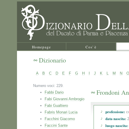
Homepage
Cos' è
Dizionario
A
B
C
D
E
F
G
H
I
J
K
L
M
N
Numero voci: 229.
Frondoni An
Fabbi Dario
Fabi Giovanni Ambrogio
Fabi Gualtiero
professione:
co
Fabris Monari Lucia
data nascita:
Facchini Giacomo
2
luogo nascita:
Faccini Sante