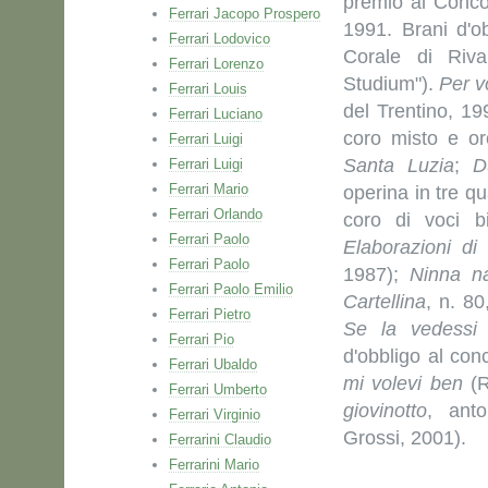
premio al Conco
Ferrari Jacopo Prospero
1991. Brani d'o
Ferrari Lodovico
Corale di Riv
Ferrari Lorenzo
Studium").
Per v
Ferrari Louis
del Trentino, 1
Ferrari Luciano
coro misto e or
Ferrari Luigi
Santa Luzia
;
D
Ferrari Luigi
Ferrari Mario
operina in tre qu
Ferrari Orlando
coro di voci b
Ferrari Paolo
Elaborazioni di 
Ferrari Paolo
1987);
Ninna n
Ferrari Paolo Emilio
Cartellina
, n. 8
Ferrari Pietro
Se la vedessi
Ferrari Pio
d'obbligo al con
Ferrari Ubaldo
mi volevi ben
(R
Ferrari Umberto
giovinotto
, ant
Ferrari Virginio
Grossi, 2001).
Ferrarini Claudio
Ferrarini Mario