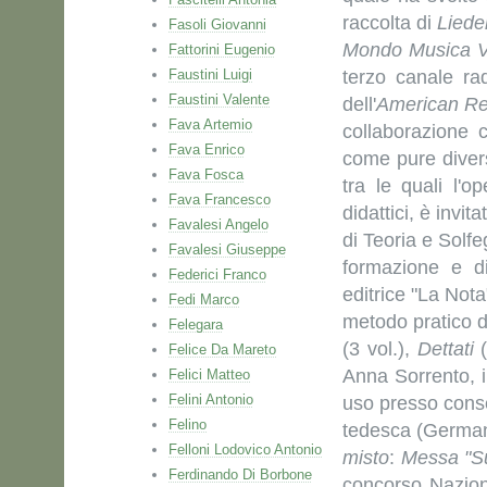
raccolta di
Liede
Fasoli Giovanni
Mondo Musica V
Fattorini Eugenio
Faustini Luigi
terzo canale rad
Faustini Valente
dell'
American Re
Fava Artemio
collaborazione 
Fava Enrico
come pure diver
Fava Fosca
tra le quali l'
Fava Francesco
didattici, è invi
Favalesi Angelo
di Teoria e Solfe
Favalesi Giuseppe
formazione e di
Federici Franco
editrice "La Not
Fedi Marco
metodo pratico d
Felegara
(3 vol.),
Dettati
(
Felice Da Mareto
Anna Sorrento, 
Felici Matteo
Felini Antonio
uso presso conser
Felino
tedesca (Germani
Felloni Lodovico Antonio
misto
:
Messa "S
Ferdinando Di Borbone
concorso Nazion