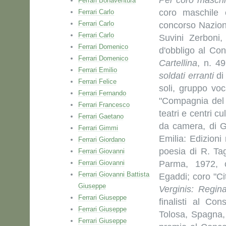
Per coro maschi
Ferrari Bonaventura
coro maschile e
Ferrari Carlo
Ferrari Carlo
concorso Naziona
Ferrari Carlo
Suvini Zerboni
Ferrari Domenico
d'obbligo al Con
Ferrari Domenico
Cartellina
, n. 4
Ferrari Emilio
soldati erranti
di 
Ferrari Felice
soli, gruppo vo
Ferrari Fernando
"Compagnia del C
Ferrari Francesco
teatri e centri cul
Ferrari Gaetano
da camera, di G.
Ferrari Gimmi
Emilia: Edizioni
Ferrari Giordano
poesia di R. Tag
Ferrari Giovanni
Ferrari Giovanni
Parma, 1972, c
Ferrari Giovanni Battista
Egaddi; coro "Ci
Giuseppe
Verginis: Regin
Ferrari Giuseppe
finalisti al Co
Ferrari Giuseppe
Tolosa, Spagna
Ferrari Giuseppe