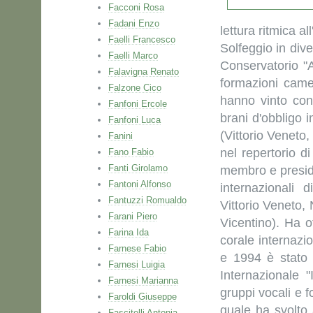
Facconi Rosa
Fadani Enzo
lettura ritmica a
Faelli Francesco
Solfeggio in div
Faelli Marco
Conservatorio "A
Falavigna Renato
formazioni came
Falzone Cico
hanno vinto con
Fanfoni Ercole
brani d'obbligo i
Fanfoni Luca
(Vittorio Venet
Fanini
nel repertorio di
Fano Fabio
Fanti Girolamo
membro e preside
Fantoni Alfonso
internazionali 
Fantuzzi Romualdo
Vittorio Veneto
Farani Piero
Vicentino). Ha o
Farina Ida
corale internazi
Farnese Fabio
e 1994 è stato i
Farnesi Luigia
Internazionale "
Farnesi Marianna
gruppi vocali e f
Faroldi Giuseppe
quale ha svolto 
Fascitelli Antonia