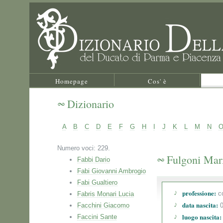
Homepage
Cos' è
Dizionario
A
B
C
D
E
F
G
H
I
J
K
L
M
N
Numero voci: 229.
Fulgoni Mar
Fabbi Dario
Fabi Giovanni Ambrogio
Fabi Gualtiero
professione:
co
Fabris Monari Lucia
data nascita:
Facchini Giacomo
0
luogo nascita:
Faccini Sante