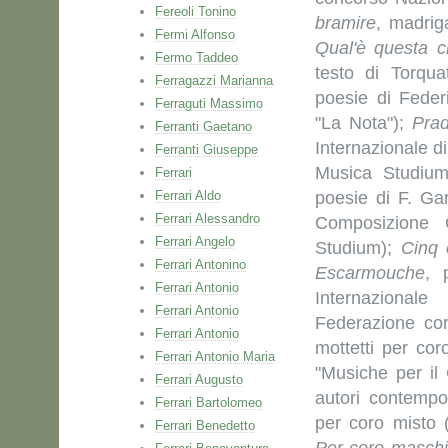
Fereoli Tonino
bramire
, madrig
Fermi Alfonso
Qual'è questa c
Fermo Taddeo
testo di Torqu
Ferragazzi Marianna
poesie di Feder
Ferraguti Massimo
"La Nota");
Prad
Ferranti Gaetano
Internazionale 
Ferranti Giuseppe
Musica Studiu
Ferrari
Ferrari Aldo
poesie di F. Ga
Ferrari Alessandro
Composizione 
Ferrari Angelo
Studium);
Cinq 
Ferrari Antonino
Escarmouche
, 
Ferrari Antonio
Internazional
Ferrari Antonio
Federazione cor
Ferrari Antonio
mottetti per co
Ferrari Antonio Maria
"Musiche per il 
Ferrari Augusto
autori contempo
Ferrari Bartolomeo
per coro misto 
Ferrari Benedetto