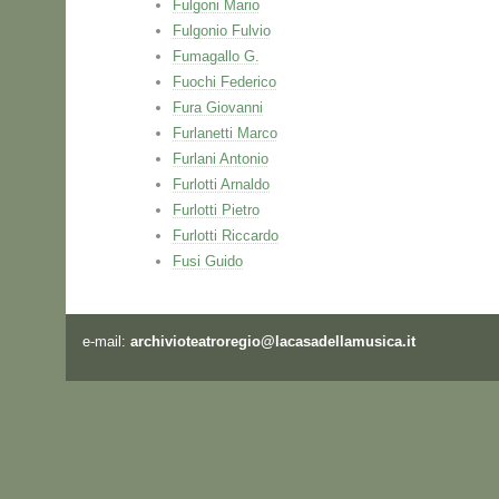
Fulgoni Mario
Fulgonio Fulvio
Fumagallo G.
Fuochi Federico
Fura Giovanni
Furlanetti Marco
Furlani Antonio
Furlotti Arnaldo
Furlotti Pietro
Furlotti Riccardo
Fusi Guido
e-mail:
archivioteatroregio@lacasadellamusica.it