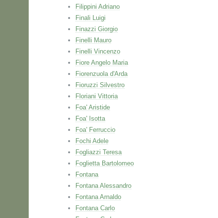
Filippini Adriano
Finali Luigi
Finazzi Giorgio
Finelli Mauro
Finelli Vincenzo
Fiore Angelo Maria
Fiorenzuola d'Arda
Fioruzzi Silvestro
Floriani Vittoria
Foa' Aristide
Foa' Isotta
Foa' Ferruccio
Fochi Adele
Fogliazzi Teresa
Foglietta Bartolomeo
Fontana
Fontana Alessandro
Fontana Arnaldo
Fontana Carlo