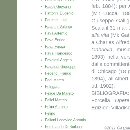
feb. 1884); per
Fasoli Giovanni
(Mi: Lucca, 188
Fattorini Eugenio
Faustini Luigi
Giuseppe
Gallig
Faustini Valente
Scala il 31 mar.
Fava Artemio
alla vita
(Mi: Gatt
Fava Enrico
a Charles Alfred 
Fava Fosca
Gabriella
, music
Fava Francesco
1893) nella ver
Favalesi Angelo
dalla committente
Favalesi Giuseppe
di Chicago (18 
Federici Franco
1894), all’Alber
Fedi Marco
ott. 1902).
Felegara
BIBLIOGRAFIA
Felice Da Mareto
Forcella.
Opere
Felici Matteo
Felini Antonio
Edizioni Villadis
Felino
Felloni Lodovico Antonio
Ferdinando Di Borbone
©2011 Gaspare 