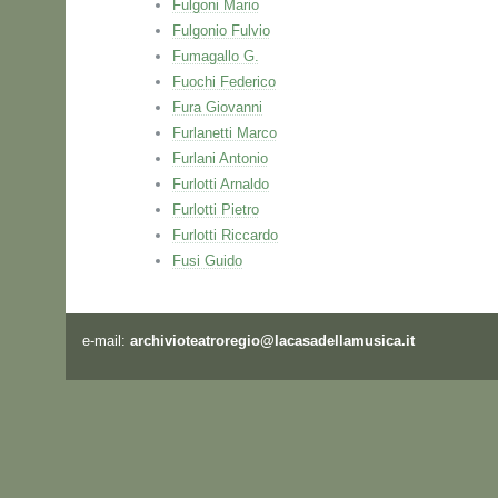
Fulgoni Mario
Fulgonio Fulvio
Fumagallo G.
Fuochi Federico
Fura Giovanni
Furlanetti Marco
Furlani Antonio
Furlotti Arnaldo
Furlotti Pietro
Furlotti Riccardo
Fusi Guido
e-mail:
archivioteatroregio@lacasadellamusica.it