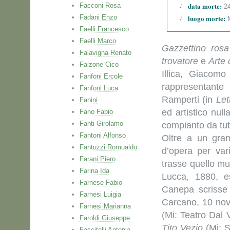
data morte:
Facconi Rosa
24
Fadani Enzo
luogo morte:
M
Faelli Francesco
Faelli Marco
Gazzettino rosa
Falavigna Renato
trovatore
e
Arte
Falzone Cico
Illica,
Giacomo
Fanfoni Ercole
rappresentante
Fanfoni Luca
Ramperti (in
Let
Fanini
ed artistico nul
Fano Fabio
Fanti Girolamo
compianto da tutt
Fantoni Alfonso
Oltre a un gran
Fantuzzi Romualdo
d’opera per var
Farani Piero
trasse quello mu
Farina Ida
Lucca, 1880, e
Farnese Fabio
Canepa scriss
Farnesi Luigia
Carcano, 10 nov
Farnesi Marianna
(Mi: Teatro Dal 
Faroldi Giuseppe
Tito Vezio
(Mi: S
Fascitelli Antonia