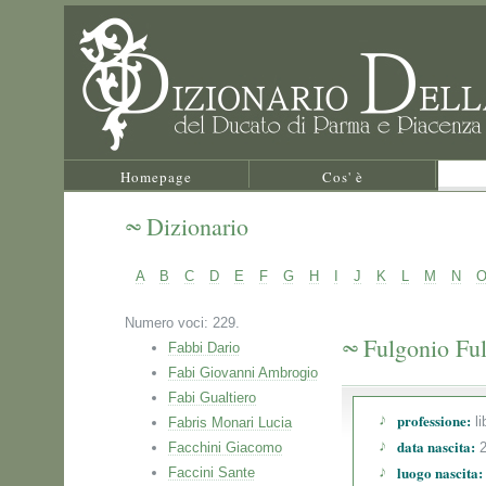
Homepage
Cos' è
Dizionario
A
B
C
D
E
F
G
H
I
J
K
L
M
N
Numero voci: 229.
Fulgonio Ful
Fabbi Dario
Fabi Giovanni Ambrogio
Fabi Gualtiero
professione:
li
Fabris Monari Lucia
data nascita:
Facchini Giacomo
2
luogo nascita:
Faccini Sante