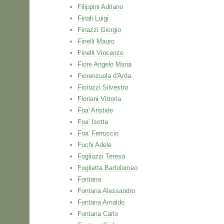
Filippini Adriano
Finali Luigi
Finazzi Giorgio
Finelli Mauro
Finelli Vincenzo
Fiore Angelo Maria
Fiorenzuola d'Arda
Fioruzzi Silvestro
Floriani Vittoria
Foa' Aristide
Foa' Isotta
Foa' Ferruccio
Fochi Adele
Fogliazzi Teresa
Foglietta Bartolomeo
Fontana
Fontana Alessandro
Fontana Arnaldo
Fontana Carlo