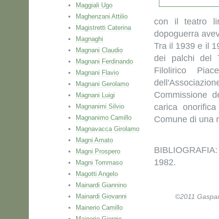
Maggiali Ugo
Maghenzani Attilio
con il teatro l
Magistretti Caterina
dopoguerra aveva
Magnaghi
Tra il 1939 e il
Magnani Claudio
dei palchi del 
Magnani Ferdinando
Filolirico Pia
Magnani Flavio
dell'Associazi
Magnani Gerolamo
Commissione de
Magnani Luigi
carica onorific
Magnanimi Silvio
Magnanimo Camillo
Comune di una 
Magnavacca Girolamo
Magni Amato
BIBLIOGRAFIA:
Magni Prospero
1982.
Magni Tommaso
Magotti Angelo
Mainardi Giannino
Mainardi Giovanni
©2011 Gaspare 
Mainerio Camillo
Mainerio Giorgio