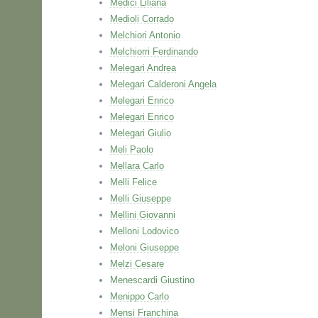
Medici Liliana
Medioli Corrado
Melchiori Antonio
Melchiorri Ferdinando
Melegari Andrea
Melegari Calderoni Angela
Melegari Enrico
Melegari Enrico
Melegari Giulio
Meli Paolo
Mellara Carlo
Melli Felice
Melli Giuseppe
Mellini Giovanni
Melloni Lodovico
Meloni Giuseppe
Melzi Cesare
Menescardi Giustino
Menippo Carlo
Mensi Franchina