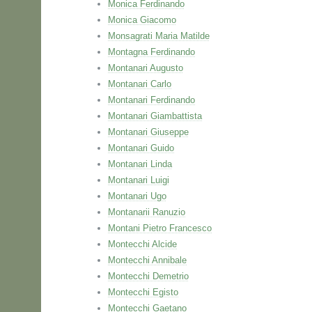
Monica Ferdinando
Monica Giacomo
Monsagrati Maria Matilde
Montagna Ferdinando
Montanari Augusto
Montanari Carlo
Montanari Ferdinando
Montanari Giambattista
Montanari Giuseppe
Montanari Guido
Montanari Linda
Montanari Luigi
Montanari Ugo
Montanarii Ranuzio
Montani Pietro Francesco
Montecchi Alcide
Montecchi Annibale
Montecchi Demetrio
Montecchi Egisto
Montecchi Gaetano