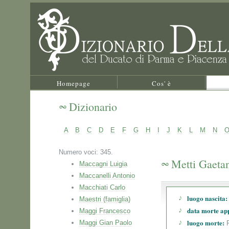
Homepage
Cos' è
Dizionario
A
B
C
D
E
F
G
H
I
J
K
L
M
N
Numero voci: 345.
Metti Gaeta
Maccagni Luigia
Maccanelli Antonio
Macchiati Carlo
luogo nascita:
Maestri (famiglia)
data morte ap
Maggi Francesco
luogo morte:
Maggi Gian Paolo
P