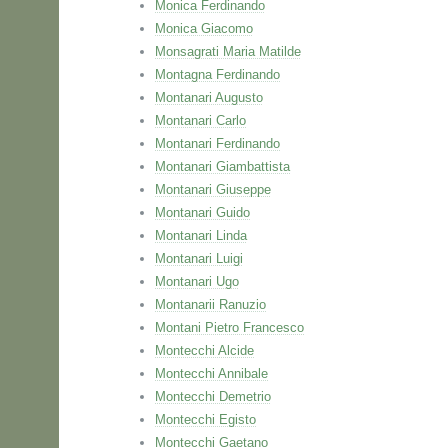
Monica Ferdinando
Monica Giacomo
Monsagrati Maria Matilde
Montagna Ferdinando
Montanari Augusto
Montanari Carlo
Montanari Ferdinando
Montanari Giambattista
Montanari Giuseppe
Montanari Guido
Montanari Linda
Montanari Luigi
Montanari Ugo
Montanarii Ranuzio
Montani Pietro Francesco
Montecchi Alcide
Montecchi Annibale
Montecchi Demetrio
Montecchi Egisto
Montecchi Gaetano