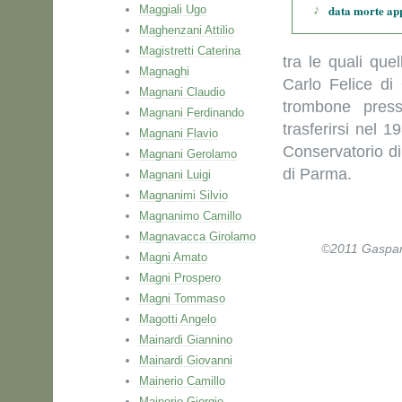
data morte ap
Maggiali Ugo
Maghenzani Attilio
Magistretti Caterina
tra le quali que
Magnaghi
Carlo Felice di
Magnani Claudio
trombone press
Magnani Ferdinando
trasferirsi nel 1
Magnani Flavio
Conservatorio di
Magnani Gerolamo
di Parma.
Magnani Luigi
Magnanimi Silvio
Magnanimo Camillo
Magnavacca Girolamo
©2011 Gaspare 
Magni Amato
Magni Prospero
Magni Tommaso
Magotti Angelo
Mainardi Giannino
Mainardi Giovanni
Mainerio Camillo
Mainerio Giorgio