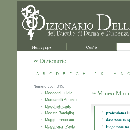
Homepage
Cos' è
Dizionario
A
B
C
D
E
F
G
H
I
J
K
L
M
N
Numero voci: 345.
Mineo Maur
Maccagni Luigia
Maccanelli Antonio
Macchiati Carlo
professione:
t
Maestri (famiglia)
data nascita a
Maggi Francesco
luogo nascita:
Maggi Gian Paolo