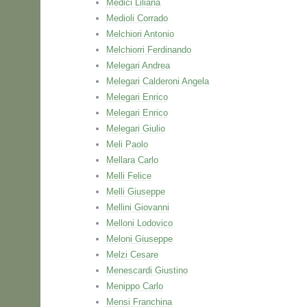
Medici Liliana
Medioli Corrado
Melchiori Antonio
Melchiorri Ferdinando
Melegari Andrea
Melegari Calderoni Angela
Melegari Enrico
Melegari Enrico
Melegari Giulio
Meli Paolo
Mellara Carlo
Melli Felice
Melli Giuseppe
Mellini Giovanni
Melloni Lodovico
Meloni Giuseppe
Melzi Cesare
Menescardi Giustino
Menippo Carlo
Mensi Franchina