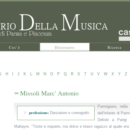
Cos' è
Dizionario
Ricerca
G
H
I
J
K
L
M
N
O
P
Q
R
S
T
U
V
W
X
Y
Z
Missoli Marc' Antonio
Parmigiano, nella
professione:
Danzatore e coreografo
dell'infante di Parm
Delisle a Parigi 
Maltayre. "Triste e inquieto, ma dolce e bravo ragazzo al quale era 