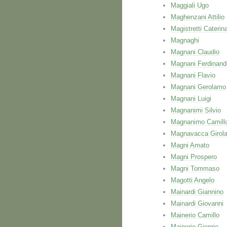
Maggiali Ugo
Maghenzani Attilio
Magistretti Caterin
Magnaghi
Magnani Claudio
Magnani Ferdinand
Magnani Flavio
Magnani Gerolamo
Magnani Luigi
Magnanimi Silvio
Magnanimo Camill
Magnavacca Girol
Magni Amato
Magni Prospero
Magni Tommaso
Magotti Angelo
Mainardi Giannino
Mainardi Giovanni
Mainerio Camillo
Mainerio Giorgio