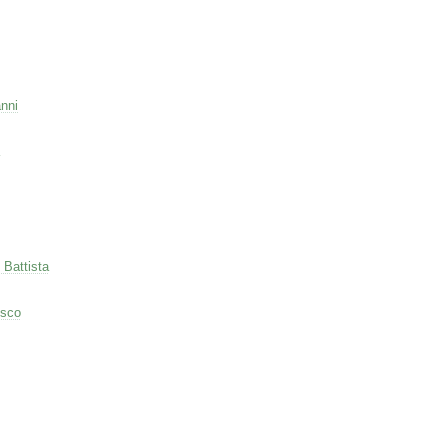
nni
 Battista
esco