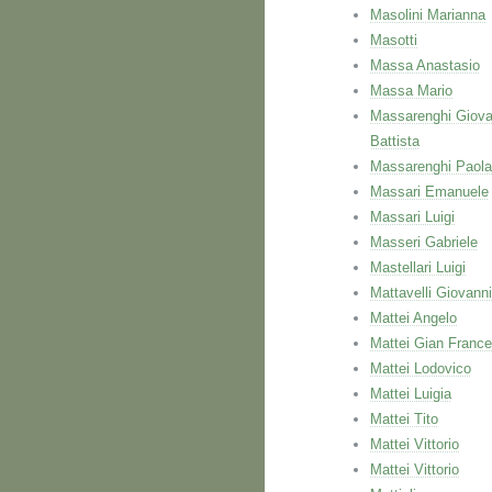
Masolini Marianna
Masotti
Massa Anastasio
Massa Mario
Massarenghi Giova
Battista
Massarenghi Paola
Massari Emanuele
Massari Luigi
Masseri Gabriele
Mastellari Luigi
Mattavelli Giovanni
Mattei Angelo
Mattei Gian Franc
Mattei Lodovico
Mattei Luigia
Mattei Tito
Mattei Vittorio
Mattei Vittorio