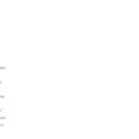
dro
o
one
o"
nni
co