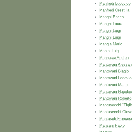
Manfredi Ludovico
Manfredi Orestilla
Manghi Enrico
Manghi Laura
Manghi Luigi
Manghi Luigi
Mangia Mario
Manini Luigi
Mannucci Andrea
Mantovani Alessan
Mantovani Biagio
Mantovani Lodovic
Mantovani Mario
Mantovani Napole
Mantovani Roberto
Mantusecchi "Figli
Mantusecchi Giova
Mantuseti Frances
Manzani Paolo