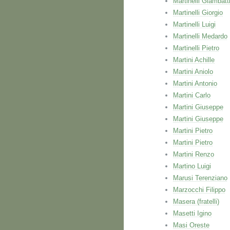
Martinelli Giambatt
Martinelli Giorgio
Martinelli Luigi
Martinelli Medardo
Martinelli Pietro
Martini Achille
Martini Aniolo
Martini Antonio
Martini Carlo
Martini Giuseppe
Martini Giuseppe
Martini Pietro
Martini Pietro
Martini Renzo
Martino Luigi
Marusi Terenziano
Marzocchi Filippo
Masera (fratelli)
Masetti Igino
Masi Oreste