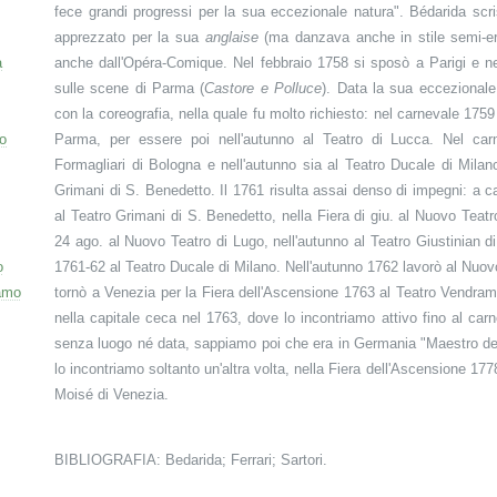
fece grandi progressi per la sua eccezionale natura". Bédarida scr
apprezzato per la sua
anglaise
(ma danzava anche in stile semi-ero
a
anche dall'Opéra-Comique. Nel febbraio 1758 si sposò a Parigi e nell
sulle scene di Parma (
Castore e Polluce
). Data la sua eccezionale
con la coreografia, nella quale fu molto richiesto: nel carnevale 1759
o
Parma, per essere poi nell'autunno al Teatro di Lucca. Nel car
Formagliari di Bologna e nell'autunno sia al Teatro Ducale di Mila
Grimani di S. Benedetto. Il 1761 risulta assai denso di impegni: a 
al Teatro Grimani di S. Benedetto, nella Fiera di giu. al Nuovo Teatr
24 ago. al Nuovo Teatro di Lugo, nell'autunno al Teatro Giustinian d
o
1761-62 al Teatro Ducale di Milano. Nell'autunno 1762 lavorò al Nuov
amo
tornò a Venezia per la Fiera dell'Ascensione 1763 al Teatro Vendrami
nella capitale ceca nel 1763, dove lo incontriamo attivo fino al car
senza luogo né data, sappiamo poi che era in Germania "Maestro dei B
lo incontriamo soltanto un'altra volta, nella Fiera dell'Ascensione 177
Moisé di Venezia.
BIBLIOGRAFIA: Bedarida; Ferrari; Sartori.