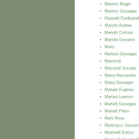
Marimo' Biagio
Marimo' Giuseppe
Marinelli Ferdinand
Mariotti Andrea
Mariotti Corinno
Mariotti Giovanni
Maris
Marliani Giuseppe
Marmiroli
Marmiroli Socrate
Marra Alessandro
Marra Giuseppe
Martani Eugenio
Martani Lorenzo
Martelli Giuseppe
Martelli Pietro
Marti Rosa
Martinazzi Giovann
Martinelli Enrico