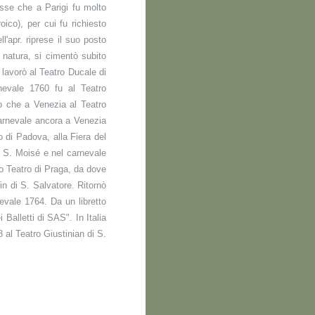
isse che a Parigi fu molto
ico), per cui fu richiesto
'apr. riprese il suo posto
 natura, si cimentò subito
 lavorò al Teatro Ducale di
nevale 1760 fu al Teatro
no che a Venezia al Teatro
carnevale ancora a Venezia
o di Padova, alla Fiera del
i S. Moisé e nel carnevale
o Teatro di Praga, da dove
n di S. Salvatore. Ritornò
nevale 1764. Da un libretto
alletti di SAS". In Italia
8 al Teatro Giustinian di S.