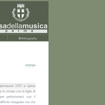
Bibliografia
stampa
 primavera 1757 a spese
a fu inviato con le figlie di
per perfezionarsi con il
difficile insegnare ma che