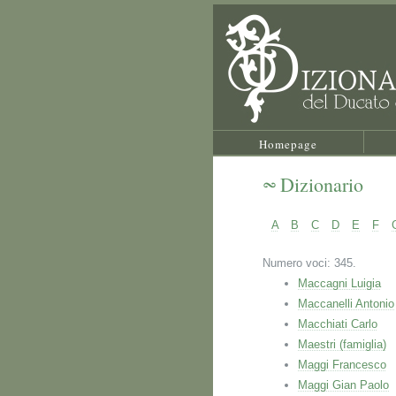
Homepage
Dizionario
A
B
C
D
E
F
Numero voci: 345.
Maccagni Luigia
Maccanelli Antonio
Macchiati Carlo
Maestri (famiglia)
Maggi Francesco
Maggi Gian Paolo