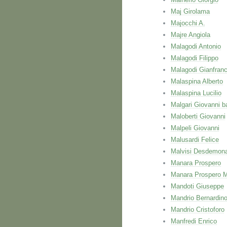
Maj Girolama
Majocchi A.
Majre Angiola
Malagodi Antonio
Malagodi Filippo
Malagodi Gianfran
Malaspina Alberto
Malaspina Lucilio
Malgari Giovanni ba
Maloberti Giovanni
Malpeli Giovanni
Malusardi Felice
Malvisi Desdemon
Manara Prospero
Manara Prospero M
Mandoti Giuseppe
Mandrio Bernardin
Mandrio Cristoforo
Manfredi Enrico