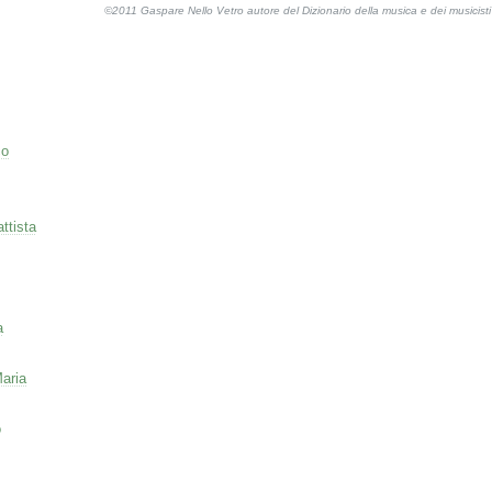
©2011 Gaspare Nello Vetro autore del Dizionario della musica e dei musicis
co
ttista
a
aria
o