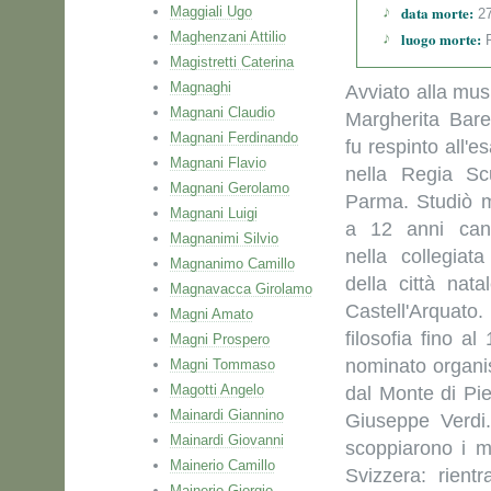
data morte:
Maggiali Ugo
27
Maghenzani Attilio
luogo morte:
P
Magistretti Caterina
Magnaghi
Avviato alla mus
Magnani Claudio
Margherita Barez
Magnani Ferdinando
fu respinto all'
Magnani Flavio
nella Regia Sc
Magnani Gerolamo
Parma. Studiò 
Magnani Luigi
a 12 anni can
Magnanimi Silvio
nella collegiat
Magnanimo Camillo
della città nat
Magnavacca Girolamo
Castell'Arquato
Magni Amato
filosofia fino a
Magni Prospero
nominato organi
Magni Tommaso
Magotti Angelo
dal Monte di Pie
Mainardi Giannino
Giuseppe Verdi
Mainardi Giovanni
scoppiarono i mo
Mainerio Camillo
Svizzera: rien
Mainerio Giorgio