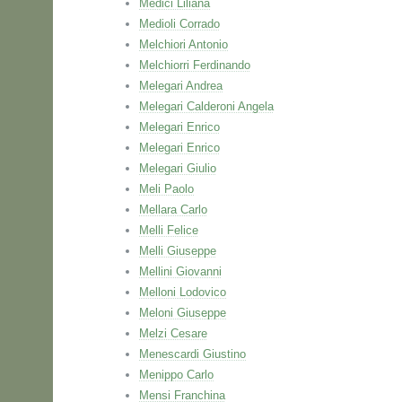
Medici Liliana
Medioli Corrado
Melchiori Antonio
Melchiorri Ferdinando
Melegari Andrea
Melegari Calderoni Angela
Melegari Enrico
Melegari Enrico
Melegari Giulio
Meli Paolo
Mellara Carlo
Melli Felice
Melli Giuseppe
Mellini Giovanni
Melloni Lodovico
Meloni Giuseppe
Melzi Cesare
Menescardi Giustino
Menippo Carlo
Mensi Franchina