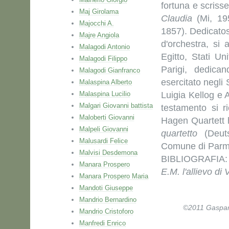
fortuna e scris
Maj Girolama
Claudia
(Mi, 19
Majocchi A.
1857). Dedicatosi
Majre Angiola
d'orchestra, si
Malagodi Antonio
Egitto, Stati U
Malagodi Filippo
Parigi, dedica
Malagodi Gianfranco
esercitato negli S
Malaspina Alberto
Malaspina Lucilio
Luigia Kellog e 
Malgari Giovanni battista
testamento si r
Maloberti Giovanni
Hagen Quartett 
Malpeli Giovanni
quartetto
(Deuts
Malusardi Felice
Comune di Parma 
Malvisi Desdemona
BIBLIOGRAFIA: 
Manara Prospero
E.M. l'allievo di 
Manara Prospero Maria
Mandoti Giuseppe
Mandrio Bernardino
©2011 Gaspare 
Mandrio Cristoforo
Manfredi Enrico