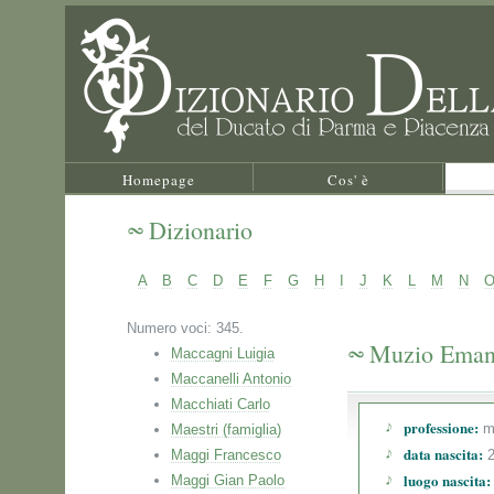
Homepage
Cos' è
Dizionario
A
B
C
D
E
F
G
H
I
J
K
L
M
N
Numero voci: 345.
Muzio Eman
Maccagni Luigia
Maccanelli Antonio
Macchiati Carlo
professione:
ma
Maestri (famiglia)
data nascita:
Maggi Francesco
2
luogo nascita:
Maggi Gian Paolo