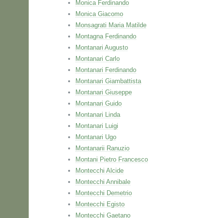
Monica Ferdinando
Monica Giacomo
Monsagrati Maria Matilde
Montagna Ferdinando
Montanari Augusto
Montanari Carlo
Montanari Ferdinando
Montanari Giambattista
Montanari Giuseppe
Montanari Guido
Montanari Linda
Montanari Luigi
Montanari Ugo
Montanarii Ranuzio
Montani Pietro Francesco
Montecchi Alcide
Montecchi Annibale
Montecchi Demetrio
Montecchi Egisto
Montecchi Gaetano