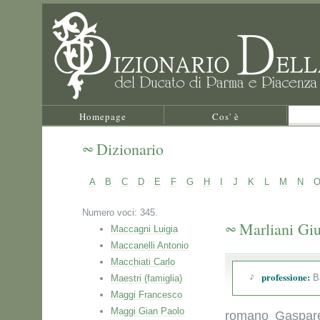
Homepage
Cos' è
Dizionario
A
B
C
D
E
F
G
H
I
J
K
L
M
N
Numero voci: 345.
Marliani Gi
Maccagni Luigia
Maccanelli Antonio
Macchiati Carlo
professione:
Ba
Maestri (famiglia)
Maggi Francesco
Maggi Gian Paolo
romano Gaspare 