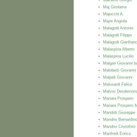
Maj Girolama
Majocchi A.
Majre Angiola
Malagodi Antonio
Malagodi Filippo
Malagodi Gianfran
Malaspina Alberto
Malaspina Lucilio
Malgari Giovanni ba
Maloberti Giovanni
Malpeli Giovanni
Malusardi Felice
Malvisi Desdemon
Manara Prospero
Manara Prospero M
Mandoti Giuseppe
Mandrio Bernardin
Mandrio Cristoforo
Manfredi Enrico