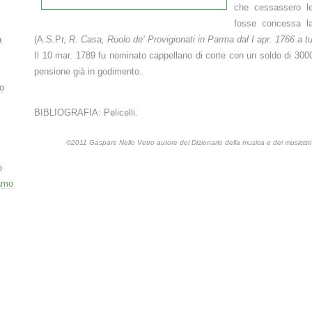
che cessassero le 
fosse concessa l
a
(A.S.Pr,
R.
Casa, Ruolo de' Provigionati in Parma dal I apr. 1766 a tu
Il 10 mar. 1789 fu nominato cappellano di corte con un soldo di 300
pensione già in godimento.
o
BIBLIOGRAFIA: Pelicelli.
©2011 Gaspare Nello Vetro autore del Dizionario della musica e dei musicis
o
amo