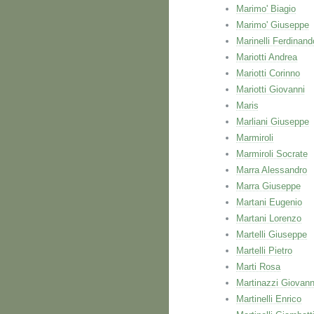
Marimo' Biagio
Marimo' Giuseppe
Marinelli Ferdinand
Mariotti Andrea
Mariotti Corinno
Mariotti Giovanni
Maris
Marliani Giuseppe
Marmiroli
Marmiroli Socrate
Marra Alessandro
Marra Giuseppe
Martani Eugenio
Martani Lorenzo
Martelli Giuseppe
Martelli Pietro
Marti Rosa
Martinazzi Giovann
Martinelli Enrico