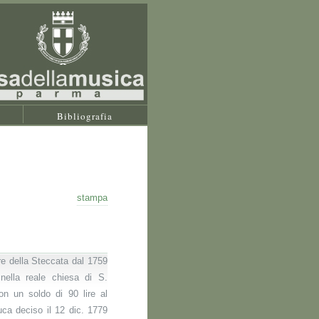
Bibliografia
stampa
re della Steccata dal 1759
nella reale chiesa di S.
n un soldo di 90 lire al
ca deciso il 12 dic. 1779