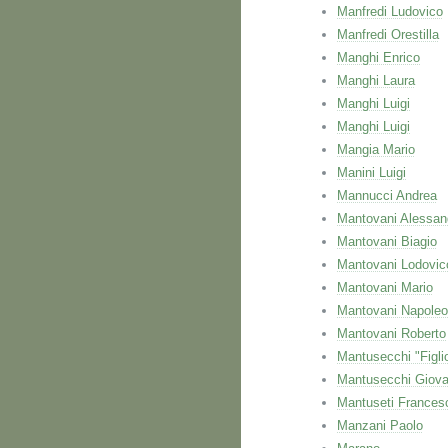
Manfredi Ludovico
Manfredi Orestilla
Manghi Enrico
Manghi Laura
Manghi Luigi
Manghi Luigi
Mangia Mario
Manini Luigi
Mannucci Andrea
Mantovani Alessan
Mantovani Biagio
Mantovani Lodovic
Mantovani Mario
Mantovani Napole
Mantovani Roberto
Mantusecchi "Figli
Mantusecchi Giova
Mantuseti Frances
Manzani Paolo