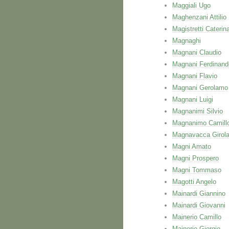
Maggiali Ugo
Maghenzani Attilio
Magistretti Caterin
Magnaghi
Magnani Claudio
Magnani Ferdinand
Magnani Flavio
Magnani Gerolamo
Magnani Luigi
Magnanimi Silvio
Magnanimo Camill
Magnavacca Girol
Magni Amato
Magni Prospero
Magni Tommaso
Magotti Angelo
Mainardi Giannino
Mainardi Giovanni
Mainerio Camillo
Mainerio Giorgio