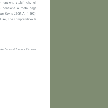
funzioni, stabilì che gli
a pensione a metà paga
tto l'anno 1805
, A, f. 892).
0 lire, che comprendeva la
ti del Ducato di Parma e Piacenza