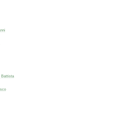
nni
 Battista
esco