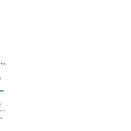
dro
o
one
o"
nni
co