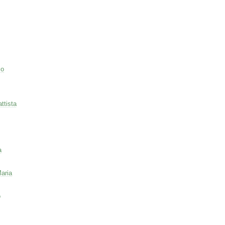
co
ttista
a
aria
o