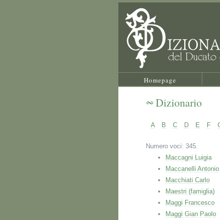
Homepage
Dizionario
A
B
C
D
E
F
Numero voci: 345.
Maccagni Luigia
Maccanelli Antonio
Macchiati Carlo
Maestri (famiglia)
Maggi Francesco
Maggi Gian Paolo