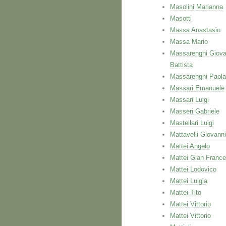
Masolini Marianna
Masotti
Massa Anastasio
Massa Mario
Massarenghi Giova
Battista
Massarenghi Paola
Massari Emanuele
Massari Luigi
Masseri Gabriele
Mastellari Luigi
Mattavelli Giovanni
Mattei Angelo
Mattei Gian Franc
Mattei Lodovico
Mattei Luigia
Mattei Tito
Mattei Vittorio
Mattei Vittorio