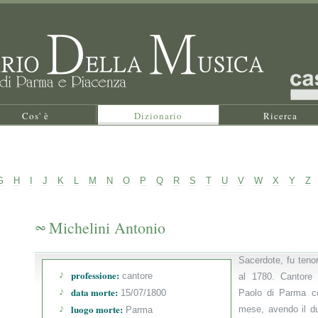
Cos' è
Dizionario
Ricerca
G
H
I
J
K
L
M
N
O
P
Q
R
S
T
U
V
W
X
Y
Z
Michelini Antonio
Sacerdote, fu teno
professione:
cantore
al 1780. Cantore 
data morte:
15/07/1800
Paolo di Parma co
luogo morte:
mese, avendo il du
Parma