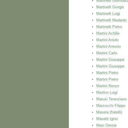
Martinelli Giambatt
Martinelli Giorgio
Martinelli Luigi
Martinelli Medardo
Martinelli Pietro
Martini Achille
Martini Aniolo
Martini Antonio
Martini Carlo
Martini Giuseppe
Martini Giuseppe
Martini Pietro
Martini Pietro
Martini Renzo
Martino Luigi
Marusi Terenziano
Marzocchi Filippo
Masera (fratelli)
Masetti Igino
Masi Oreste