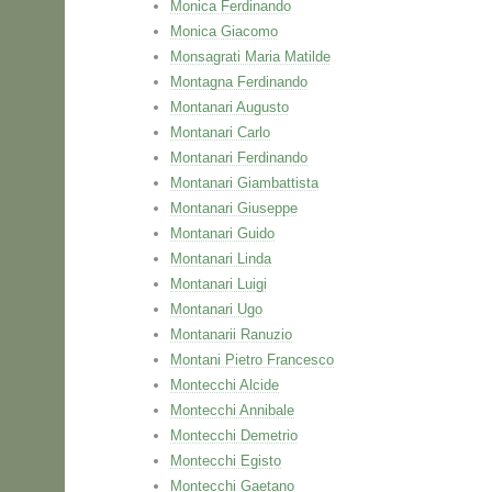
Monica Ferdinando
Monica Giacomo
Monsagrati Maria Matilde
Montagna Ferdinando
Montanari Augusto
Montanari Carlo
Montanari Ferdinando
Montanari Giambattista
Montanari Giuseppe
Montanari Guido
Montanari Linda
Montanari Luigi
Montanari Ugo
Montanarii Ranuzio
Montani Pietro Francesco
Montecchi Alcide
Montecchi Annibale
Montecchi Demetrio
Montecchi Egisto
Montecchi Gaetano