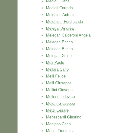
Medici Liliana
Medioli Corrado
Melchiori Antonio
Melchiorri Ferdinando
Melegari Andrea
Melegari Calderoni Angela
Melegari Enrico
Melegari Enrico
Melegari Giulio
Meli Paolo
Mellara Carlo
Melli Felice
Melli Giuseppe
Mellini Giovanni
Melloni Lodovico
Meloni Giuseppe
Melzi Cesare
Menescardi Giustino
Menippo Carlo
Mensi Franchina