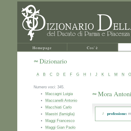
Homepage
Cos' è
Dizionario
A
B
C
D
E
F
G
H
I
J
K
L
M
N
Numero voci: 345.
Mora Anton
Maccagni Luigia
Maccanelli Antonio
Macchiati Carlo
professione:
m
Maestri (famiglia)
Maggi Francesco
Maggi Gian Paolo