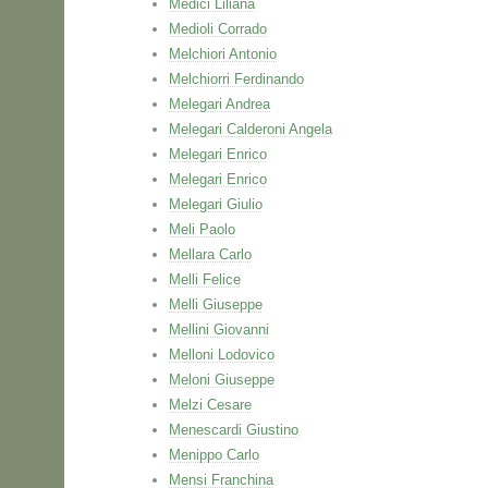
Medici Liliana
Medioli Corrado
Melchiori Antonio
Melchiorri Ferdinando
Melegari Andrea
Melegari Calderoni Angela
Melegari Enrico
Melegari Enrico
Melegari Giulio
Meli Paolo
Mellara Carlo
Melli Felice
Melli Giuseppe
Mellini Giovanni
Melloni Lodovico
Meloni Giuseppe
Melzi Cesare
Menescardi Giustino
Menippo Carlo
Mensi Franchina