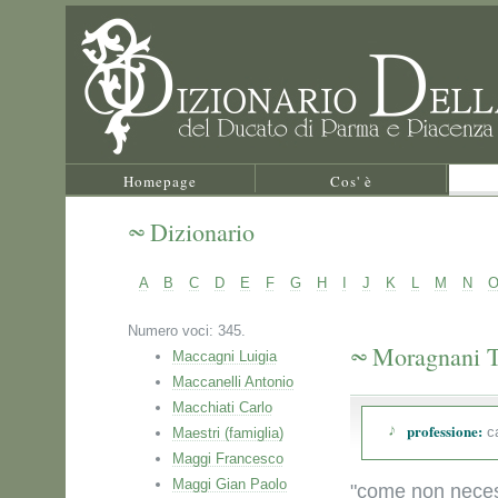
Homepage
Cos' è
Dizionario
A
B
C
D
E
F
G
H
I
J
K
L
M
N
Numero voci: 345.
Moragnani T
Maccagni Luigia
Maccanelli Antonio
Macchiati Carlo
professione:
ca
Maestri (famiglia)
Maggi Francesco
Maggi Gian Paolo
"come non neces