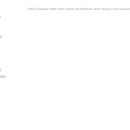
©2011 Gaspare Nello Vetro autore del Dizionario della musica e dei musicis
a
o
o
amo