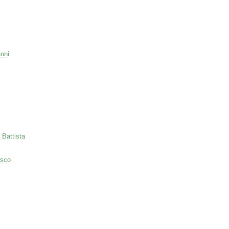
nni
 Battista
esco