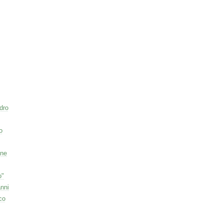
dro
o
one
o"
nni
co