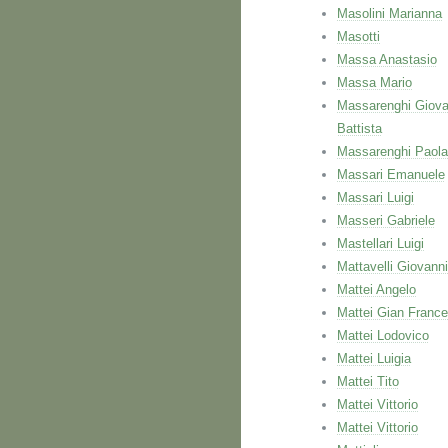
Masolini Marianna
Masotti
Massa Anastasio
Massa Mario
Massarenghi Giova
Battista
Massarenghi Paola
Massari Emanuele
Massari Luigi
Masseri Gabriele
Mastellari Luigi
Mattavelli Giovanni
Mattei Angelo
Mattei Gian Franc
Mattei Lodovico
Mattei Luigia
Mattei Tito
Mattei Vittorio
Mattei Vittorio