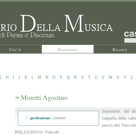
Cos' è
Dizionario
Ricerca
G
H
I
J
K
L
M
N
O
P
Q
R
S
T
U
V
W
X
Y
Z
Moretti Agostino
Sacerdote, dal di
professione:
cantore
cappella della cat
passò alla Steccat
BIBLIOGRAFIA: Pelicelli.