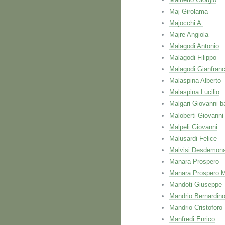
Maj Girolama
Majocchi A.
Majre Angiola
Malagodi Antonio
Malagodi Filippo
Malagodi Gianfran
Malaspina Alberto
Malaspina Lucilio
Malgari Giovanni ba
Maloberti Giovanni
Malpeli Giovanni
Malusardi Felice
Malvisi Desdemon
Manara Prospero
Manara Prospero M
Mandoti Giuseppe
Mandrio Bernardin
Mandrio Cristoforo
Manfredi Enrico