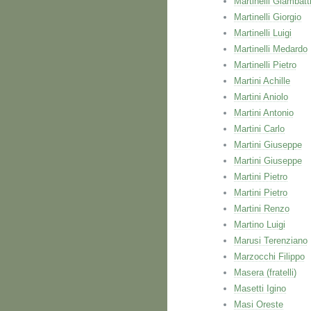
Martinelli Giambatt
Martinelli Giorgio
Martinelli Luigi
Martinelli Medardo
Martinelli Pietro
Martini Achille
Martini Aniolo
Martini Antonio
Martini Carlo
Martini Giuseppe
Martini Giuseppe
Martini Pietro
Martini Pietro
Martini Renzo
Martino Luigi
Marusi Terenziano
Marzocchi Filippo
Masera (fratelli)
Masetti Igino
Masi Oreste