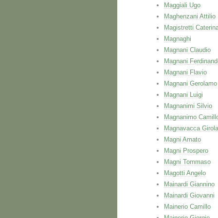
Maggiali Ugo
Maghenzani Attilio
Magistretti Caterin
Magnaghi
Magnani Claudio
Magnani Ferdinand
Magnani Flavio
Magnani Gerolamo
Magnani Luigi
Magnanimi Silvio
Magnanimo Camill
Magnavacca Girol
Magni Amato
Magni Prospero
Magni Tommaso
Magotti Angelo
Mainardi Giannino
Mainardi Giovanni
Mainerio Camillo
Mainerio Giorgio