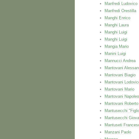
Manfredi Ludovico
Manfredi Orestilla
Manghi Enrico
Manghi Laura
Manghi Luigi
Manghi Luigi
Mangia Mario
Manini Luigi
Mannucci Andrea
Mantovani Alessan
Mantovani Biagio
Mantovani Lodovic
Mantovani Mario
Mantovani Napole
Mantovani Roberto
Mantusecchi "Figli
Mantusecchi Giova
Mantuseti Frances
Manzani Paolo