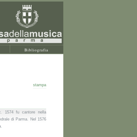
Bibliografia
stampa
c. 1574 fu cantore nella
tedrale di Parma. Nel 1576
a.