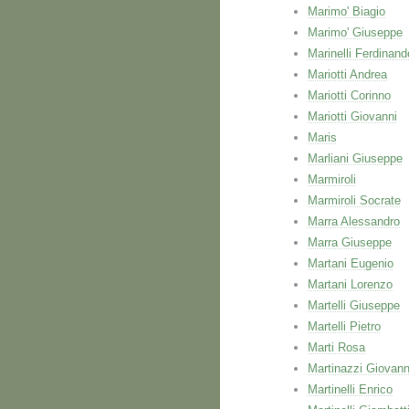
Marimo' Biagio
Marimo' Giuseppe
Marinelli Ferdinand
Mariotti Andrea
Mariotti Corinno
Mariotti Giovanni
Maris
Marliani Giuseppe
Marmiroli
Marmiroli Socrate
Marra Alessandro
Marra Giuseppe
Martani Eugenio
Martani Lorenzo
Martelli Giuseppe
Martelli Pietro
Marti Rosa
Martinazzi Giovann
Martinelli Enrico