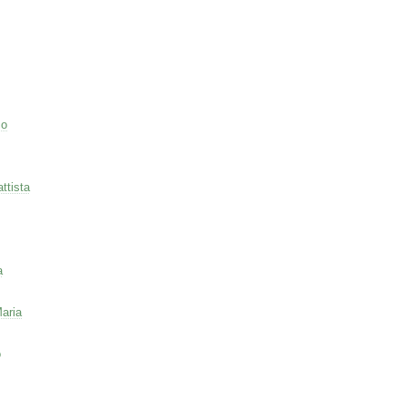
co
ttista
a
aria
o