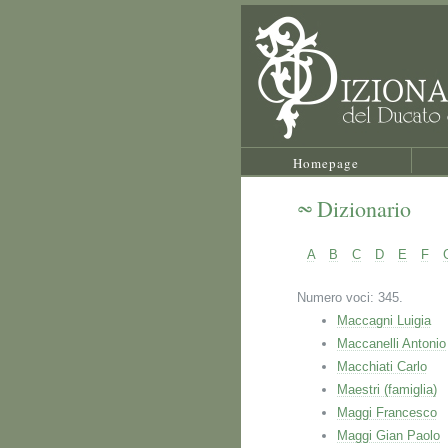
Homepage
Dizionario
A
B
C
D
E
F
Numero voci: 345.
Maccagni Luigia
Maccanelli Antonio
Macchiati Carlo
Maestri (famiglia)
Maggi Francesco
Maggi Gian Paolo