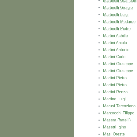
Martinelli Giambatt
Martinelli Giorgio
Martinelli Luigi
Martinelli Medardo
Martinelli Pietro
Martini Achille
Martini Aniolo
Martini Antonio
Martini Carlo
Martini Giuseppe
Martini Giuseppe
Martini Pietro
Martini Pietro
Martini Renzo
Martino Luigi
Marusi Terenziano
Marzocchi Filippo
Masera (fratelli)
Masetti Igino
Masi Oreste