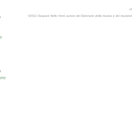
u
©2011 Gaspare Nello Vetro autore del Dizionario della musica e dei musicis
a
o
o
amo