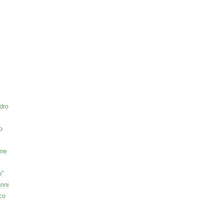
dro
o
one
o"
nni
co