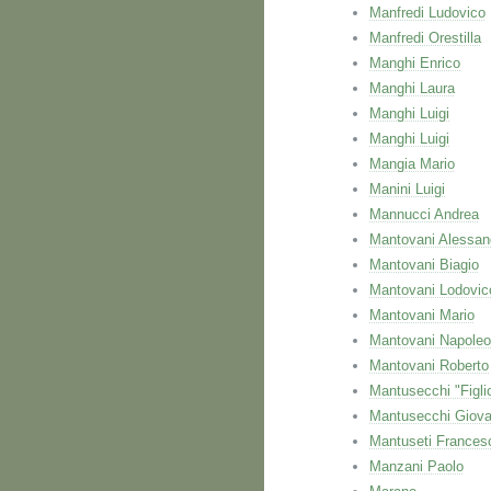
Manfredi Ludovico
Manfredi Orestilla
Manghi Enrico
Manghi Laura
Manghi Luigi
Manghi Luigi
Mangia Mario
Manini Luigi
Mannucci Andrea
Mantovani Alessan
Mantovani Biagio
Mantovani Lodovic
Mantovani Mario
Mantovani Napole
Mantovani Roberto
Mantusecchi "Figli
Mantusecchi Giova
Mantuseti Frances
Manzani Paolo