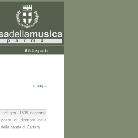
Bibliografia
stampa
 nel gen. 1895 concorse
posto di direttore della
della banda di Carrara