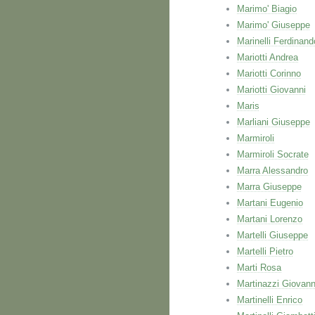
Marimo' Biagio
Marimo' Giuseppe
Marinelli Ferdinand
Mariotti Andrea
Mariotti Corinno
Mariotti Giovanni
Maris
Marliani Giuseppe
Marmiroli
Marmiroli Socrate
Marra Alessandro
Marra Giuseppe
Martani Eugenio
Martani Lorenzo
Martelli Giuseppe
Martelli Pietro
Marti Rosa
Martinazzi Giovann
Martinelli Enrico