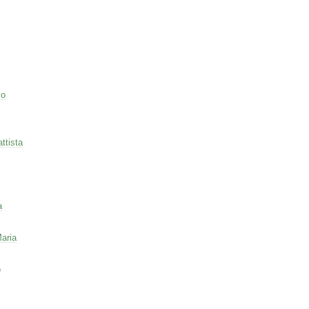
co
ttista
a
aria
o