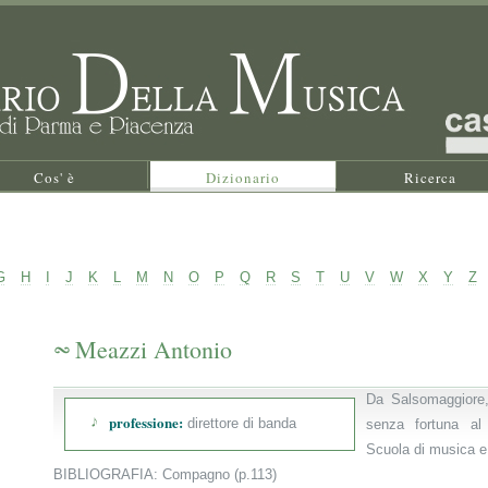
Cos' è
Dizionario
Ricerca
G
H
I
J
K
L
M
N
O
P
Q
R
S
T
U
V
W
X
Y
Z
Meazzi Antonio
Da Salsomaggiore,
professione:
direttore di banda
senza fortuna al 
Scuola di musica e 
BIBLIOGRAFIA: Compagno (p.113)