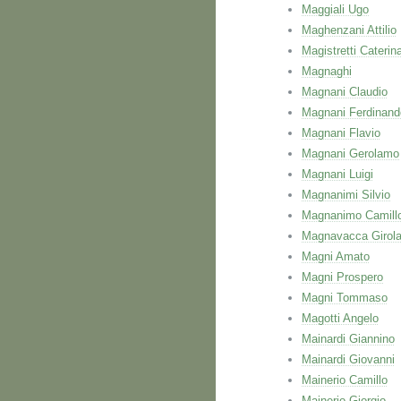
Maggiali Ugo
Maghenzani Attilio
Magistretti Caterin
Magnaghi
Magnani Claudio
Magnani Ferdinand
Magnani Flavio
Magnani Gerolamo
Magnani Luigi
Magnanimi Silvio
Magnanimo Camill
Magnavacca Girol
Magni Amato
Magni Prospero
Magni Tommaso
Magotti Angelo
Mainardi Giannino
Mainardi Giovanni
Mainerio Camillo
Mainerio Giorgio