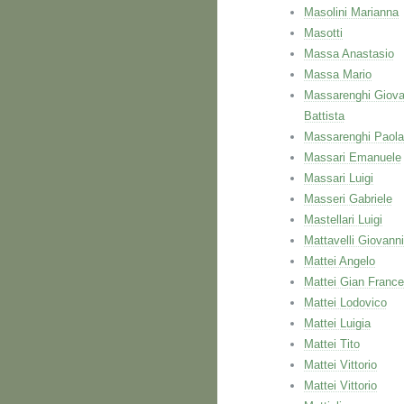
Masolini Marianna
Masotti
Massa Anastasio
Massa Mario
Massarenghi Giova
Battista
Massarenghi Paola
Massari Emanuele
Massari Luigi
Masseri Gabriele
Mastellari Luigi
Mattavelli Giovanni
Mattei Angelo
Mattei Gian Franc
Mattei Lodovico
Mattei Luigia
Mattei Tito
Mattei Vittorio
Mattei Vittorio