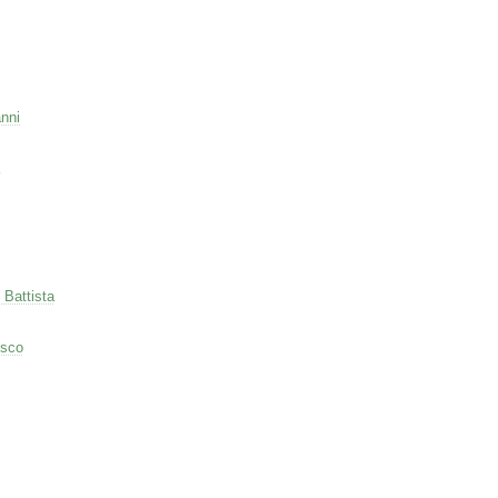
nni
 Battista
esco