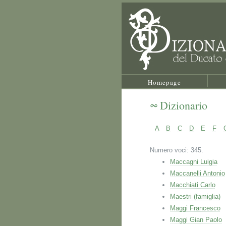
Homepage
Dizionario
A
B
C
D
E
F
Numero voci: 345.
Maccagni Luigia
Maccanelli Antonio
Macchiati Carlo
Maestri (famiglia)
Maggi Francesco
Maggi Gian Paolo