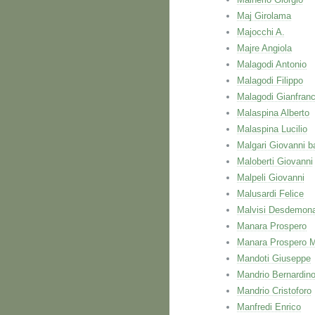
Maj Girolama
Majocchi A.
Majre Angiola
Malagodi Antonio
Malagodi Filippo
Malagodi Gianfran
Malaspina Alberto
Malaspina Lucilio
Malgari Giovanni ba
Maloberti Giovanni
Malpeli Giovanni
Malusardi Felice
Malvisi Desdemon
Manara Prospero
Manara Prospero M
Mandoti Giuseppe
Mandrio Bernardin
Mandrio Cristoforo
Manfredi Enrico