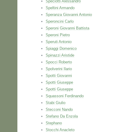
Speciotti Alessandro
Speltini Armando
Speranza Giovanni Antonio
Speroncini Carlo
Speroni Giovanni Battista
Speroni Pietro
Speruti Antonio
Spiaggi Domenico
Spinazzi Aristide
Spocci Roberto
Spolverini Ilario
Spotti Giovanni
Spotti Giuseppe
Spotti Giuseppe
Squassoni Ferdinando
Stabi Giulio
Stecconi Nando
Stefano Da Enzola
Stephano
Stocchi Anacleto