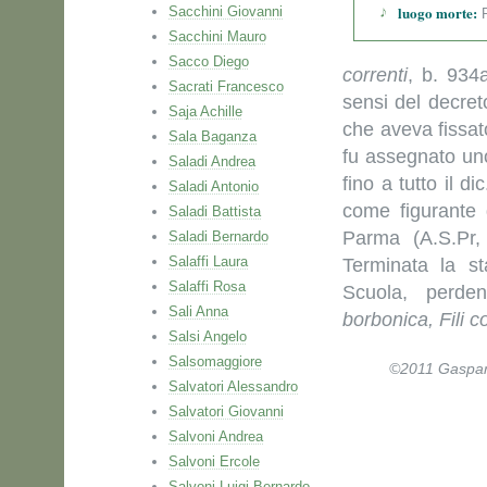
luogo morte:
Sacchini Giovanni
P
Sacchini Mauro
Sacco Diego
correnti
, b. 934
Sacrati Francesco
sensi del decret
Saja Achille
che aveva fissato
Sala Baganza
fu assegnato uno
Saladi Andrea
fino a tutto il 
Saladi Antonio
come figurante 
Saladi Battista
Parma (A.S.Pr,
Saladi Bernardo
Salaffi Laura
Terminata la st
Salaffi Rosa
Scuola, perde
Sali Anna
borbonica, Fili co
Salsi Angelo
Salsomaggiore
©2011 Gaspare 
Salvatori Alessandro
Salvatori Giovanni
Salvoni Andrea
Salvoni Ercole
Salvoni Luigi Bernardo