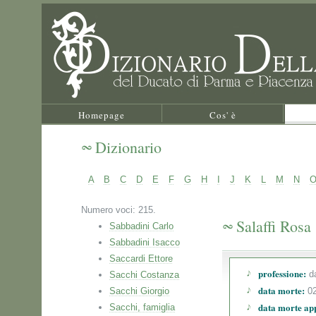
Homepage
Cos' è
Dizionario
A
B
C
D
E
F
G
H
I
J
K
L
M
N
Numero voci: 215.
Salaffi Rosa
Sabbadini Carlo
Sabbadini Isacco
Saccardi Ettore
professione:
da
Sacchi Costanza
data morte:
Sacchi Giorgio
02
data morte ap
Sacchi, famiglia