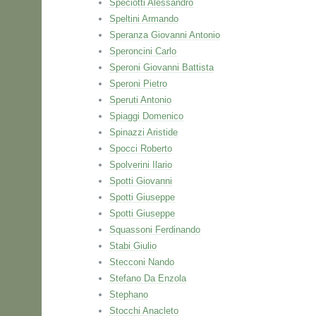
Speciotti Alessandro
Speltini Armando
Speranza Giovanni Antonio
Speroncini Carlo
Speroni Giovanni Battista
Speroni Pietro
Speruti Antonio
Spiaggi Domenico
Spinazzi Aristide
Spocci Roberto
Spolverini Ilario
Spotti Giovanni
Spotti Giuseppe
Spotti Giuseppe
Squassoni Ferdinando
Stabi Giulio
Stecconi Nando
Stefano Da Enzola
Stephano
Stocchi Anacleto