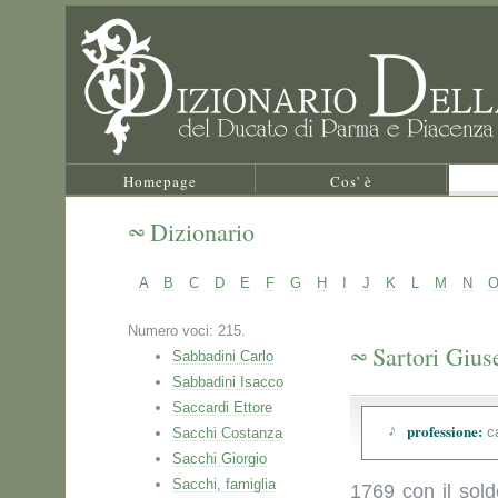
Homepage
Cos' è
Dizionario
A
B
C
D
E
F
G
H
I
J
K
L
M
N
Numero voci: 215.
Sartori Gius
Sabbadini Carlo
Sabbadini Isacco
Saccardi Ettore
professione:
c
Sacchi Costanza
Sacchi Giorgio
Sacchi, famiglia
1769 con il sold