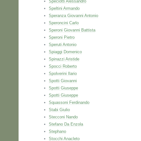
Speciotti Alessandro
Speltini Armando
Speranza Giovanni Antonio
Speroncini Carlo
Speroni Giovanni Battista
Speroni Pietro
Speruti Antonio
Spiaggi Domenico
Spinazzi Aristide
Spocci Roberto
Spolverini Ilario
Spotti Giovanni
Spotti Giuseppe
Spotti Giuseppe
Squassoni Ferdinando
Stabi Giulio
Stecconi Nando
Stefano Da Enzola
Stephano
Stocchi Anacleto