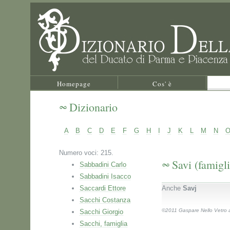
Homepage
Cos' è
Dizionario
A
B
C
D
E
F
G
H
I
J
K
L
M
N
Numero voci: 215.
Savi (famigli
Sabbadini Carlo
Sabbadini Isacco
Saccardi Ettore
Anche
Savj
Sacchi Costanza
©2011 Gaspare Nello Vetro au
Sacchi Giorgio
Sacchi, famiglia