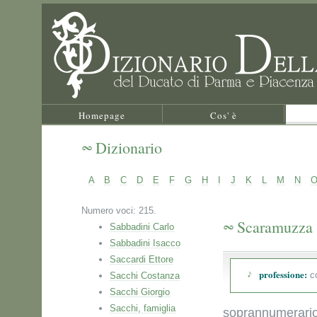
Homepage
Cos' è
Dizionario
A
B
C
D
E
F
G
H
I
J
K
L
M
N
Numero voci: 215.
Scaramuzza
Sabbadini Carlo
Sabbadini Isacco
Saccardi Ettore
professione:
co
Sacchi Costanza
Sacchi Giorgio
Sacchi, famiglia
soprannumerario