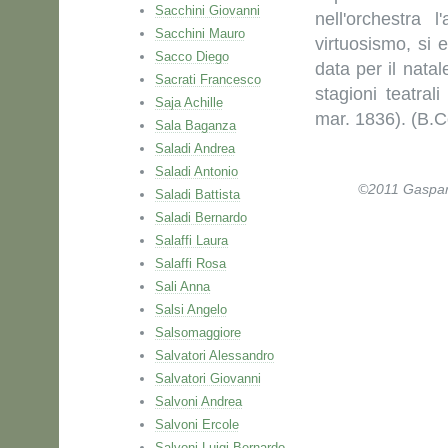
Sacchini Giovanni
nell'orchestra
Sacchini Mauro
virtuosismo, si 
Sacco Diego
data per il nata
Sacrati Francesco
stagioni teatrali
Saja Achille
mar. 1836). (B.
Sala Baganza
Saladi Andrea
Saladi Antonio
©2011 Gaspare 
Saladi Battista
Saladi Bernardo
Salaffi Laura
Salaffi Rosa
Sali Anna
Salsi Angelo
Salsomaggiore
Salvatori Alessandro
Salvatori Giovanni
Salvoni Andrea
Salvoni Ercole
Salvoni Luigi Bernardo