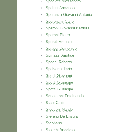
Speciotti Alessandro
Speltini Armando
Speranza Giovanni Antonio
Speroncini Carlo
Speroni Giovanni Battista
Speroni Pietro
Speruti Antonio
Spiaggi Domenico
Spinazzi Aristide
Spocci Roberto
Spolverini Ilario
Spotti Giovanni
Spotti Giuseppe
Spotti Giuseppe
Squassoni Ferdinando
Stabi Giulio
Stecconi Nando
Stefano Da Enzola
Stephano
Stocchi Anacleto