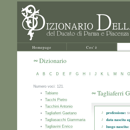
Homepage
Cos' è
Dizionario
A
B
C
D
E
F
G
H
I
J
K
L
M
N
Numero voci: 121.
Tagliaferri 
Tabiano
Tacchi Pietro
Tacchini Antonio
professione:
sc
Tagliaferri Gaetano
data nascita a
Tagliasacchi Giammaria
luogo nascita:
Tagliavini Enrico