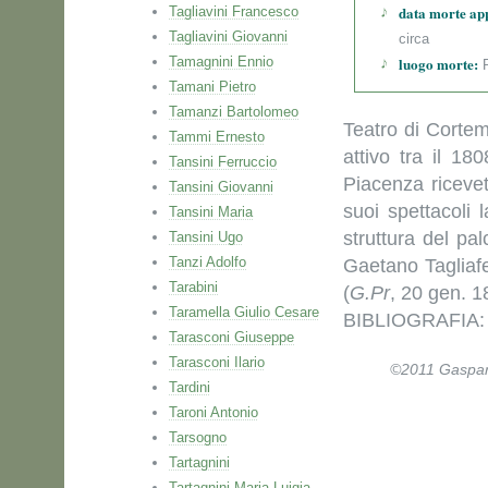
data morte ap
Tagliavini Francesco
Tagliavini Giovanni
circa
Tamagnini Ennio
luogo morte:
P
Tamani Pietro
Tamanzi Bartolomeo
Teatro di Cortem
Tammi Ernesto
attivo tra il 1
Tansini Ferruccio
Piacenza ricevet
Tansini Giovanni
suoi spettacoli l
Tansini Maria
struttura del pa
Tansini Ugo
Tanzi Adolfo
Gaetano Tagliafe
Tarabini
(
G.Pr
, 20 gen. 1
Taramella Giulio Cesare
BIBLIOGRAFIA: 
Tarasconi Giuseppe
Tarasconi Ilario
©2011 Gaspare 
Tardini
Taroni Antonio
Tarsogno
Tartagnini
Tartagnini Maria Luigia