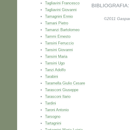
Tagliavini Francesco
BIBLIOGRAFIA: P
Tagliavini Giovanni
Tamagnini Ennio
©2011 Gaspare 
Tamani Pietro
Tamanzi Bartolomeo
Tammi Ernesto
Tansini Ferruccio
Tansini Giovanni
Tansini Maria
Tansini Ugo
Tanzi Adolfo
Tarabini
Taramella Giulio Cesare
Tarasconi Giuseppe
Tarasconi Ilario
Tardini
Taroni Antonio
Tarsogno
Tartagnini
Tartagnini Maria Luigia