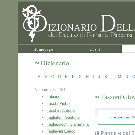
Homepage
Cos' è
Dizionario
A
B
C
D
E
F
G
H
I
J
K
L
M
N
Numero voci: 121.
Tassoni Gio
Tabiano
Tacchi Pietro
Tacchini Antonio
professione:
ca
Tagliaferri Gaetano
Tagliasacchi Giammaria
Tagliavini Enrico
di Parma e dal 2