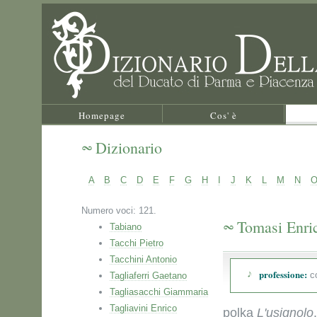
Homepage
Cos' è
Dizionario
A
B
C
D
E
F
G
H
I
J
K
L
M
N
Numero voci: 121.
Tomasi Enri
Tabiano
Tacchi Pietro
Tacchini Antonio
professione:
co
Tagliaferri Gaetano
Tagliasacchi Giammaria
Tagliavini Enrico
polka
L'usignolo
.