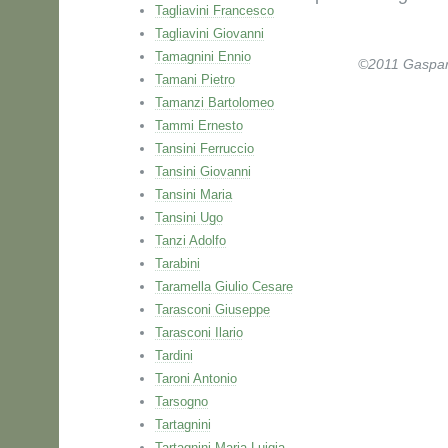
Tagliavini Francesco
Tagliavini Giovanni
Tamagnini Ennio
©2011 Gaspare 
Tamani Pietro
Tamanzi Bartolomeo
Tammi Ernesto
Tansini Ferruccio
Tansini Giovanni
Tansini Maria
Tansini Ugo
Tanzi Adolfo
Tarabini
Taramella Giulio Cesare
Tarasconi Giuseppe
Tarasconi Ilario
Tardini
Taroni Antonio
Tarsogno
Tartagnini
Tartagnini Maria Luigia